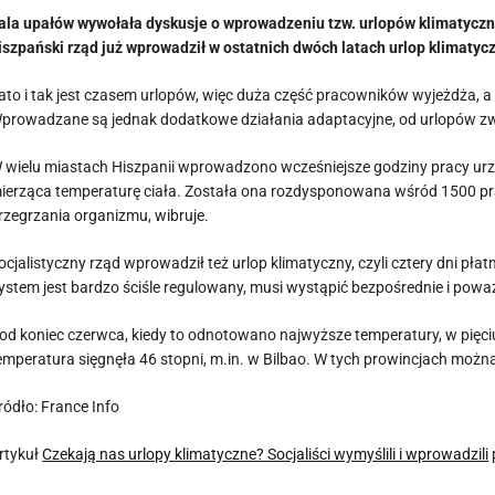
ala upałów wywołała dyskusje o wprowadzeniu tzw. urlopów klimatyczn
iszpański rząd już wprowadził w ostatnich dwóch latach urlop klimatycz
ato i tak jest czasem urlopów, więc duża część pracowników wyjeżdża, a
prowadzane są jednak dodatkowe działania adaptacyjne, od urlopów z
 wielu miastach Hiszpanii wprowadzono wcześniejsze godziny pracy urzę
ierząca temperaturę ciała. Została ona rozdysponowana wśród 1500 p
rzegrzania organizmu, wibruje.
ocjalistyczny rząd wprowadził też urlop klimatyczny, czyli cztery dni 
ystem jest bardzo ściśle regulowany, musi wystąpić bezpośrednie i powa
od koniec czerwca, kiedy to odnotowano najwyższe temperatury, w pięc
emperatura sięgnęła 46 stopni, m.in. w Bilbao. W tych prowincjach można
ródło: France Info
rtykuł
Czekają nas urlopy klimatyczne? Socjaliści wymyślili i wprowadzili