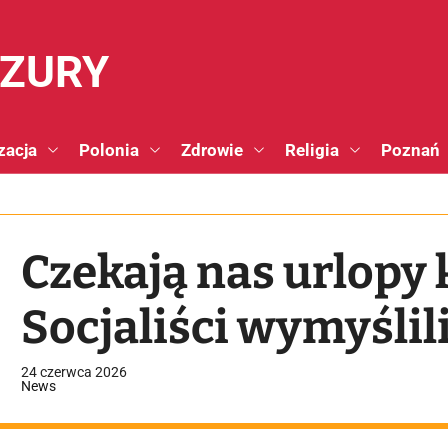
NZURY
zacja
Polonia
Zdrowie
Religia
Poznań
Czekają nas urlopy
Socjaliści wymyślil
24 czerwca 2026
News