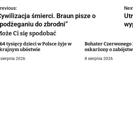
revious:
Next
N
ywilizacja śmierci. Braun pisze o
Ut
a
„podżeganiu do zbrodni”
wy
w
Może Ci się spodobać
64 tysięcy dzieci w Polsce żyje w
Bohater Czerwonego
krajnym ubóstwie
oskarżony o zabójst
g
 sierpnia 2026
8 sierpnia 2026
a
c
a
w
p