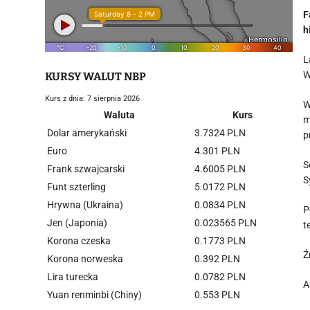
F
h
L
W
KURSY WALUT NBP
Kurs z dnia: 7 sierpnia 2026
W
Waluta
Kurs
m
Dolar amerykański
3.7324 PLN
p
Euro
4.301 PLN
S
Frank szwajcarski
4.6005 PLN
S
Funt szterling
5.0172 PLN
Hrywna (Ukraina)
0.0834 PLN
P
Jen (Japonia)
0.023565 PLN
t
Korona czeska
0.1773 PLN
Ź
Korona norweska
0.392 PLN
Lira turecka
0.0782 PLN
A
Yuan renminbi (Chiny)
0.553 PLN