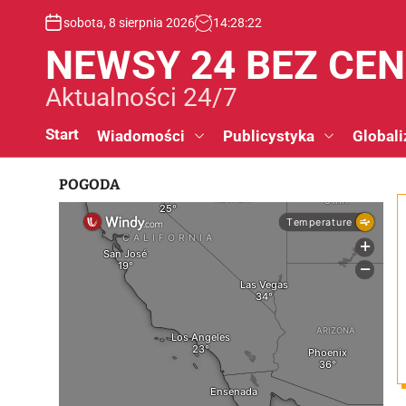
S
sobota, 8 sierpnia 2026
14
:
28
:
23
k
i
NEWSY 24 BEZ CE
p
t
Aktualności 24/7
o
c
Start
Wiadomości
Publicystyka
Globali
o
n
POGODA
t
e
n
t