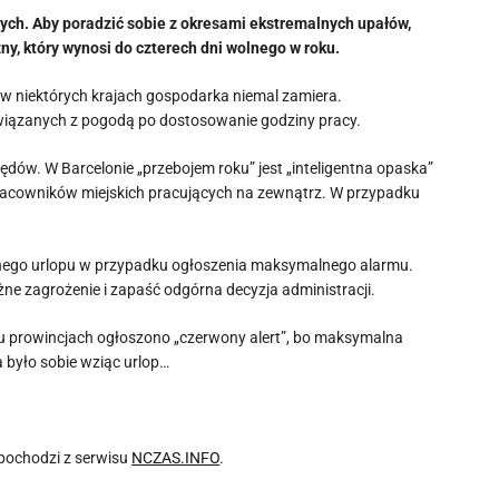
ych. Aby poradzić sobie z okresami ekstremalnych upałów,
ny, który wynosi do czterech dni wolnego w roku.
 w niektórych krajach gospodarka niemal zamiera.
wiązanych z pogodą po dostosowanie godziny pracy.
dów. W Barcelonie „przebojem roku” jest „inteligentna opaska”
racowników miejskich pracujących na zewnątrz. W przypadku
płatnego urlopu w przypadku ogłoszenia maksymalnego alarmu.
żne zagrożenie i zapaść odgórna decyzja administracji.
iu prowincjach ogłoszono „czerwony alert”, bo maksymalna
 było sobie wziąc urlop…
pochodzi z serwisu
NCZAS.INFO
.