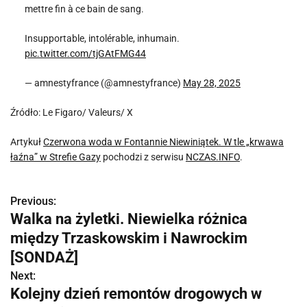
mettre fin à ce bain de sang.
Insupportable, intolérable, inhumain.
pic.twitter.com/tjGAtFMG44
— amnestyfrance (@amnestyfrance)
May 28, 2025
Źródło: Le Figaro/ Valeurs/ X
Artykuł
Czerwona woda w Fontannie Niewiniątek. W tle „krwawa
łaźna” w Strefie Gazy
pochodzi z serwisu
NCZAS.INFO
.
Previous:
N
Walka na żyletki. Niewielka różnica
a
między Trzaskowskim i Nawrockim
w
[SONDAŻ]
Next:
i
Kolejny dzień remontów drogowych w