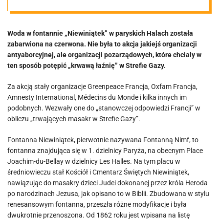
łaźna” w Strefie
Woda w fontannie „Niewiniątek” w paryskich Halach została
Gazy
zabarwiona na czerwona. Nie była to akcja jakiejś organizacji
antyaborcyjnej, ale organizacji pozarządowych, które chcialy w
ten sposób potępić „krwawą łaźnię” w Strefie Gazy.
Za akcją stały organizacje Greenpeace Francja, Oxfam Francja,
Amnesty International, Médecins du Monde i kilka innych im
podobnych. Wezwały one do „stanowczej odpowiedzi Francji” w
obliczu „trwających masakr w Strefie Gazy”.
Fontanna Niewiniątek, pierwotnie nazywana Fontanną Nimf, to
fontanna znajdująca się w 1. dzielnicy Paryża, na obecnym Place
Joachim-du-Bellay w dzielnicy Les Halles. Na tym placu w
średniowieczu stał Kościół i Cmentarz Świętych Niewiniątek,
nawiązując do masakry dzieci Judei dokonanej przez króla Heroda
po narodzinach Jezusa, jak opisano to w Biblii. Zbudowana w stylu
renesansowym fontanna, przeszła różne modyfikacje i była
dwukrotnie przenoszona. Od 1862 roku jest wpisana na listę