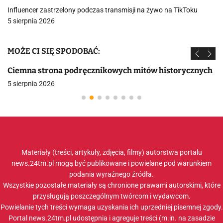
Influencer zastrzelony podczas transmisji na żywo na TikToku
5 sierpnia 2026
MOŻE CI SIĘ SPODOBAĆ:
Ciemna strona podręcznikowych mitów historycznych
5 sierpnia 2026
Materiały (treści, artykuły, zdjęcia, filmy) autorstwa portalu
news.24tm.pl mogą być publikowane i powielane pod warunkiem
podania wyraźnego źródła.
Wszystkie pozostałe materiały są chronione prawami autorskimi, które
przysługują poszczególnym twórcom i wydawcom.
Powielanie tych treści wymaga uzyskania ich uprzedniej pisemnej zgody.
Portal news.24tm.pl udostępnia i agreguje treści (m.in. na zasadzie