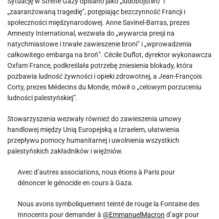
Sytuację w Strefie Gazy opisano jako „ludobójstwo” i
„zaaranżowaną tragedię”, potępiając bezczynność Francji i
społeczności międzynarodowej. Anne Savinel-Barras, prezes
Amnesty International, wezwała do „wywarcia presji na
natychmiastowe i trwałe zawieszenie broni” i „wprowadzenia
całkowitego embarga na broń”. Cécile Duflot, dyrektor wykonawcza
Oxfam France, podkreślała potrzebę zniesienia blokady, która
pozbawia ludność żywności i opieki zdrowotnej, a Jean-François
Corty, prezes Médecins du Monde, mówił o „celowym porzuceniu
ludności palestyńskiej”.
Stowarzyszenia wezwały również do zawieszenia umowy
handlowej między Unią Europejską a Izraelem, ułatwienia
przepływu pomocy humanitarnej i uwolnienia wszystkich
palestyńskich zakładników i więźniów.
Avec d’autres associations, nous étions à Paris pour
dénoncer le génocide en cours à Gaza.
Nous avons symboliquement teinté de rouge la Fontaine des
Innocents pour demander à
@EmmanuelMacron
d’agir pour