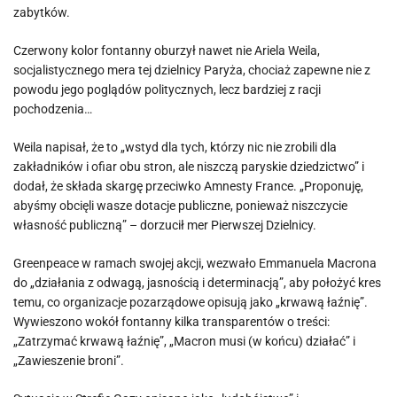
zabytków.
Czerwony kolor fontanny oburzył nawet nie Ariela Weila,
socjalistycznego mera tej dzielnicy Paryża, chociaż zapewne nie z
powodu jego poglądów politycznych, lecz bardziej z racji
pochodzenia…
Weila napisał, że to „wstyd dla tych, którzy nic nie zrobili dla
zakładników i ofiar obu stron, ale niszczą paryskie dziedzictwo” i
dodał, że składa skargę przeciwko Amnesty France. „Proponuję,
abyśmy obcięli wasze dotacje publiczne, ponieważ niszczycie
własność publiczną” – dorzucił mer Pierwszej Dzielnicy.
Greenpeace w ramach swojej akcji, wezwało Emmanuela Macrona
do „działania z odwagą, jasnością i determinacją”, aby położyć kres
temu, co organizacje pozarządowe opisują jako „krwawą łaźnię”.
Wywieszono wokół fontanny kilka transparentów o treści:
„Zatrzymać krwawą łaźnię”, „Macron musi (w końcu) działać” i
„Zawieszenie broni”.