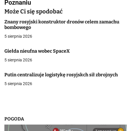
g
Poznaniu
a
Może Ci się spodobać
c
Znany rosyjski konstruktor dronów celem zamachu
bombowego
j
5 sierpnia 2026
a
Giełda nieufna wobec SpaceX
w
5 sierpnia 2026
p
Putin centralizuje logistykę rosyjskch sił zbrojnych
i
5 sierpnia 2026
s
u
POGODA