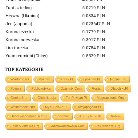
Funt szterling
5.0219 PLN
Hrywna (Ukraina)
0.0834 PLN
Jen (Japonia)
0.023647 PLN
Korona czeska
0.1779 PLN
Korona norweska
0.3917 PLN
Lira turecka
0.0784 PLN
Yuan renminbi (Chiny)
0.5529 PLN
TOP KATEGORIE
Wiadomości
Poznań
Kresy.pl
Epoznan.pl
Nczas.info
Polonia
Publicystyka
Dziennik.com
Rosja
Dlapolski.pl
Goniec.net
Globalizacja
TenPoznan.pl
Magnapolonia.org
Wolnemedia.net
Mysl-Polska.pl
Twojapogoda.pl
Dobrewiadomosci.net.pl
Zdrowie
Prisonplanet.pl
Religia
Sekrety-Zdrowia.org
Gazetawarszawska.com
Stolikwolnosci.org