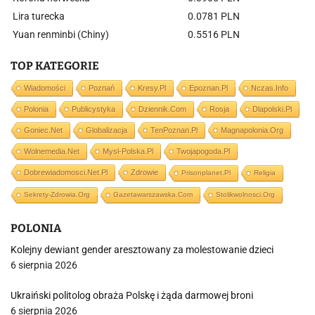
Lira turecka
0.0781 PLN
Yuan renminbi (Chiny)
0.5516 PLN
TOP KATEGORIE
Wiadomości
Poznań
Kresy.pl
Epoznan.pl
Nczas.info
Polonia
Publicystyka
Dziennik.com
Rosja
Dlapolski.pl
Goniec.net
Globalizacja
TenPoznan.pl
Magnapolonia.org
Wolnemedia.net
Mysl-Polska.pl
Twojapogoda.pl
Dobrewiadomosci.net.pl
Zdrowie
Prisonplanet.pl
Religia
Sekrety-Zdrowia.org
Gazetawarszawska.com
Stolikwolnosci.org
POLONIA
Kolejny dewiant gender aresztowany za molestowanie dzieci
6 sierpnia 2026
Ukraiński politolog obraża Polskę i żąda darmowej broni
6 sierpnia 2026