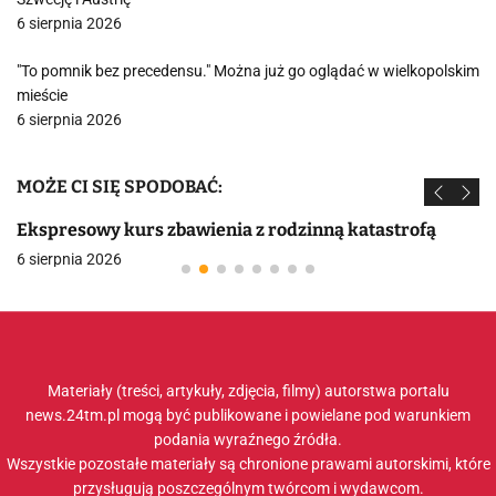
6 sierpnia 2026
"To pomnik bez precedensu." Można już go oglądać w wielkopolskim
mieście
6 sierpnia 2026
MOŻE CI SIĘ SPODOBAĆ:
Ekspresowy kurs zbawienia z rodzinną katastrofą
6 sierpnia 2026
Materiały (treści, artykuły, zdjęcia, filmy) autorstwa portalu
news.24tm.pl mogą być publikowane i powielane pod warunkiem
podania wyraźnego źródła.
Wszystkie pozostałe materiały są chronione prawami autorskimi, które
przysługują poszczególnym twórcom i wydawcom.