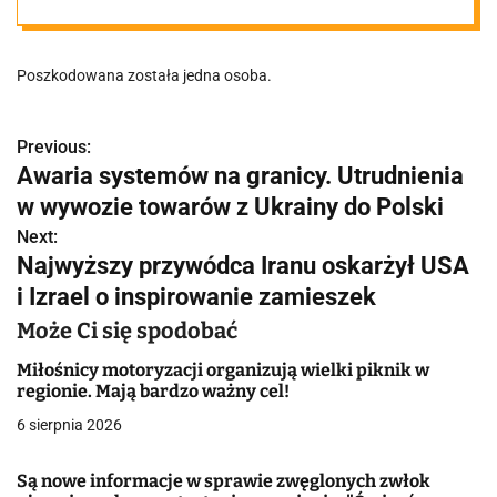
na poznańskim
Poszkodowana została jedna osoba.
skrzyżowaniu
Previous:
N
Awaria systemów na granicy. Utrudnienia
a
w wywozie towarów z Ukrainy do Polski
w
Next:
Najwyższy przywódca Iranu oskarżył USA
i
i Izrael o inspirowanie zamieszek
g
Może Ci się spodobać
a
Miłośnicy motoryzacji organizują wielki piknik w
regionie. Mają bardzo ważny cel!
c
6 sierpnia 2026
j
Są nowe informacje w sprawie zwęglonych zwłok
a