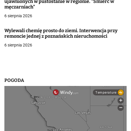
ujawnionych w pustostanie w regionie. "Śmierć w
męczarniach"
w
6 sierpnia 2026
p
i
Wylewali chemię prosto do ziemi. Interwencja przy
remoncie jednej z poznańskich nieruchomości
s
6 sierpnia 2026
u
POGODA