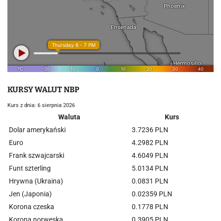
KURSY WALUT NBP
Kurs z dnia: 6 sierpnia 2026
Waluta
Kurs
Dolar amerykański
3.7236 PLN
Euro
4.2982 PLN
Frank szwajcarski
4.6049 PLN
Funt szterling
5.0134 PLN
Hrywna (Ukraina)
0.0831 PLN
Jen (Japonia)
0.02359 PLN
Korona czeska
0.1778 PLN
Korona norweska
0.3905 PLN