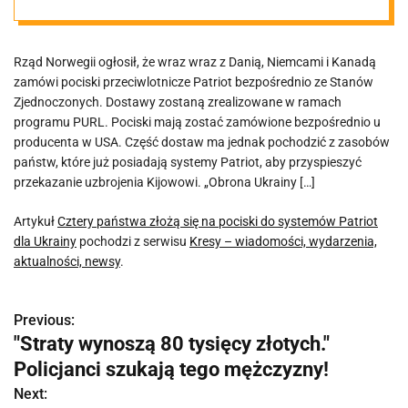
Patriot dla
Rząd Norwegii ogłosił, że wraz wraz z Danią, Niemcami i Kanadą
Ukrainy
zamówi pociski przeciwlotnicze Patriot bezpośrednio ze Stanów
Zjednoczonych. Dostawy zostaną zrealizowane w ramach
programu PURL. Pociski mają zostać zamówione bezpośrednio u
producenta w USA. Część dostaw ma jednak pochodzić z zasobów
państw, które już posiadają systemy Patriot, aby przyspieszyć
przekazanie uzbrojenia Kijowowi. „Obrona Ukrainy […]
Artykuł
Cztery państwa złożą się na pociski do systemów Patriot
dla Ukrainy
pochodzi z serwisu
Kresy – wiadomości, wydarzenia,
aktualności, newsy
.
Previous:
N
"Straty wynoszą 80 tysięcy złotych."
a
Policjanci szukają tego mężczyzny!
w
Next: