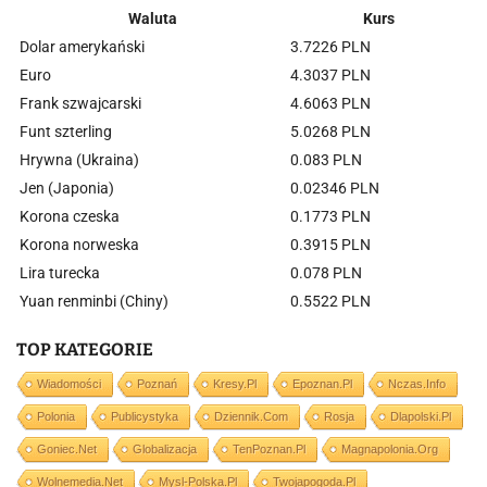
Waluta
Kurs
Dolar amerykański
3.7226 PLN
Euro
4.3037 PLN
Frank szwajcarski
4.6063 PLN
Funt szterling
5.0268 PLN
Hrywna (Ukraina)
0.083 PLN
Jen (Japonia)
0.02346 PLN
Korona czeska
0.1773 PLN
Korona norweska
0.3915 PLN
Lira turecka
0.078 PLN
Yuan renminbi (Chiny)
0.5522 PLN
TOP KATEGORIE
Wiadomości
Poznań
Kresy.pl
Epoznan.pl
Nczas.info
Polonia
Publicystyka
Dziennik.com
Rosja
Dlapolski.pl
Goniec.net
Globalizacja
TenPoznan.pl
Magnapolonia.org
Wolnemedia.net
Mysl-Polska.pl
Twojapogoda.pl