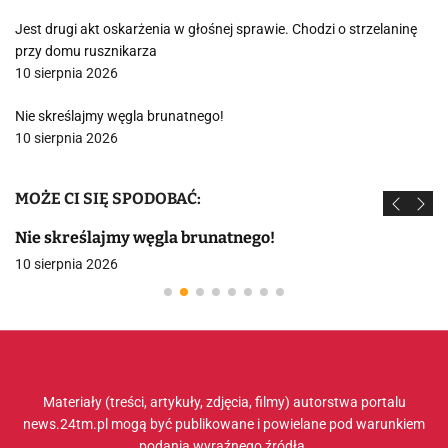
Jest drugi akt oskarżenia w głośnej sprawie. Chodzi o strzelaninę
przy domu rusznikarza
10 sierpnia 2026
Nie skreślajmy węgla brunatnego!
10 sierpnia 2026
MOŻE CI SIĘ SPODOBAĆ:
Nie skreślajmy węgla brunatnego!
10 sierpnia 2026
Materiały (treści, artykuły, zdjęcia, filmy) autorstwa portalu
news.24tm.pl mogą być publikowane i powielane pod warunkiem
podania wyraźnego źródła.