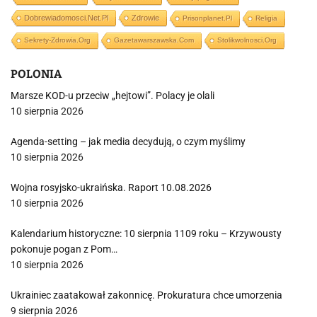
Dobrewiadomosci.net.pl
Zdrowie
Prisonplanet.pl
Religia
Sekrety-Zdrowia.org
Gazetawarszawska.com
Stolikwolnosci.org
POLONIA
Marsze KOD-u przeciw „hejtowi”. Polacy je olali
10 sierpnia 2026
Agenda-setting – jak media decydują, o czym myślimy
10 sierpnia 2026
Wojna rosyjsko-ukraińska. Raport 10.08.2026
10 sierpnia 2026
Kalendarium historyczne: 10 sierpnia 1109 roku – Krzywousty
pokonuje pogan z Pom…
10 sierpnia 2026
Ukrainiec zaatakował zakonnicę. Prokuratura chce umorzenia
9 sierpnia 2026