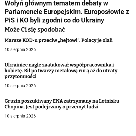
Wołyń głównym tematem debaty w
i
Parlamencie Europejskim. Europosłowie z
g
PiS i KO byli zgodni co do Ukrainy
a
Może Ci się spodobać
c
Marsze KOD-u przeciw „hejtowi”. Polacy je olali
10 sierpnia 2026
j
a
Ukrainiec nagle zaatakował współpracownika i
kobietę. Bił po twarzy metalową rurą aż do utraty
w
przytomności
10 sierpnia 2026
p
i
Gruzin poszukiwany ENA zatrzymany na Lotnisku
Chopina. Jest podejrzany o przemyt ludzi
s
10 sierpnia 2026
u