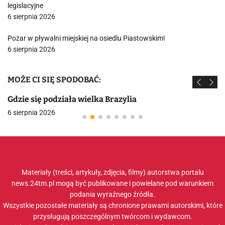
legislacyjne
6 sierpnia 2026
Pożar w pływalni miejskiej na osiedlu Piastowskim!
6 sierpnia 2026
MOŻE CI SIĘ SPODOBAĆ:
Gdzie się podziała wielka Brazylia
6 sierpnia 2026
Materiały (treści, artykuły, zdjęcia, filmy) autorstwa portalu
news.24tm.pl mogą być publikowane i powielane pod warunkiem
podania wyraźnego źródła.
Wszystkie pozostałe materiały są chronione prawami autorskimi, które
przysługują poszczególnym twórcom i wydawcom.