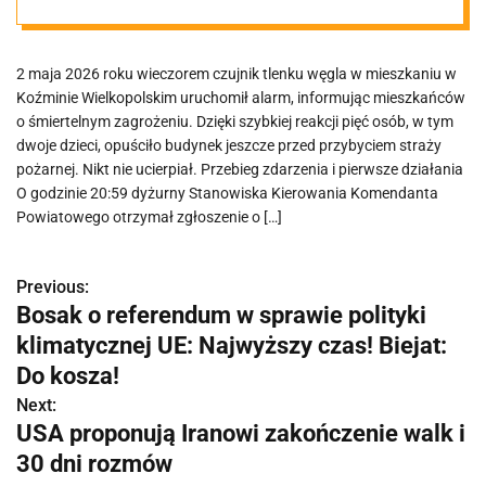
Koźminie
2 maja 2026 roku wieczorem czujnik tlenku węgla w mieszkaniu w
Wielkopolskim
Koźminie Wielkopolskim uruchomił alarm, informując mieszkańców
o śmiertelnym zagrożeniu. Dzięki szybkiej reakcji pięć osób, w tym
dwoje dzieci, opuściło budynek jeszcze przed przybyciem straży
pożarnej. Nikt nie ucierpiał. Przebieg zdarzenia i pierwsze działania
O godzinie 20:59 dyżurny Stanowiska Kierowania Komendanta
Powiatowego otrzymał zgłoszenie o […]
Previous:
N
Bosak o referendum w sprawie polityki
a
klimatycznej UE: Najwyższy czas! Biejat:
w
Do kosza!
Next:
i
USA proponują Iranowi zakończenie walk i
g
30 dni rozmów