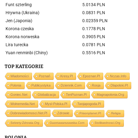
Funt szterling
5.0134 PLN
Hrywna (Ukraina)
0.0831 PLN
Jen (Japonia)
0.02359 PLN
Korona czeska
0.1778 PLN
Korona norweska
0.3905 PLN
Lira turecka
0.0781 PLN
Yuan renminbi (Chiny)
0.5516 PLN
TOP KATEGORIE
Wiadomości
Poznań
Kresy.pl
Epoznan.pl
Nczas.info
Polonia
Publicystyka
Dziennik.com
Rosja
Dlapolski.pl
Goniec.net
Globalizacja
TenPoznan.pl
Magnapolonia.org
Wolnemedia.net
Mysl-Polska.pl
Twojapogoda.pl
Dobrewiadomosci.net.pl
Zdrowie
Prisonplanet.pl
Religia
Sekrety-Zdrowia.org
Gazetawarszawska.com
Stolikwolnosci.org
POLONIA