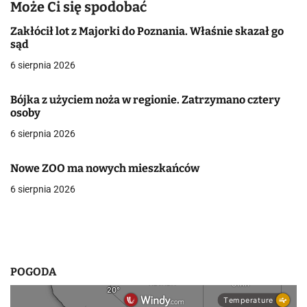
a
Może Ci się spodobać
c
Zakłócił lot z Majorki do Poznania. Właśnie skazał go
sąd
j
6 sierpnia 2026
a
Bójka z użyciem noża w regionie. Zatrzymano cztery
w
osoby
6 sierpnia 2026
p
i
Nowe ZOO ma nowych mieszkańców
s
6 sierpnia 2026
u
POGODA