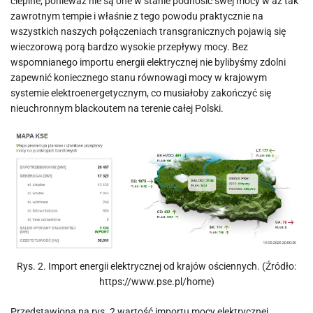
cieplne, ponieważ nie są one w stanie podnosić swej mocy w aż tak
zawrotnym tempie i właśnie z tego powodu praktycznie na
wszystkich naszych połączeniach transgranicznych pojawią się
wieczorową porą bardzo wysokie przepływy mocy. Bez
wspomnianego importu energii elektrycznej nie bylibyśmy zdolni
zapewnić koniecznego stanu równowagi mocy w krajowym
systemie elektroenergetycznym, co musiałoby zakończyć się
nieuchronnym blackoutem na terenie całej Polski.
Rys. 2. Import energii elektrycznej od krajów ościennych. (Źródło:
https://www.pse.pl/home)
Przedstawiona na rys. 2 wartość importu mocy elektrycznej,