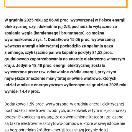
sąsiadów
W grudniu 2025 roku aż 66,46 proc. wytworzonej w Polsce energii
uratuje nas w
elektrycznej, czyli dokładnie jej 2/3, pochodziło wyłącznie ze
spalania węgla (kamiennego i brunatnego), co można
zimie przed
wywnioskować z rys. 1. Dodatkowo 15,06 proc. wytworzonej
wówczas energii elektrycznej pochodziło ze spalania gazu
ziemnego, czyli łącznie paliwa kopalne pokryły 81,52 proc.
wielką
grudniowego zapotrzebowania na energię elektryczną w naszym
kraju. Jedynie 18,48 proc. energii elektrycznej zostało
katastrofą?
wytworzone przez tzw. odnawialne źródła energii, przy czym
największe znaczenie miały tutaj siłownie wiatrowe, których
udział w miksie energetycznym wyliczonym za grudzień 2025 roku
wyniósł 14,49 proc.
Dodatkowo 1,59 proc. wytworzonej w grudniu energii elektrycznej
pochodziło z elektrowni wodnych, aczkolwiek w tym miejscu należy
poczynić konieczną uwagę, że do wymienionej kategorii zaliczane
są także elektrownie szczytowo-pompowe, które w swej istocie nie
są bezpośrednim źródłem energii, lecz służą jedynie do jej