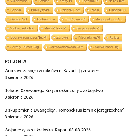
Wiadomości
Poznań
Kresy.pl
Epoznan.pl
Nczas.info
Polonia
Publicystyka
Dziennik.com
Rosja
Dlapolski.pl
Goniec.net
Globalizacja
TenPoznan.pl
Magnapolonia.org
Wolnemedia.net
Mysl-Polska.pl
Twojapogoda.pl
Dobrewiadomosci.net.pl
Zdrowie
Prisonplanet.pl
Religia
Sekrety-Zdrowia.org
Gazetawarszawska.com
Stolikwolnosci.org
POLONIA
Wrocław: zasnęła w taksówce. Kazach ją zgwałcił
8 sierpnia 2026
Bohater Czerwonego Krzyża oskarżony o zabójstwo
8 sierpnia 2026
Biskup zmienia Ewangelię? „Homoseksualizm nie jest grzechem”
8 sierpnia 2026
Wojna rosyjsko-ukraińska. Raport 08.08.2026