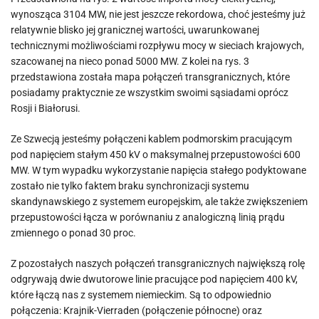
wynosząca 3104 MW, nie jest jeszcze rekordowa, choć jesteśmy już
relatywnie blisko jej granicznej wartości, uwarunkowanej
technicznymi możliwościami rozpływu mocy w sieciach krajowych,
szacowanej na nieco ponad 5000 MW. Z kolei na rys. 3
przedstawiona została mapa połączeń transgranicznych, które
posiadamy praktycznie ze wszystkim swoimi sąsiadami oprócz
Rosji i Białorusi.
Ze Szwecją jesteśmy połączeni kablem podmorskim pracującym
pod napięciem stałym 450 kV o maksymalnej przepustowości 600
MW. W tym wypadku wykorzystanie napięcia stałego podyktowane
zostało nie tylko faktem braku synchronizacji systemu
skandynawskiego z systemem europejskim, ale także zwiększeniem
przepustowości łącza w porównaniu z analogiczną linią prądu
zmiennego o ponad 30 proc.
Z pozostałych naszych połączeń transgranicznych największą rolę
odgrywają dwie dwutorowe linie pracujące pod napięciem 400 kV,
które łączą nas z systemem niemieckim. Są to odpowiednio
połączenia: Krajnik-Vierraden (połączenie północne) oraz