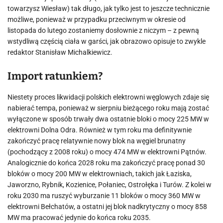
towarzysz Wiesław) tak długo, jak tylko jest to jeszcze technicznie
możliwe, ponieważ w przypadku przeciwnym w okresie od
listopada do lutego zostaniemy dosłownie z niczym – z pewną
wstydliwą częścią ciała w garści, jak obrazowo opisuje to zwykle
redaktor Stanisław Michalkiewicz.
Import ratunkiem?
Niestety proces likwidacji polskich elektrowni węglowych zdaje się
nabierać tempa, ponieważ w sierpniu bieżącego roku mają zostać
wyłączone w sposób trwały dwa ostatnie bloki o mocy 225 MW w
elektrowni Dolna Odra. Również w tym roku ma definitywnie
zakończyć pracę relatywnie nowy blok na węgiel brunatny
(pochodzący z 2008 roku) o mocy 474 MW w elektrowni Pątnów.
Analogicznie do końca 2028 roku ma zakończyć pracę ponad 30
bloków o mocy 200 MW w elektrowniach, takich jak Łaziska,
Jaworzno, Rybnik, Kozienice, Połaniec, Ostrołęka i Turów. Z kolei w
roku 2030 ma ruszyć wyburzanie 11 bloków o mocy 360 MW w
elektrowni Bełchatów, a ostatni jej blok nadkrytyczny o mocy 858
MW ma pracować jedynie do końca roku 2035.