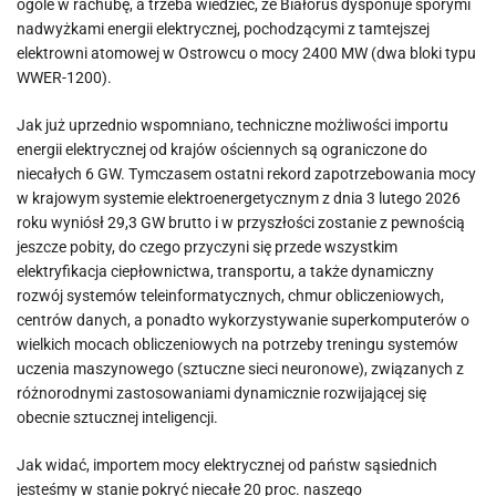
ogóle w rachubę, a trzeba wiedzieć, że Białoruś dysponuje sporymi
nadwyżkami energii elektrycznej, pochodzącymi z tamtejszej
elektrowni atomowej w Ostrowcu o mocy 2400 MW (dwa bloki typu
WWER-1200).
Jak już uprzednio wspomniano, techniczne możliwości importu
energii elektrycznej od krajów ościennych są ograniczone do
niecałych 6 GW. Tymczasem ostatni rekord zapotrzebowania mocy
w krajowym systemie elektroenergetycznym z dnia 3 lutego 2026
roku wyniósł 29,3 GW brutto i w przyszłości zostanie z pewnością
jeszcze pobity, do czego przyczyni się przede wszystkim
elektryfikacja ciepłownictwa, transportu, a także dynamiczny
rozwój systemów teleinformatycznych, chmur obliczeniowych,
centrów danych, a ponadto wykorzystywanie superkomputerów o
wielkich mocach obliczeniowych na potrzeby treningu systemów
uczenia maszynowego (sztuczne sieci neuronowe), związanych z
różnorodnymi zastosowaniami dynamicznie rozwijającej się
obecnie sztucznej inteligencji.
Jak widać, importem mocy elektrycznej od państw sąsiednich
jesteśmy w stanie pokryć niecałe 20 proc. naszego