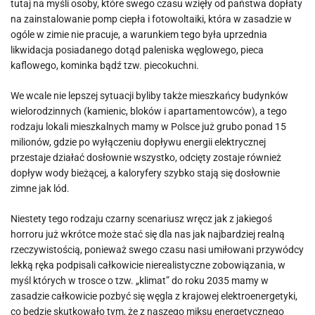
tutaj na myśli osoby, które swego czasu wzięły od państwa dopłaty
na zainstalowanie pomp ciepła i fotowoltaiki, która w zasadzie w
ogóle w zimie nie pracuje, a warunkiem tego była uprzednia
likwidacja posiadanego dotąd paleniska węglowego, pieca
kaflowego, kominka bądź tzw. piecokuchni.
We wcale nie lepszej sytuacji byliby także mieszkańcy budynków
wielorodzinnych (kamienic, bloków i apartamentowców), a tego
rodzaju lokali mieszkalnych mamy w Polsce już grubo ponad 15
milionów, gdzie po wyłączeniu dopływu energii elektrycznej
przestaje działać dosłownie wszystko, odcięty zostaje również
dopływ wody bieżącej, a kaloryfery szybko stają się dosłownie
zimne jak lód.
Niestety tego rodzaju czarny scenariusz wręcz jak z jakiegoś
horroru już wkrótce może stać się dla nas jak najbardziej realną
rzeczywistością, ponieważ swego czasu nasi umiłowani przywódcy
lekką ręka podpisali całkowicie nierealistyczne zobowiązania, w
myśl których w trosce o tzw. „klimat” do roku 2035 mamy w
zasadzie całkowicie pozbyć się węgla z krajowej elektroenergetyki,
co będzie skutkowało tym, że z naszego miksu energetycznego