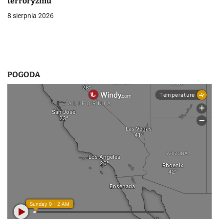
i
terroryzmu
8 sierpnia 2026
s
u
POGODA