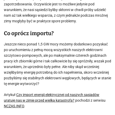
zapotrzebowania. Oczywiście jest to możliwe jedynie pod
warunkiem, że nasi sąsiedzi byliby skłonni w chwili próby udzielić
nam aż tak wielkiego wsparcia, z czym jednakże podczas mroźnej
zimy mogłyby być w praktyce spore problemy.
Co oprócz importu?
Jeszcze nieco ponad 1,5 GW mocy możemy dodatkowo pozyskać
po uruchomieniu z pełną mocą wszystkich naszych elektrowni
szczytowo-pompowych, ale po maksymalnie czterech godzinach
pracy ich zbiorniki górne i tak całkowicie by się opróżniły, wszak pod
warunkiem, że uprzednio były pełne. Ale niby skąd wcześniej
wzięlibyśmy energię potrzebną do ich napełnienia, skoro wcześniej
pozbyliśmy się stabilnych elektrowni węglowych, będących w stanie
tę energie wytworzyć?
Artykuł
Czy import energii elektrycznej od naszych sąsiadów
uratuje nas w zimie przed wielką katastrofą?
pochodzi z serwisu
NCZAS.INFO
.