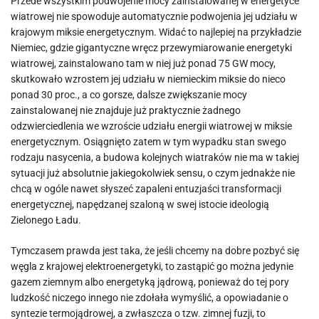
Przede wszystkim podwojenie mocy zainstalowanej w energetyce
wiatrowej nie spowoduje automatycznie podwojenia jej udziału w
krajowym miksie energetycznym. Widać to najlepiej na przykładzie
Niemiec, gdzie gigantyczne wręcz przewymiarowanie energetyki
wiatrowej, zainstalowano tam w niej już ponad 75 GW mocy,
skutkowało wzrostem jej udziału w niemieckim miksie do nieco
ponad 30 proc., a co gorsze, dalsze zwiększanie mocy
zainstalowanej nie znajduje już praktycznie żadnego
odzwierciedlenia we wzroście udziału energii wiatrowej w miksie
energetycznym. Osiągnięto zatem w tym wypadku stan swego
rodzaju nasycenia, a budowa kolejnych wiatraków nie ma w takiej
sytuacji już absolutnie jakiegokolwiek sensu, o czym jednakże nie
chcą w ogóle nawet słyszeć zapaleni entuzjaści transformacji
energetycznej, napędzanej szaloną w swej istocie ideologią
Zielonego Ładu.
Tymczasem prawda jest taka, że jeśli chcemy na dobre pozbyć się
węgla z krajowej elektroenergetyki, to zastąpić go można jedynie
gazem ziemnym albo energetyką jądrową, ponieważ do tej pory
ludzkość niczego innego nie zdołała wymyślić, a opowiadanie o
syntezie termojądrowej, a zwłaszcza o tzw. zimnej fuzji, to