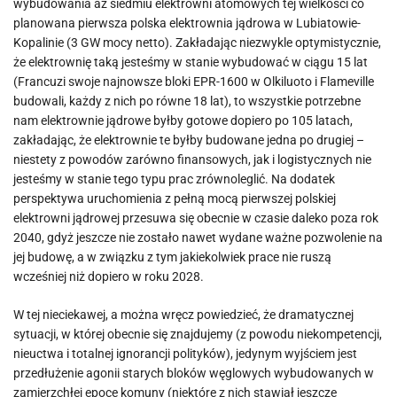
wybudowania aż siedmiu elektrowni atomowych tej wielkości co
planowana pierwsza polska elektrownia jądrowa w Lubiatowie-
Kopalinie (3 GW mocy netto). Zakładając niezwykle optymistycznie,
że elektrownię taką jesteśmy w stanie wybudować w ciągu 15 lat
(Francuzi swoje najnowsze bloki EPR-1600 w Olkiluoto i Flameville
budowali, każdy z nich po równe 18 lat), to wszystkie potrzebne
nam elektrownie jądrowe byłby gotowe dopiero po 105 latach,
zakładając, że elektrownie te byłby budowane jedna po drugiej –
niestety z powodów zarówno finansowych, jak i logistycznych nie
jesteśmy w stanie tego typu prac zrównoleglić. Na dodatek
perspektywa uruchomienia z pełną mocą pierwszej polskiej
elektrowni jądrowej przesuwa się obecnie w czasie daleko poza rok
2040, gdyż jeszcze nie zostało nawet wydane ważne pozwolenie na
jej budowę, a w związku z tym jakiekolwiek prace nie ruszą
wcześniej niż dopiero w roku 2028.
W tej nieciekawej, a można wręcz powiedzieć, że dramatycznej
sytuacji, w której obecnie się znajdujemy (z powodu niekompetencji,
nieuctwa i totalnej ignorancji polityków), jedynym wyjściem jest
przedłużenie agonii starych bloków węglowych wybudowanych w
zamierzchłej epoce komuny (niektóre z nich stawiał jeszcze