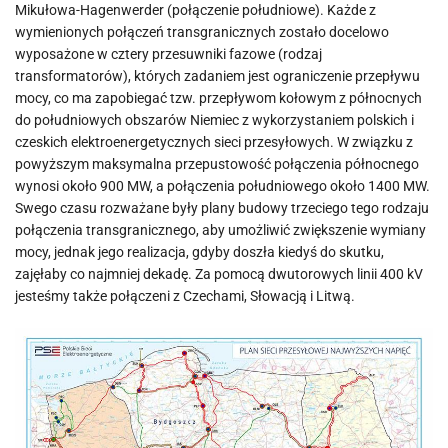
Mikułowa-Hagenwerder (połączenie południowe). Każde z
wymienionych połączeń transgranicznych zostało docelowo
wyposażone w cztery przesuwniki fazowe (rodzaj
transformatorów), których zadaniem jest ograniczenie przepływu
mocy, co ma zapobiegać tzw. przepływom kołowym z północnych
do południowych obszarów Niemiec z wykorzystaniem polskich i
czeskich elektroenergetycznych sieci przesyłowych. W związku z
powyższym maksymalna przepustowość połączenia północnego
wynosi około 900 MW, a połączenia południowego około 1400 MW.
Swego czasu rozważane były plany budowy trzeciego tego rodzaju
połączenia transgranicznego, aby umożliwić zwiększenie wymiany
mocy, jednak jego realizacja, gdyby doszła kiedyś do skutku,
zajęłaby co najmniej dekadę. Za pomocą dwutorowych linii 400 kV
jesteśmy także połączeni z Czechami, Słowacją i Litwą.