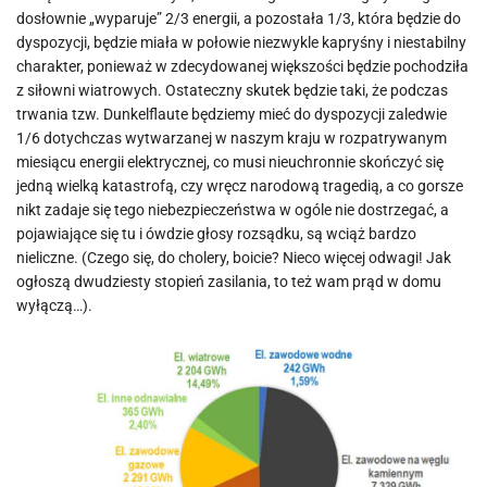
dosłownie „wyparuje” 2/3 energii, a pozostała 1/3, która będzie do
dyspozycji, będzie miała w połowie niezwykle kapryśny i niestabilny
charakter, ponieważ w zdecydowanej większości będzie pochodziła
z siłowni wiatrowych. Ostateczny skutek będzie taki, że podczas
trwania tzw. Dunkelflaute będziemy mieć do dyspozycji zaledwie
1/6 dotychczas wytwarzanej w naszym kraju w rozpatrywanym
miesiącu energii elektrycznej, co musi nieuchronnie skończyć się
jedną wielką katastrofą, czy wręcz narodową tragedią, a co gorsze
nikt zadaje się tego niebezpieczeństwa w ogóle nie dostrzegać, a
pojawiające się tu i ówdzie głosy rozsądku, są wciąż bardzo
nieliczne. (Czego się, do cholery, boicie? Nieco więcej odwagi! Jak
ogłoszą dwudziesty stopień zasilania, to też wam prąd w domu
wyłączą…).