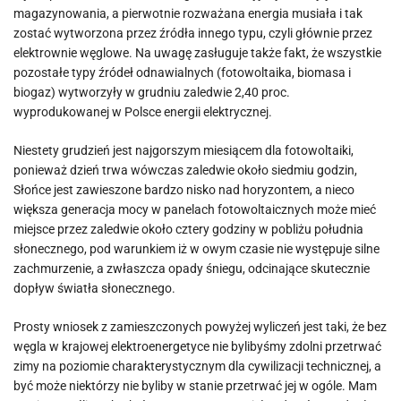
magazynowania, a pierwotnie rozważana energia musiała i tak
zostać wytworzona przez źródła innego typu, czyli głównie przez
elektrownie węglowe. Na uwagę zasługuje także fakt, że wszystkie
pozostałe typy źródeł odnawialnych (fotowoltaika, biomasa i
biogaz) wytworzyły w grudniu zaledwie 2,40 proc.
wyprodukowanej w Polsce energii elektrycznej.
Niestety grudzień jest najgorszym miesiącem dla fotowoltaiki,
ponieważ dzień trwa wówczas zaledwie około siedmiu godzin,
Słońce jest zawieszone bardzo nisko nad horyzontem, a nieco
większa generacja mocy w panelach fotowoltaicznych może mieć
miejsce przez zaledwie około cztery godziny w pobliżu południa
słonecznego, pod warunkiem iż w owym czasie nie występuje silne
zachmurzenie, a zwłaszcza opady śniegu, odcinające skutecznie
dopływ światła słonecznego.
Prosty wniosek z zamieszczonych powyżej wyliczeń jest taki, że bez
węgla w krajowej elektroenergetyce nie bylibyśmy zdolni przetrwać
zimy na poziomie charakterystycznym dla cywilizacji technicznej, a
być może niektórzy nie byliby w stanie przetrwać jej w ogóle. Mam