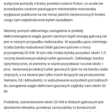
wyłącznie pomysły z krainy powieści
science fiction
, co wcale nie
przeszkadza osobom piastującym ministerialne stanowiska
wygłaszać publicznie na ten temat jakichś niestworzonych bredni,
czego sam niejednokrotnie byłem świadkiem.
Niestety pomysł całkowitego zastąpienia w polskiej
elektroenergetyce węgla gazem ziemnym bądź energią jądrową nie
jest w naszym przypadku realizowalny. W wypadku gazu ziemnego
trzeba byłoby wybudować bloki gazowo-parowe o mocy
przynajmniej 20 GW. W tym celu trzeba byłoby pozyskać około 1/3
rocznej światowej produkcji turbin gazowych. Zakładając bardzo
optymistycznie, że jesteśmy w stanie pozyskiwać rocznie około 1
proc. światowej produkcji turbin gazowych (jest na nie bardzo wielu
chętnych, a na świecie jest tylko trzech liczących się producentów:
Siemens, GE i Mitsubishi), to wybudowanie wszystkich potrzebnych
do zastąpienia węgla elektrowni gazowych zajęłoby nam około 30
lat.
Podobnie, zainstalowanie około 20 GW w blokach jądrowych jest
absolutnie nierealne, ponieważ oznaczałoby to konieczność