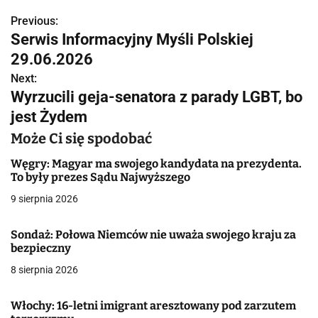
Previous:
N
Serwis Informacyjny Myśli Polskiej
a
29.06.2026
w
Next:
Wyrzucili geja-senatora z parady LGBT, bo
i
jest Żydem
g
Może Ci się spodobać
a
Węgry: Magyar ma swojego kandydata na prezydenta.
To były prezes Sądu Najwyższego
c
9 sierpnia 2026
j
Sondaż: Połowa Niemców nie uważa swojego kraju za
a
bezpieczny
w
8 sierpnia 2026
p
Włochy: 16-letni imigrant aresztowany pod zarzutem