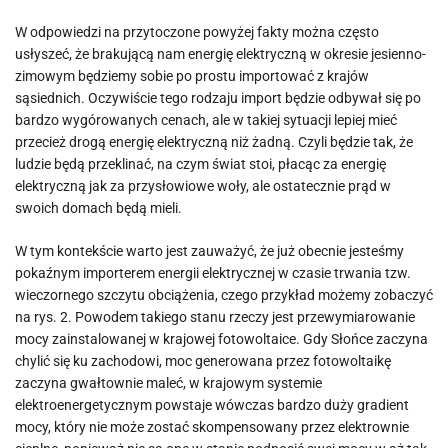
W odpowiedzi na przytoczone powyżej fakty można często
usłyszeć, że brakującą nam energię elektryczną w okresie jesienno-
zimowym będziemy sobie po prostu importować z krajów
sąsiednich. Oczywiście tego rodzaju import będzie odbywał się po
bardzo wygórowanych cenach, ale w takiej sytuacji lepiej mieć
przecież drogą energię elektryczną niż żadną. Czyli będzie tak, że
ludzie będą przeklinać, na czym świat stoi, płacąc za energię
elektryczną jak za przysłowiowe woły, ale ostatecznie prąd w
swoich domach będą mieli.
W tym kontekście warto jest zauważyć, że już obecnie jesteśmy
pokaźnym importerem energii elektrycznej w czasie trwania tzw.
wieczornego szczytu obciążenia, czego przykład możemy zobaczyć
na rys. 2. Powodem takiego stanu rzeczy jest przewymiarowanie
mocy zainstalowanej w krajowej fotowoltaice. Gdy Słońce zaczyna
chylić się ku zachodowi, moc generowana przez fotowoltaikę
zaczyna gwałtownie maleć, w krajowym systemie
elektroenergetycznym powstaje wówczas bardzo duży gradient
mocy, który nie może zostać skompensowany przez elektrownie