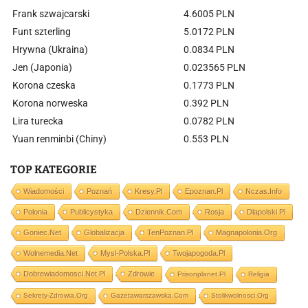
Frank szwajcarski
4.6005 PLN
Funt szterling
5.0172 PLN
Hrywna (Ukraina)
0.0834 PLN
Jen (Japonia)
0.023565 PLN
Korona czeska
0.1773 PLN
Korona norweska
0.392 PLN
Lira turecka
0.0782 PLN
Yuan renminbi (Chiny)
0.553 PLN
TOP KATEGORIE
Wiadomości
Poznań
Kresy.pl
Epoznan.pl
Nczas.info
Polonia
Publicystyka
Dziennik.com
Rosja
Dlapolski.pl
Goniec.net
Globalizacja
TenPoznan.pl
Magnapolonia.org
Wolnemedia.net
Mysl-Polska.pl
Twojapogoda.pl
Dobrewiadomosci.net.pl
Zdrowie
Prisonplanet.pl
Religia
Sekrety-Zdrowia.org
Gazetawarszawska.com
Stolikwolnosci.org