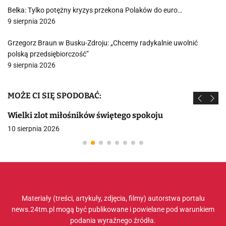
Belka: Tylko potężny kryzys przekona Polaków do euro…
9 sierpnia 2026
Grzegorz Braun w Busku-Zdroju: „Chcemy radykalnie uwolnić
polską przedsiębiorczość”
9 sierpnia 2026
MOŻE CI SIĘ SPODOBAĆ:
Wielki zlot miłośników świętego spokoju
10 sierpnia 2026
Materiały (treści, artykuły, zdjęcia, filmy) autorstwa portalu
news.24tm.pl mogą być publikowane i powielane pod warunkiem
podania wyraźnego źródła.