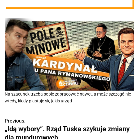
Rymanowskieg
o
Na szacunek trzeba sobie zapracować nawet, a może szczególnie
wtedy, kiedy piastuje się jakiś urząd
Previous:
N
„Idą wybory”. Rząd Tuska szykuje zmiany
a
dla mundurowych