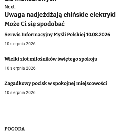
w
Next:
Uwaga nadjeżdżają chińskie elektryki
i
Może Ci się spodobać
g
Serwis Informacyjny Myśli Polskiej 10.08.2026
a
10 sierpnia 2026
c
Wielki zlot miłośników świętego spokoju
j
10 sierpnia 2026
a
Zagadkowy pocisk w spokojnej miejscowości
w
10 sierpnia 2026
p
i
s
POGODA
u