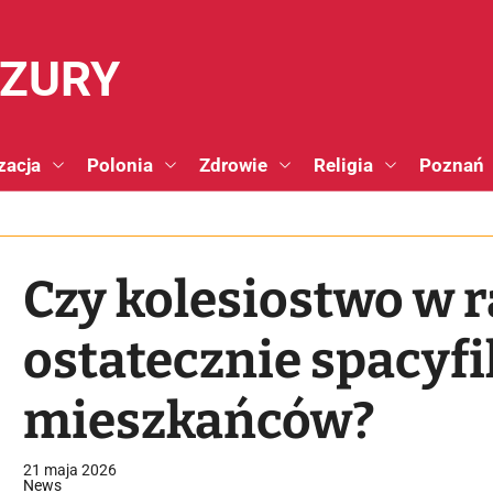
NZURY
zacja
Polonia
Zdrowie
Religia
Poznań
Czy kolesiostwo w 
ostatecznie spacyfi
mieszkańców?
21 maja 2026
News