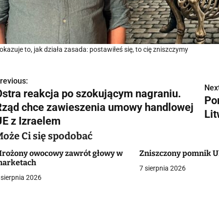
okazuje to, jak działa zasada: postawiłeś się, to cię zniszczymy
revious:
N
Next
Ostra reakcja po szokującym nagraniu.
Po
a
Rząd chce zawieszenia umowy handlowej
Li
w
UE z Izraelem
Może Ci się spodobać
rożony owocowy zawrót głowy w
Zniszczony pomnik U
g
arketach
7 sierpnia 2026
a
 sierpnia 2026
c