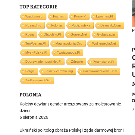
TOP KATEGORIE
Wiadomości
Poznań
Kresy.pl
Epoznan.pl
Nczas.info
Polonia
Publicystyka
Dziennik.com
P
Rosja
Dlapolski.pl
Goniec.net
Globalizacja
TenPoznan.pl
Magnapolonia.org
Wolnemedia.net
P
Mysl-Polska.pl
Twojapogoda.pl
Dobrewiadomosci.net.pl
Zdrowie
Prisonplanet.pl
Religia
Sekrety-Zdrowia.org
Gazetawarszawska.com
Stolikwolnosci.org
i
M
POLONIA
m
Kolejny dewiant gender aresztowany za molestowanie
7
dzieci
6 sierpnia 2026
j
Ukraiński politolog obraża Polskę i żąda darmowej broni