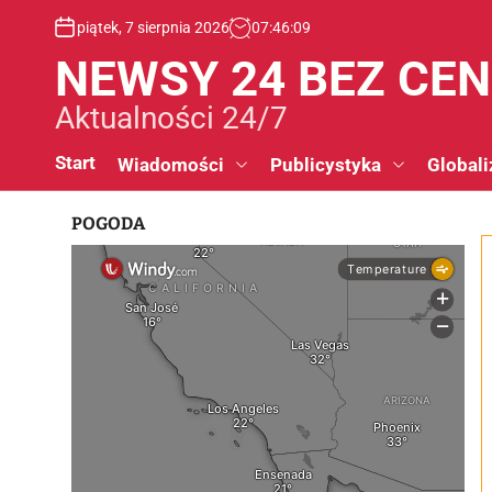
S
piątek, 7 sierpnia 2026
07
:
46
:
10
k
i
NEWSY 24 BEZ CE
p
t
Aktualności 24/7
o
c
Start
Wiadomości
Publicystyka
Globali
o
n
POGODA
t
e
n
t