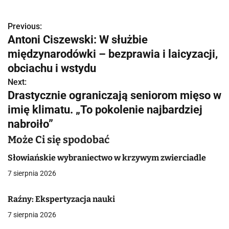
Previous:
N
Antoni Ciszewski: W służbie
a
międzynarodówki – bezprawia i laicyzacji,
w
obciachu i wstydu
Next:
i
Drastycznie ograniczają seniorom mięso w
g
imię klimatu. „To pokolenie najbardziej
nabroiło”
a
Może Ci się spodobać
c
Słowiańskie wybraniectwo w krzywym zwierciadle
j
7 sierpnia 2026
a
Raźny: Ekspertyzacja nauki
w
7 sierpnia 2026
p