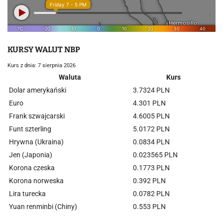
KURSY WALUT NBP
Kurs z dnia: 7 sierpnia 2026
Waluta
Kurs
Dolar amerykański
3.7324 PLN
Euro
4.301 PLN
Frank szwajcarski
4.6005 PLN
Funt szterling
5.0172 PLN
Hrywna (Ukraina)
0.0834 PLN
Jen (Japonia)
0.023565 PLN
Korona czeska
0.1773 PLN
Korona norweska
0.392 PLN
Lira turecka
0.0782 PLN
Yuan renminbi (Chiny)
0.553 PLN