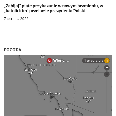
i
„Zabijaj” piąte przykazanie w nowym brzmieniu, w
„katolickim” przekazie prezydenta Polski
s
7 sierpnia 2026
u
POGODA