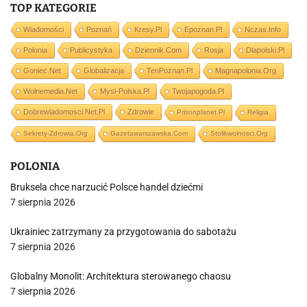
TOP KATEGORIE
Wiadomości
Poznań
Kresy.pl
Epoznan.pl
Nczas.info
Polonia
Publicystyka
Dziennik.com
Rosja
Dlapolski.pl
Goniec.net
Globalizacja
TenPoznan.pl
Magnapolonia.org
Wolnemedia.net
Mysl-Polska.pl
Twojapogoda.pl
Dobrewiadomosci.net.pl
Zdrowie
Prisonplanet.pl
Religia
Sekrety-Zdrowia.org
Gazetawarszawska.com
Stolikwolnosci.org
POLONIA
Bruksela chce narzucić Polsce handel dziećmi
7 sierpnia 2026
Ukrainiec zatrzymany za przygotowania do sabotażu
7 sierpnia 2026
Globalny Monolit: Architektura sterowanego chaosu
7 sierpnia 2026