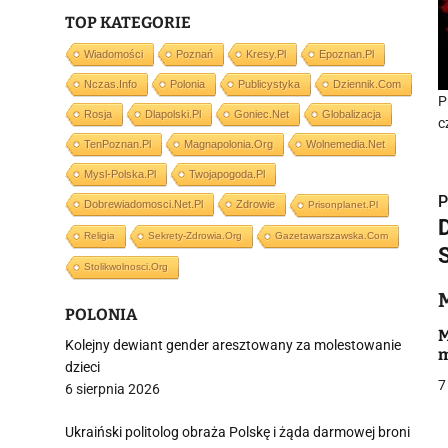
TOP KATEGORIE
Wiadomości
Poznań
Kresy.pl
Epoznan.pl
Nczas.info
Polonia
Publicystyka
Dziennik.com
P
Rosja
Dlapolski.pl
Goniec.net
Globalizacja
c
TenPoznan.pl
Magnapolonia.org
Wolnemedia.net
Mysl-Polska.pl
Twojapogoda.pl
P
Dobrewiadomosci.net.pl
Zdrowie
Prisonplanet.pl
Religia
Sekrety-Zdrowia.org
Gazetawarszawska.com
Stolikwolnosci.org
i
POLONIA
M
Kolejny dewiant gender aresztowany za molestowanie
m
dzieci
7
6 sierpnia 2026
Ukraiński politolog obraża Polskę i żąda darmowej broni