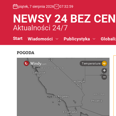
S
piątek, 7 sierpnia 2026
07
:
33
:
00
k
i
NEWSY 24 BEZ CE
p
t
Aktualności 24/7
o
c
Start
Wiadomości
Publicystyka
Globali
o
n
POGODA
t
e
n
t