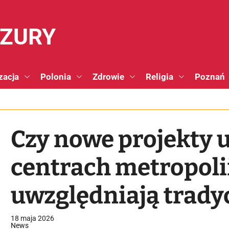
NZURY
zacja
Polonia
Zdrowie
Religia
Poznań
Czy nowe projekty 
centrach metropoli
uwzględniają tradyc
narodowe?
18 maja 2026
News