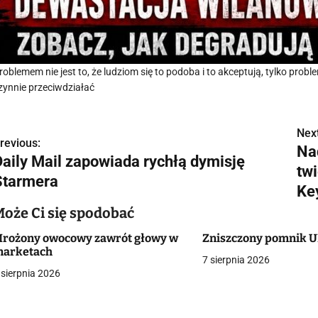
roblemem nie jest to, że ludziom się to podoba i to akceptują, tylko proble
zynnie przeciwdziałać
Next
N
revious:
Na
Daily Mail zapowiada rychłą dymisję
a
tw
Starmera
w
Ke
Może Ci się spodobać
rożony owocowy zawrót głowy w
Zniszczony pomnik U
g
arketach
7 sierpnia 2026
a
 sierpnia 2026
c