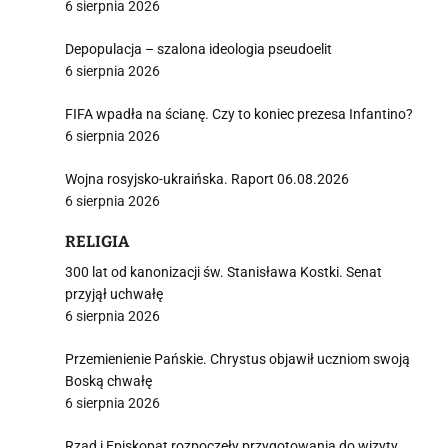
j
6 sierpnia 2026
Depopulacja – szalona ideologia pseudoelit
6 sierpnia 2026
FIFA wpadła na ścianę. Czy to koniec prezesa Infantino?
6 sierpnia 2026
i
Wojna rosyjsko-ukraińska. Raport 06.08.2026
6 sierpnia 2026
RELIGIA
300 lat od kanonizacji św. Stanisława Kostki. Senat
przyjął uchwałę
6 sierpnia 2026
Przemienienie Pańskie. Chrystus objawił uczniom swoją
Boską chwałę
6 sierpnia 2026
Rząd i Episkopat rozpoczęły przygotowania do wizyty