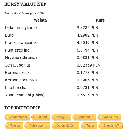
KURSY WALUT NBP
Kurs z dnia: 6 sierpnia 2026
Waluta
Kurs
Dolar amerykański
3.7236 PLN
Euro
4.2982 PLN
Frank szwajcarski
4.6049 PLN
Funt szterling
5.0134 PLN
Hrywna (Ukraina)
0.0831 PLN
Jen (Japonia)
0.02359 PLN
Korona czeska
0.1778 PLN
Korona norweska
0.3905 PLN
Lira turecka
0.0781 PLN
Yuan renminbi (Chiny)
0.5516 PLN
TOP KATEGORIE
Wiadomości
Poznań
Kresy.pl
Epoznan.pl
Nczas.info
Polonia
Publicystyka
Dziennik.com
Rosja
Dlapolski.pl