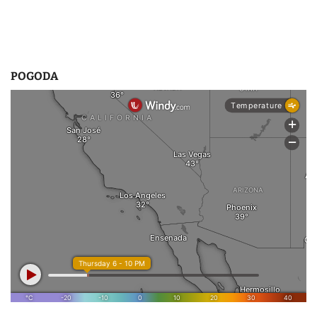
u
POGODA