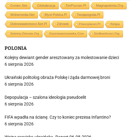
Goniec.net
Globalizacja
TenPoznan.pl
Magnapolonia.org
Wolnemedia.net
Mysl-Polska.pl
Twojapogoda.pl
Dobrewiadomosci.net.pl
Zdrowie
Prisonplanet.pl
Religia
Sekrety-Zdrowia.org
Gazetawarszawska.com
Stolikwolnosci.org
POLONIA
Kolejny dewiant gender aresztowany za molestowanie dzieci
6 sierpnia 2026
Ukraiński politolog obraża Polskę i żąda darmowej broni
6 sierpnia 2026
Depopulacja – szalona ideologia pseudoelit
6 sierpnia 2026
FIFA wpadła na ścianę. Czy to koniec prezesa Infantino?
6 sierpnia 2026