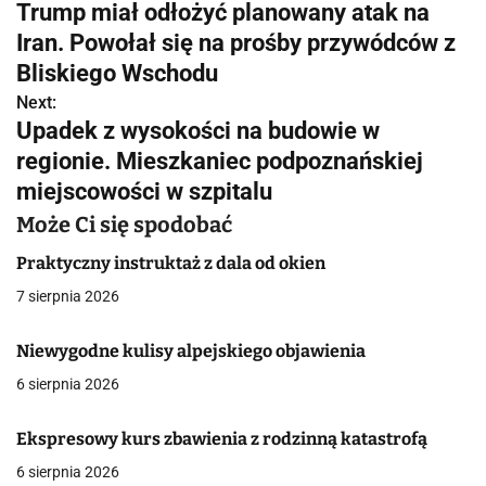
Trump miał odłożyć planowany atak na
a
Iran. Powołał się na prośby przywódców z
w
Bliskiego Wschodu
Next:
i
Upadek z wysokości na budowie w
g
regionie. Mieszkaniec podpoznańskiej
miejscowości w szpitalu
a
Może Ci się spodobać
c
Praktyczny instruktaż z dala od okien
j
7 sierpnia 2026
a
Niewygodne kulisy alpejskiego objawienia
w
6 sierpnia 2026
p
i
Ekspresowy kurs zbawienia z rodzinną katastrofą
6 sierpnia 2026
s