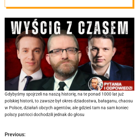
Gdybyśmy spojrzeli na naszą historię, na te ponad 1000 lat już
polskiej historii, to zawsze był okres dziadostwa, bałaganu, chaosu
w Polsce, działań obcych agentów, ale gdzieś tam na sam koniec
polscy patrioci dochodzili jednak do głosu
Previous:
N