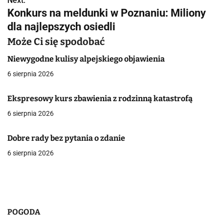
w
Next:
Konkurs na meldunki w Poznaniu: Miliony
i
dla najlepszych osiedli
g
Może Ci się spodobać
a
Niewygodne kulisy alpejskiego objawienia
c
6 sierpnia 2026
j
Ekspresowy kurs zbawienia z rodzinną katastrofą
a
6 sierpnia 2026
w
Dobre rady bez pytania o zdanie
p
6 sierpnia 2026
i
s
u
POGODA