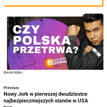
Marek Miśko
Previous:
N
Nowy Jork w pierwszej dwudziestce
a
najbezpieczniejszych stanów w USA