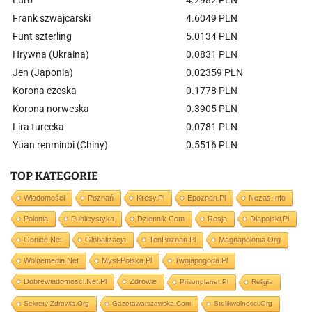
Euro
4.2982 PLN
Frank szwajcarski
4.6049 PLN
Funt szterling
5.0134 PLN
Hrywna (Ukraina)
0.0831 PLN
Jen (Japonia)
0.02359 PLN
Korona czeska
0.1778 PLN
Korona norweska
0.3905 PLN
Lira turecka
0.0781 PLN
Yuan renminbi (Chiny)
0.5516 PLN
TOP KATEGORIE
Wiadomości
Poznań
Kresy.pl
Epoznan.pl
Nczas.info
Polonia
Publicystyka
Dziennik.com
Rosja
Dlapolski.pl
Goniec.net
Globalizacja
TenPoznan.pl
Magnapolonia.org
Wolnemedia.net
Mysl-Polska.pl
Twojapogoda.pl
Dobrewiadomosci.net.pl
Zdrowie
Prisonplanet.pl
Religia
Sekrety-Zdrowia.org
Gazetawarszawska.com
Stolikwolnosci.org