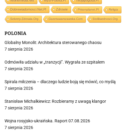
Wolnemedia.net
Mysl-Polska.pl
Twojapogoda.pl
Dobrewiadomosci.net.pl
Zdrowie
Prisonplanet.pl
Religia
Sekrety-Zdrowia.org
Gazetawarszawska.com
Stolikwolnosci.org
POLONIA
Globalny Monolit: Architektura sterowanego chaosu
7 sierpnia 2026
Odmówiła udziału w „tranzycji”. Wygrała ze szpitalem
7 sierpnia 2026
Spirala milczenia – dlaczego ludzie boją się mówić, co myślą
7 sierpnia 2026
Stanisław Michalkiewicz: Rozbieramy z uwagą klangor
7 sierpnia 2026
Wojna rosyjsko-ukraińska. Raport 07.08.2026
7 sierpnia 2026