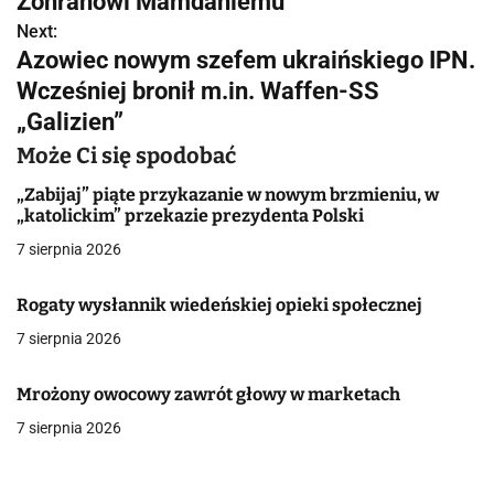
w
Zohranowi Mamdaniemu
Next:
i
Azowiec nowym szefem ukraińskiego IPN.
g
Wcześniej bronił m.in. Waffen-SS
„Galizien”
a
Może Ci się spodobać
c
„Zabijaj” piąte przykazanie w nowym brzmieniu, w
j
„katolickim” przekazie prezydenta Polski
a
7 sierpnia 2026
w
Rogaty wysłannik wiedeńskiej opieki społecznej
p
7 sierpnia 2026
i
Mrożony owocowy zawrót głowy w marketach
s
7 sierpnia 2026
u