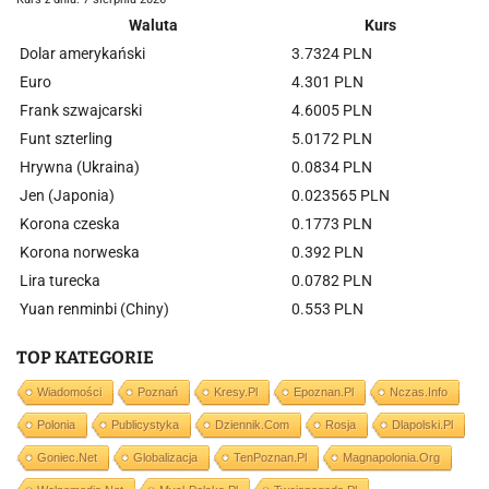
Waluta
Kurs
Dolar amerykański
3.7324 PLN
Euro
4.301 PLN
Frank szwajcarski
4.6005 PLN
Funt szterling
5.0172 PLN
Hrywna (Ukraina)
0.0834 PLN
Jen (Japonia)
0.023565 PLN
Korona czeska
0.1773 PLN
Korona norweska
0.392 PLN
Lira turecka
0.0782 PLN
Yuan renminbi (Chiny)
0.553 PLN
TOP KATEGORIE
Wiadomości
Poznań
Kresy.pl
Epoznan.pl
Nczas.info
Polonia
Publicystyka
Dziennik.com
Rosja
Dlapolski.pl
Goniec.net
Globalizacja
TenPoznan.pl
Magnapolonia.org