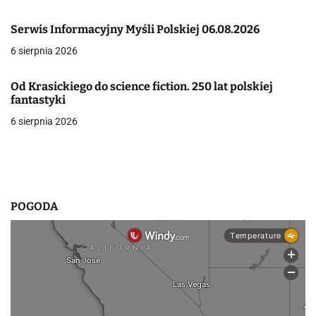
w
Serwis Informacyjny Myśli Polskiej 06.08.2026
p
6 sierpnia 2026
i
Od Krasickiego do science fiction. 250 lat polskiej
s
fantastyki
6 sierpnia 2026
u
POGODA