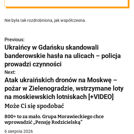
Nie była tak rozdrobniona, jak współczesna.
Previous:
N
Ukraińcy w Gdańsku skandowali
a
banderowskie hasła na ulicach – policja
w
prowadzi czynności
Next:
i
Atak ukraińskich dronów na Moskwę –
g
pożar w Zielenogradzie, wstrzymane loty
na moskiewskich lotniskach [+VIDEO]
a
Może Ci się spodobać
c
800+ to za mało. Grupa Morawieckiego chce
j
wprowadzić „Pensję Rodzicielską”
a
6 sierpnia 2026