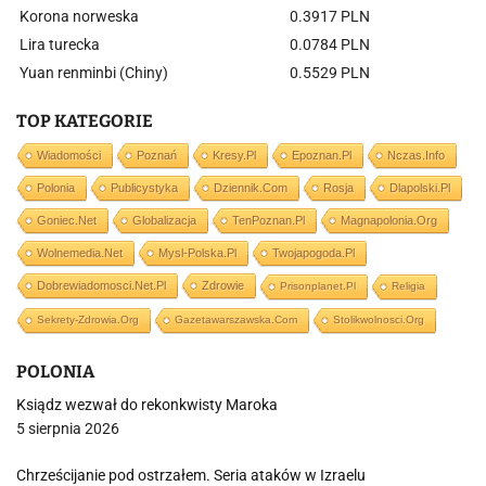
Korona norweska
0.3917 PLN
Lira turecka
0.0784 PLN
Yuan renminbi (Chiny)
0.5529 PLN
TOP KATEGORIE
Wiadomości
Poznań
Kresy.pl
Epoznan.pl
Nczas.info
Polonia
Publicystyka
Dziennik.com
Rosja
Dlapolski.pl
Goniec.net
Globalizacja
TenPoznan.pl
Magnapolonia.org
Wolnemedia.net
Mysl-Polska.pl
Twojapogoda.pl
Dobrewiadomosci.net.pl
Zdrowie
Prisonplanet.pl
Religia
Sekrety-Zdrowia.org
Gazetawarszawska.com
Stolikwolnosci.org
POLONIA
Ksiądz wezwał do rekonkwisty Maroka
5 sierpnia 2026
Chrześcijanie pod ostrzałem. Seria ataków w Izraelu