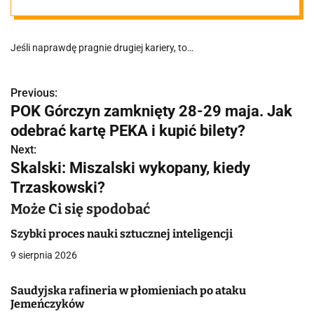
Jeśli naprawdę pragnie drugiej kariery, to…
Previous:
N
POK Górczyn zamknięty 28-29 maja. Jak
a
odebrać kartę PEKA i kupić bilety?
w
Next:
Skalski: Miszalski wykopany, kiedy
i
Trzaskowski?
g
Może Ci się spodobać
a
Szybki proces nauki sztucznej inteligencji
c
9 sierpnia 2026
j
Saudyjska rafineria w płomieniach po ataku
Jemeńczyków
a