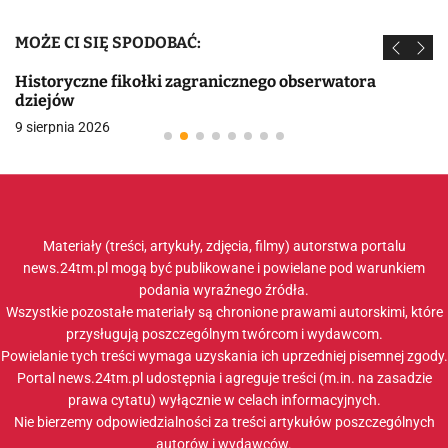
MOŻE CI SIĘ SPODOBAĆ:
Historyczne fikołki zagranicznego obserwatora
dziejów
9 sierpnia 2026
Materiały (treści, artykuły, zdjęcia, filmy) autorstwa portalu
news.24tm.pl mogą być publikowane i powielane pod warunkiem
podania wyraźnego źródła.
Wszystkie pozostałe materiały są chronione prawami autorskimi, które
przysługują poszczególnym twórcom i wydawcom.
Powielanie tych treści wymaga uzyskania ich uprzedniej pisemnej zgody.
Portal news.24tm.pl udostępnia i agreguje treści (m.in. na zasadzie
prawa cytatu) wyłącznie w celach informacyjnych.
Nie bierzemy odpowiedzialności za treści artykułów poszczególnych
autorów i wydawców.