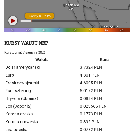
KURSY WALUT NBP
Kurs z dnia: 7 sierpnia 2026
Waluta
Kurs
Dolar amerykański
3.7324 PLN
Euro
4.301 PLN
Frank szwajcarski
4.6005 PLN
Funt szterling
5.0172 PLN
Hrywna (Ukraina)
0.0834 PLN
Jen (Japonia)
0.023565 PLN
Korona czeska
0.1773 PLN
Korona norweska
0.392 PLN
Lira turecka
0.0782 PLN