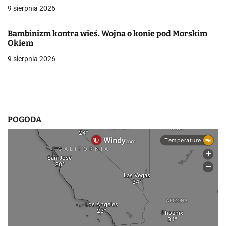
9 sierpnia 2026
w
p
Bambinizm kontra wieś. Wojna o konie pod Morskim
Okiem
i
9 sierpnia 2026
s
u
POGODA