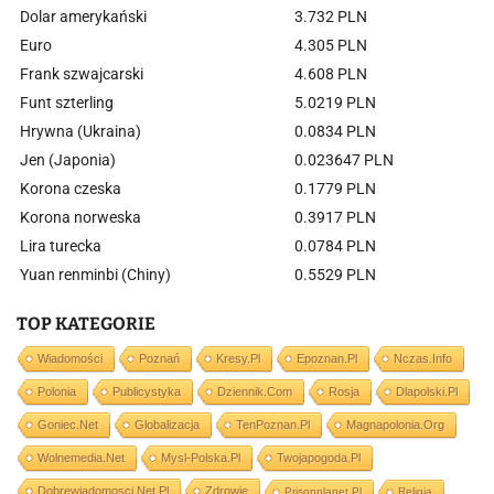
Dolar amerykański
3.732 PLN
Euro
4.305 PLN
Frank szwajcarski
4.608 PLN
Funt szterling
5.0219 PLN
Hrywna (Ukraina)
0.0834 PLN
Jen (Japonia)
0.023647 PLN
Korona czeska
0.1779 PLN
Korona norweska
0.3917 PLN
Lira turecka
0.0784 PLN
Yuan renminbi (Chiny)
0.5529 PLN
TOP KATEGORIE
Wiadomości
Poznań
Kresy.pl
Epoznan.pl
Nczas.info
Polonia
Publicystyka
Dziennik.com
Rosja
Dlapolski.pl
Goniec.net
Globalizacja
TenPoznan.pl
Magnapolonia.org
Wolnemedia.net
Mysl-Polska.pl
Twojapogoda.pl
Dobrewiadomosci.net.pl
Zdrowie
Prisonplanet.pl
Religia