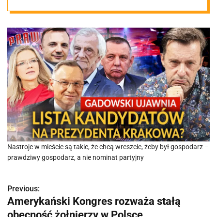
lawinę w
Polsce?
Nastroje w mieście są takie, że chcą wreszcie, żeby był gospodarz –
prawdziwy gospodarz, a nie nominat partyjny
Previous:
N
Amerykański Kongres rozważa stałą
a
obecność żołnierzy w Polsce