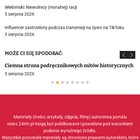
Wielomski: Niewolnicy (moralnej) racji
5 sierpnia 2026
Influencer zastrzelony podczas transmisji na żywo na TikToku
5 sierpnia 2026
MOŻE CI SIĘ SPODOBAĆ:
Ciemna strona podręcznikowych mitów historycznych
5 sierpnia 2026
Materiały (treści, artykuły, zdjęcia, filmy) autorstwa portalu
news.24tm.pl mogą być publikowane i powielane pod warunkiem
podania wyraźnego źródła.
Wszystkie pozostałe materiały są chronione prawami autorskimi, które