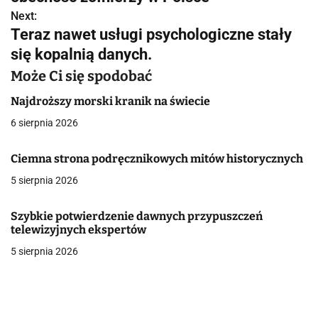
w
Next:
Teraz nawet usługi psychologiczne stały
i
się kopalnią danych.
g
Może Ci się spodobać
a
Najdroższy morski kranik na świecie
c
6 sierpnia 2026
j
Ciemna strona podręcznikowych mitów historycznych
a
5 sierpnia 2026
w
Szybkie potwierdzenie dawnych przypuszczeń
p
telewizyjnych ekspertów
5 sierpnia 2026
i
s
u