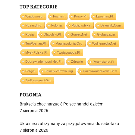
TOP KATEGORIE
i
Wiadomości
Poznań
Kresy.pl
Epoznan.pl
Nczas.info
Polonia
Publicystyka
Dziennik.com
Rosja
Dlapolski.pl
Goniec.net
Globalizacja
TenPoznan.pl
Magnapolonia.org
Wolnemedia.net
Mysl-Polska.pl
Twojapogoda.pl
Dobrewiadomosci.net.pl
Zdrowie
Prisonplanet.pl
Religia
Sekrety-Zdrowia.org
Gazetawarszawska.com
Stolikwolnosci.org
POLONIA
Bruksela chce narzucić Polsce handel dziećmi
7 sierpnia 2026
Ukrainiec zatrzymany za przygotowania do sabotażu
7 sierpnia 2026