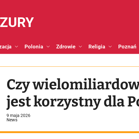
NZURY
zacja
Polonia
Zdrowie
Religia
Poznań
Czy wielomiliardow
jest korzystny dla Po
9 maja 2026
News