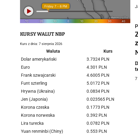
J
P
KURSY WALUT NBP
Kurs z dnia: 7 sierpnia 2026
Waluta
Kurs
Dolar amerykański
3.7324 PLN
i
D
Euro
4.301 PLN
t
Frank szwajcarski
4.6005 PLN
7
Funt szterling
5.0172 PLN
Hrywna (Ukraina)
0.0834 PLN
Jen (Japonia)
0.023565 PLN
Korona czeska
0.1773 PLN
j
Korona norweska
0.392 PLN
Lira turecka
0.0782 PLN
Yuan renminbi (Chiny)
0.553 PLN