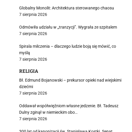
Globalny Monolit: Architektura sterowanego chaosu
7 sierpnia 2026
Odmówiła udziału w „tranzycji”. Wygrała ze szpitalem
7 sierpnia 2026
Spirala milczenia – dlaczego ludzie boją się mówić, co
myślą
7 sierpnia 2026
RELIGIA
Bł. Edmund Bojanowski – prekursor opieki nad wiejskimi
dziećmi
7 sierpnia 2026
Oddawał współwięźniom własne jedzenie. Bł. Tadeusz
Dulny zginął w niemieckim obo…
7 sierpnia 2026
300 lat od kanonizacji św. Stanisława Kostki. Senat