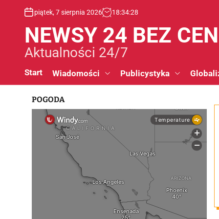
S
piątek, 7 sierpnia 2026
18
:
34
:
28
k
i
NEWSY 24 BEZ CE
p
t
Aktualności 24/7
o
c
Start
Wiadomości
Publicystyka
Globali
o
n
POGODA
t
e
n
t