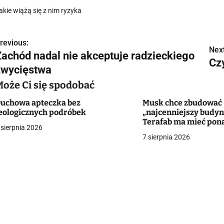
akie wiążą się z nim ryzyka
revious:
N
Next
Zachód nadal nie akceptuje radzieckiego
Cz
a
zwycięstwa
w
Może Ci się spodobać
uchowa apteczka bez
Musk chce zbudować
eologicznych podróbek
„najcenniejszy budyn
g
Terafab ma mieć pon
 sierpnia 2026
7 sierpnia 2026
a
c
a
w