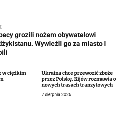
:
becy grozili nożem obywatelowi
dżykistanu. Wywieźli go za miasto i
ili
k w ciężkim
Ukraina chce przewozić zboże
ym
przez Polskę. Kijów rozmawia o
nowych trasach tranzytowych
7 sierpnia 2026