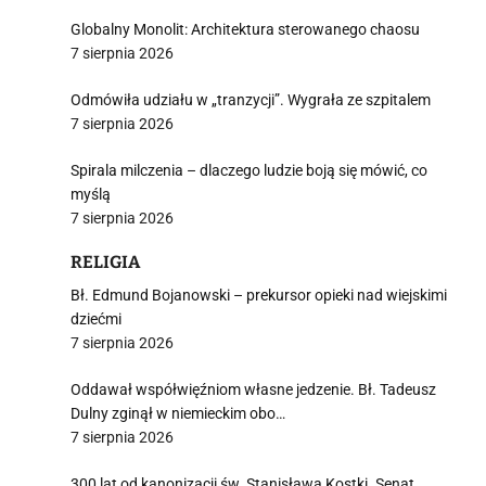
Globalny Monolit: Architektura sterowanego chaosu
7 sierpnia 2026
Odmówiła udziału w „tranzycji”. Wygrała ze szpitalem
7 sierpnia 2026
Spirala milczenia – dlaczego ludzie boją się mówić, co
myślą
7 sierpnia 2026
RELIGIA
Bł. Edmund Bojanowski – prekursor opieki nad wiejskimi
dziećmi
7 sierpnia 2026
Oddawał współwięźniom własne jedzenie. Bł. Tadeusz
Dulny zginął w niemieckim obo…
7 sierpnia 2026
300 lat od kanonizacji św. Stanisława Kostki. Senat