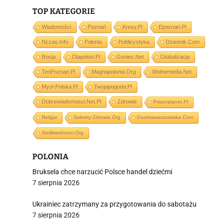
TOP KATEGORIE
i
Wiadomości
Poznań
Kresy.pl
Epoznan.pl
Nczas.info
Polonia
Publicystyka
Dziennik.com
Rosja
Dlapolski.pl
Goniec.net
Globalizacja
TenPoznan.pl
Magnapolonia.org
Wolnemedia.net
Mysl-Polska.pl
Twojapogoda.pl
Dobrewiadomosci.net.pl
Zdrowie
Prisonplanet.pl
Religia
Sekrety-Zdrowia.org
Gazetawarszawska.com
Stolikwolnosci.org
POLONIA
Bruksela chce narzucić Polsce handel dziećmi
7 sierpnia 2026
Ukrainiec zatrzymany za przygotowania do sabotażu
7 sierpnia 2026