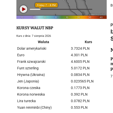
B
P
KURSY WALUT NBP
Kurs z dnia: 7 sierpnia 2026
Waluta
Kurs
Dolar amerykański
3.7324 PLN
i
Euro
4.301 PLN
P
Frank szwajcarski
4.6005 PLN
m
Funt szterling
5.0172 PLN
p
d
Hrywna (Ukraina)
0.0834 PLN
7
Jen (Japonia)
0.023565 PLN
Korona czeska
0.1773 PLN
j
Korona norweska
0.392 PLN
Lira turecka
0.0782 PLN
Yuan renminbi (Chiny)
0.553 PLN