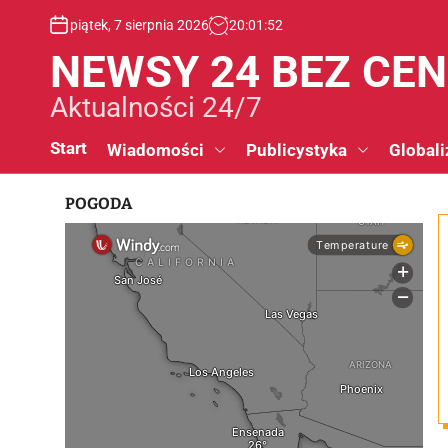
S
piątek, 7 sierpnia 2026
20
:
01
:
52
k
i
NEWSY 24 BEZ CE
p
t
Aktualności 24/7
o
c
Start
Wiadomości
Publicystyka
Globali
o
n
POGODA
t
e
n
t