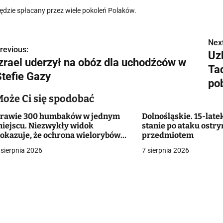
ędzie spłacany przez wiele pokoleń Polaków.
Next
N
revious:
Uz
Izrael uderzył na obóz dla uchodźców w
a
Ta
Stefie Gazy
w
pob
Może Ci się spodobać
rawie 300 humbaków w jednym
Dolnośląskie. 15-late
g
iejscu. Niezwykły widok
stanie po ataku ostr
okazuje, że ochrona wielorybów
przedmiotem
a
ziała
 sierpnia 2026
7 sierpnia 2026
c
a
w