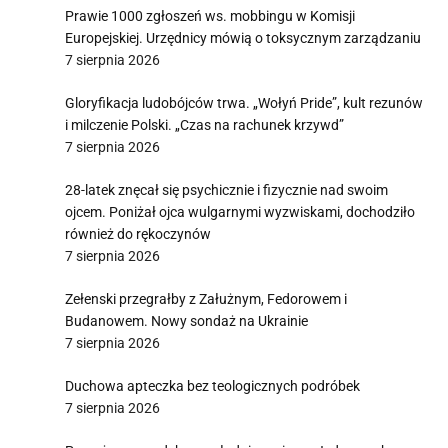
Prawie 1000 zgłoszeń ws. mobbingu w Komisji
Europejskiej. Urzędnicy mówią o toksycznym zarządzaniu
7 sierpnia 2026
Gloryfikacja ludobójców trwa. „Wołyń Pride”, kult rezunów
i milczenie Polski. „Czas na rachunek krzywd”
7 sierpnia 2026
28-latek znęcał się psychicznie i fizycznie nad swoim
ojcem. Poniżał ojca wulgarnymi wyzwiskami, dochodziło
również do rękoczynów
7 sierpnia 2026
Zełenski przegrałby z Załużnym, Fedorowem i
Budanowem. Nowy sondaż na Ukrainie
7 sierpnia 2026
Duchowa apteczka bez teologicznych podróbek
7 sierpnia 2026