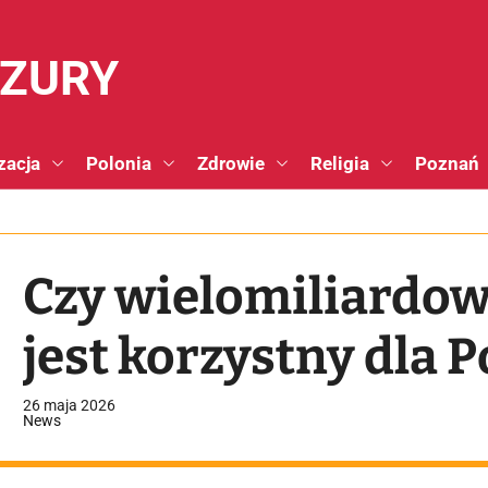
NZURY
zacja
Polonia
Zdrowie
Religia
Poznań
Czy wielomiliardow
jest korzystny dla P
26 maja 2026
News