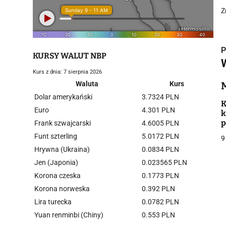
Z
P
KURSY WALUT NBP
Kurs z dnia: 7 sierpnia 2026
Waluta
Kurs
Dolar amerykański
3.7324 PLN
i
K
Euro
4.301 PLN
k
p
Frank szwajcarski
4.6005 PLN
p
Funt szterling
5.0172 PLN
9
Hrywna (Ukraina)
0.0834 PLN
Jen (Japonia)
0.023565 PLN
Korona czeska
0.1773 PLN
j
Korona norweska
0.392 PLN
Lira turecka
0.0782 PLN
Yuan renminbi (Chiny)
0.553 PLN