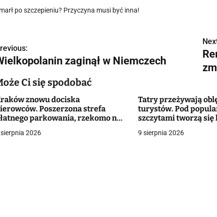
marł po szczepieniu? Przyczyna musi być inna!
Next
N
revious:
Re
Wielkopolanin zaginął w Niemczech
a
zm
w
Może Ci się spodobać
raków znowu dociska
Tatry przeżywają obl
ierowców. Poszerzona strefa
turystów. Pod popul
g
łatnego parkowania, rzekomo na
szczytami tworzą się 
rośbę mieszkańców
 sierpnia 2026
9 sierpnia 2026
a
c
a
w