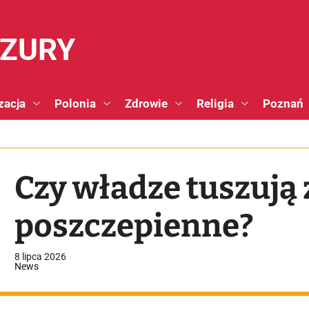
NZURY
zacja
Polonia
Zdrowie
Religia
Poznań
Czy władze tuszują
poszczepienne?
8 lipca 2026
News