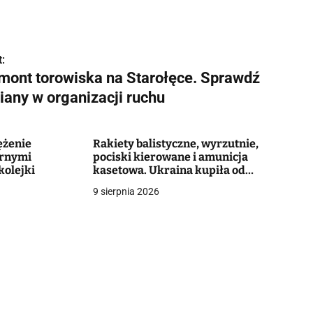
:
mont torowiska na Starołęce. Sprawdź
iany w organizacji ruchu
ężenie
Rakiety balistyczne, wyrzutnie,
arnymi
pociski kierowane i amunicja
kolejki
kasetowa. Ukraina kupiła od
Turcji potężny pakiet uzbrojenia
9 sierpnia 2026