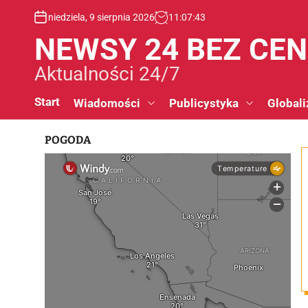
S
niedziela, 9 sierpnia 2026
11
:
07
:
44
k
i
NEWSY 24 BEZ CE
p
t
Aktualności 24/7
o
c
Start
Wiadomości
Publicystyka
Globali
o
n
POGODA
t
e
n
t