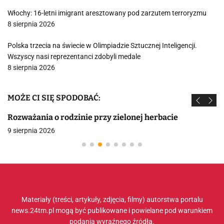
Włochy: 16-letni imigrant aresztowany pod zarzutem terroryzmu
8 sierpnia 2026
Polska trzecia na świecie w Olimpiadzie Sztucznej Inteligencji.
Wszyscy nasi reprezentanci zdobyli medale
8 sierpnia 2026
MOŻE CI SIĘ SPODOBAĆ:
Rozważania o rodzinie przy zielonej herbacie
9 sierpnia 2026
Materiały (treści, artykuły, zdjęcia, filmy) autorstwa portalu
news.24tm.pl mogą być publikowane i powielane pod warunkiem
podania wyraźnego źródła.