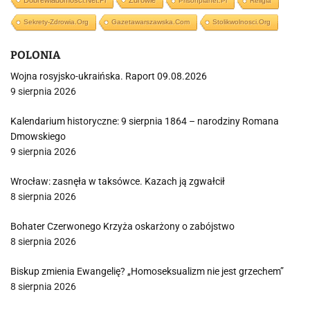
Dobrewiadomosci.net.pl
Zdrowie
Prisonplanet.pl
Religia
Sekrety-Zdrowia.org
Gazetawarszawska.com
Stolikwolnosci.org
POLONIA
Wojna rosyjsko-ukraińska. Raport 09.08.2026
9 sierpnia 2026
Kalendarium historyczne: 9 sierpnia 1864 – narodziny Romana
Dmowskiego
9 sierpnia 2026
Wrocław: zasnęła w taksówce. Kazach ją zgwałcił
8 sierpnia 2026
Bohater Czerwonego Krzyża oskarżony o zabójstwo
8 sierpnia 2026
Biskup zmienia Ewangelię? „Homoseksualizm nie jest grzechem”
8 sierpnia 2026