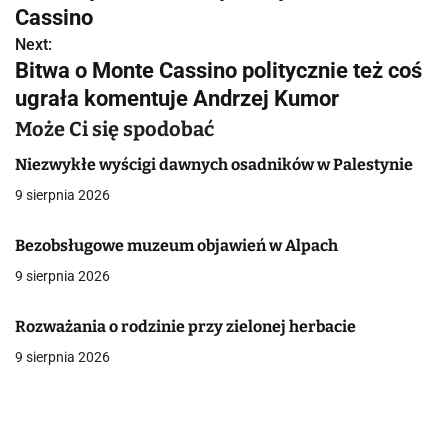
a
Cassino
w
Next:
Bitwa o Monte Cassino politycznie też coś
i
ugrała komentuje Andrzej Kumor
g
Może Ci się spodobać
a
Niezwykłe wyścigi dawnych osadników w Palestynie
c
9 sierpnia 2026
j
Bezobsługowe muzeum objawień w Alpach
a
9 sierpnia 2026
w
Rozważania o rodzinie przy zielonej herbacie
p
9 sierpnia 2026
i
s