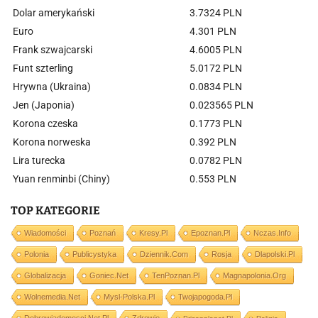
Dolar amerykański
3.7324 PLN
Euro
4.301 PLN
Frank szwajcarski
4.6005 PLN
Funt szterling
5.0172 PLN
Hrywna (Ukraina)
0.0834 PLN
Jen (Japonia)
0.023565 PLN
Korona czeska
0.1773 PLN
Korona norweska
0.392 PLN
Lira turecka
0.0782 PLN
Yuan renminbi (Chiny)
0.553 PLN
TOP KATEGORIE
Wiadomości
Poznań
Kresy.pl
Epoznan.pl
Nczas.info
Polonia
Publicystyka
Dziennik.com
Rosja
Dlapolski.pl
Globalizacja
Goniec.net
TenPoznan.pl
Magnapolonia.org
Wolnemedia.net
Mysl-Polska.pl
Twojapogoda.pl