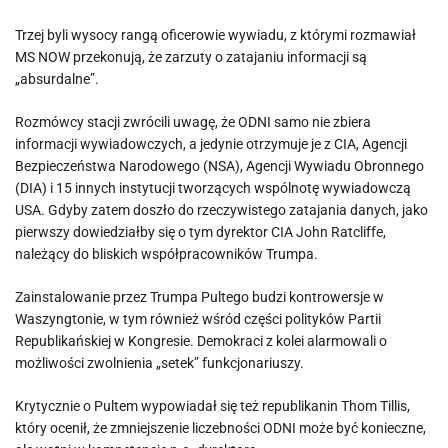
Trzej byli wysocy rangą oficerowie wywiadu, z którymi rozmawiał
MS NOW przekonują, że zarzuty o zatajaniu informacji są
„absurdalne”.
Rozmówcy stacji zwrócili uwagę, że ODNI samo nie zbiera
informacji wywiadowczych, a jedynie otrzymuje je z CIA, Agencji
Bezpieczeństwa Narodowego (NSA), Agencji Wywiadu Obronnego
(DIA) i 15 innych instytucji tworzących wspólnotę wywiadowczą
USA. Gdyby zatem doszło do rzeczywistego zatajania danych, jako
pierwszy dowiedziałby się o tym dyrektor CIA John Ratcliffe,
należący do bliskich współpracowników Trumpa.
Zainstalowanie przez Trumpa Pultego budzi kontrowersje w
Waszyngtonie, w tym również wśród części polityków Partii
Republikańskiej w Kongresie. Demokraci z kolei alarmowali o
możliwości zwolnienia „setek” funkcjonariuszy.
Krytycznie o Pultem wypowiadał się też republikanin Thom Tillis,
który ocenił, że zmniejszenie liczebności ODNI może być konieczne,