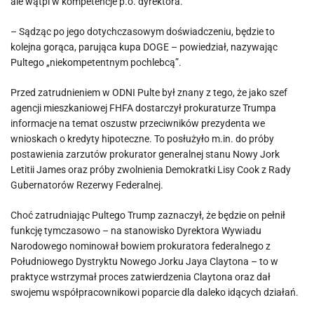
ale wątpi w kompetencje p.o. dyrektora.
– Sądząc po jego dotychczasowym doświadczeniu, będzie to
kolejna gorąca, parująca kupa DOGE – powiedział, nazywając
Pultego „niekompetentnym pochlebcą”.
Przed zatrudnieniem w ODNI Pulte był znany z tego, że jako szef
agencji mieszkaniowej FHFA dostarczył prokuraturze Trumpa
informacje na temat oszustw przeciwników prezydenta we
wnioskach o kredyty hipoteczne. To posłużyło m.in. do próby
postawienia zarzutów prokurator generalnej stanu Nowy Jork
Letitii James oraz próby zwolnienia Demokratki Lisy Cook z Rady
Gubernatorów Rezerwy Federalnej.
Choć zatrudniając Pultego Trump zaznaczył, że będzie on pełnił
funkcję tymczasowo – na stanowisko Dyrektora Wywiadu
Narodowego nominował bowiem prokuratora federalnego z
Południowego Dystryktu Nowego Jorku Jaya Claytona – to w
praktyce wstrzymał proces zatwierdzenia Claytona oraz dał
swojemu współpracownikowi poparcie dla daleko idących działań.