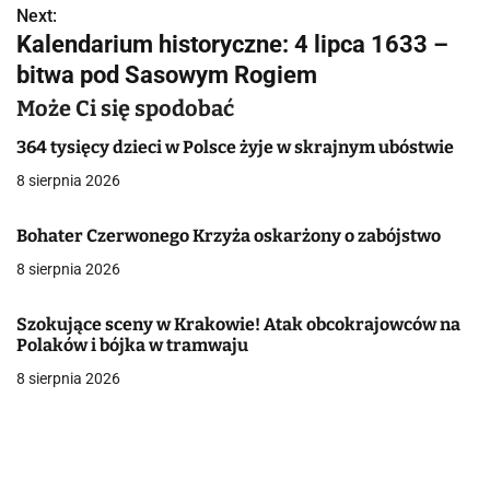
w
Next:
Kalendarium historyczne: 4 lipca 1633 –
i
bitwa pod Sasowym Rogiem
g
Może Ci się spodobać
a
364 tysięcy dzieci w Polsce żyje w skrajnym ubóstwie
c
8 sierpnia 2026
j
Bohater Czerwonego Krzyża oskarżony o zabójstwo
a
8 sierpnia 2026
w
Szokujące sceny w Krakowie! Atak obcokrajowców na
p
Polaków i bójka w tramwaju
8 sierpnia 2026
i
s
u