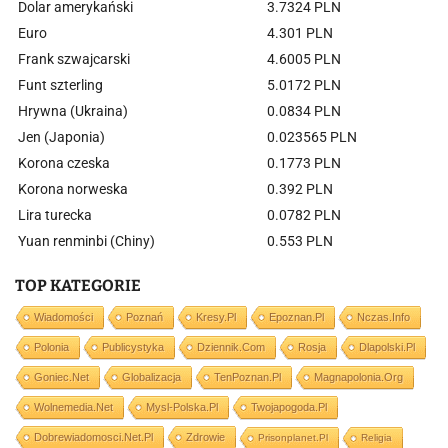
Dolar amerykański
3.7324 PLN
Euro
4.301 PLN
Frank szwajcarski
4.6005 PLN
Funt szterling
5.0172 PLN
Hrywna (Ukraina)
0.0834 PLN
Jen (Japonia)
0.023565 PLN
Korona czeska
0.1773 PLN
Korona norweska
0.392 PLN
Lira turecka
0.0782 PLN
Yuan renminbi (Chiny)
0.553 PLN
TOP KATEGORIE
Wiadomości
Poznań
Kresy.pl
Epoznan.pl
Nczas.info
Polonia
Publicystyka
Dziennik.com
Rosja
Dlapolski.pl
Goniec.net
Globalizacja
TenPoznan.pl
Magnapolonia.org
Wolnemedia.net
Mysl-Polska.pl
Twojapogoda.pl
Dobrewiadomosci.net.pl
Zdrowie
Prisonplanet.pl
Religia