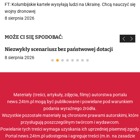
FT: Kolumbijskie kartele wysyłają ludzi na Ukrainę. Chcą nauczyć się
wojny dronowej
8 sierpnia 2026
MOŻE CI SIĘ SPODOBAĆ:
Niezwykły scenariusz bez państwowej dotacji
8 sierpnia 2026
Materiały (treści, artykuły, zdjęcia, filmy) autorstwa portalu
news.24tm.pl mogą być publikowane i powielane pod warunkiem
podania wyraźnego źródła.
Wszystkie pozostałe materiały są chronione prawami autorskimi, które
przysługują poszczególnym twórcom i wydawcom.
Powielanie tych treści wymaga uzyskania ich uprzedniej pisemnej zgody.
Portal news.24tm.pl udostępnia i agreguje treści (m.in. na zasadzie