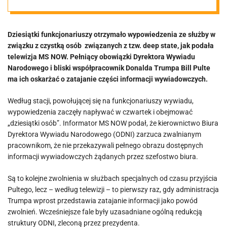
funkcjonariusz
Dziesiątki funkcjonariuszy otrzymało wypowiedzenia ze służby w
y otrzymało
związku z czystką osób związanych z tzw. deep state, jak podała
telewizja MS NOW. Pełniący obowiązki Dyrektora Wywiadu
wypowiedzenia
Narodowego i bliski współpracownik Donalda Trumpa Bill Pulte
ma ich oskarżać o zatajanie części informacji wywiadowczych.
Według stacji, powołującej się na funkcjonariuszy wywiadu,
wypowiedzenia zaczęły napływać w czwartek i obejmować
„dziesiątki osób”. Informator MS NOW podał, że kierownictwo Biura
Dyrektora Wywiadu Narodowego (ODNI) zarzuca zwalnianym
pracownikom, że nie przekazywali pełnego obrazu dostępnych
informacji wywiadowczych żądanych przez szefostwo biura.
Są to kolejne zwolnienia w służbach specjalnych od czasu przyjścia
Pultego, lecz – według telewizji – to pierwszy raz, gdy administracja
Trumpa wprost przedstawia zatajanie informacji jako powód
zwolnień. Wcześniejsze fale były uzasadniane ogólną redukcją
struktury ODNI, zleconą przez prezydenta.