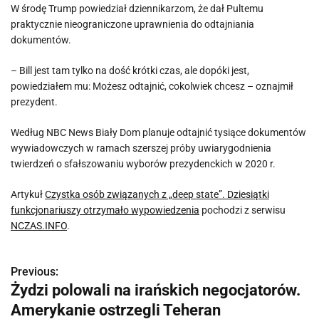
W środę Trump powiedział dziennikarzom, że dał Pultemu
praktycznie nieograniczone uprawnienia do odtajniania
dokumentów.
– Bill jest tam tylko na dość krótki czas, ale dopóki jest,
powiedziałem mu: Możesz odtajnić, cokolwiek chcesz – oznajmił
prezydent.
Według NBC News Biały Dom planuje odtajnić tysiące dokumentów
wywiadowczych w ramach szerszej próby uwiarygodnienia
twierdzeń o sfałszowaniu wyborów prezydenckich w 2020 r.
Artykuł
Czystka osób związanych z „deep state”. Dziesiątki
funkcjonariuszy otrzymało wypowiedzenia
pochodzi z serwisu
NCZAS.INFO
.
Previous:
N
Żydzi polowali na irańskich negocjatorów.
a
Amerykanie ostrzegli Teheran