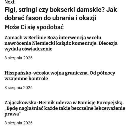
w
Next:
Figi, stringi czy bokserki damskie? Jak
i
dobrać fason do ubrania i okazji
g
Może Ci się spodobać
a
Zamach w Berlinie Bożą interwencją w celu
nawrócenia Niemiecki ksiądz komentuje. Diecezja
c
wydała oświadczenie
j
8 sierpnia 2026
a
Hiszpańsko-włoska wojna graniczna. Od północy
wzajemne kontrole
w
8 sierpnia 2026
p
i
Zajączkowska-Hernik uderza w Komisję Europejską.
„Będę nagłaśniać każde takie bezczelne lekceważenie
s
prawa”
8 sierpnia 2026
u