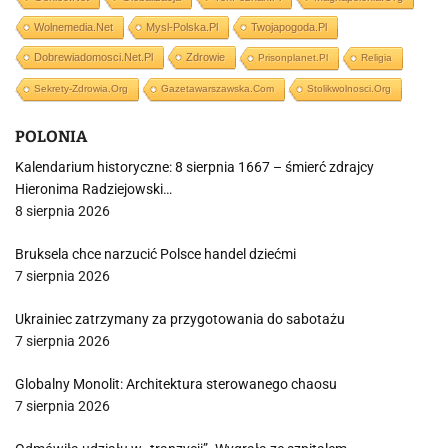
Wolnemedia.net
Mysl-Polska.pl
Twojapogoda.pl
Dobrewiadomosci.net.pl
Zdrowie
Prisonplanet.pl
Religia
Sekrety-Zdrowia.org
Gazetawarszawska.com
Stolikwolnosci.org
POLONIA
Kalendarium historyczne: 8 sierpnia 1667 – śmierć zdrajcy
Hieronima Radziejowski…
8 sierpnia 2026
Bruksela chce narzucić Polsce handel dziećmi
7 sierpnia 2026
Ukrainiec zatrzymany za przygotowania do sabotażu
7 sierpnia 2026
Globalny Monolit: Architektura sterowanego chaosu
7 sierpnia 2026