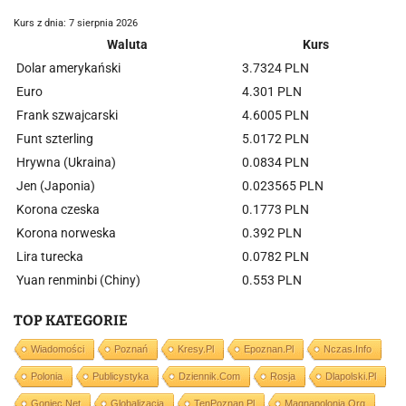
Kurs z dnia: 7 sierpnia 2026
Waluta
Kurs
Dolar amerykański
3.7324 PLN
Euro
4.301 PLN
Frank szwajcarski
4.6005 PLN
Funt szterling
5.0172 PLN
Hrywna (Ukraina)
0.0834 PLN
Jen (Japonia)
0.023565 PLN
Korona czeska
0.1773 PLN
Korona norweska
0.392 PLN
Lira turecka
0.0782 PLN
Yuan renminbi (Chiny)
0.553 PLN
TOP KATEGORIE
Wiadomości
Poznań
Kresy.pl
Epoznan.pl
Nczas.info
Polonia
Publicystyka
Dziennik.com
Rosja
Dlapolski.pl
Goniec.net
Globalizacja
TenPoznan.pl
Magnapolonia.org