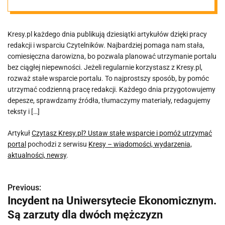
utrzymać
Kresy.pl każdego dnia publikują dziesiątki artykułów dzięki pracy
portal
redakcji i wsparciu Czytelników. Najbardziej pomaga nam stała,
comiesięczna darowizna, bo pozwala planować utrzymanie portalu
bez ciągłej niepewności. Jeżeli regularnie korzystasz z Kresy.pl,
rozważ stałe wsparcie portalu. To najprostszy sposób, by pomóc
utrzymać codzienną pracę redakcji. Każdego dnia przygotowujemy
depesze, sprawdzamy źródła, tłumaczymy materiały, redagujemy
teksty i […]
Artykuł
Czytasz Kresy.pl? Ustaw stałe wsparcie i pomóż utrzymać
portal
pochodzi z serwisu
Kresy – wiadomości, wydarzenia,
aktualności, newsy
.
Previous:
N
Incydent na Uniwersytecie Ekonomicznym.
a
Są zarzuty dla dwóch mężczyzn