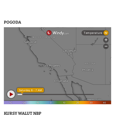
POGODA
KURSY WALUT NBP