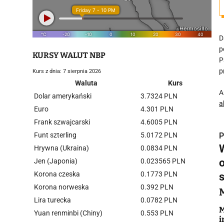
D
p
KURSY WALUT NBP
P
p
Kurs z dnia: 7 sierpnia 2026
Waluta
Kurs
A
Dolar amerykański
3.7324 PLN
a
Euro
4.301 PLN
Frank szwajcarski
4.6005 PLN
Funt szterling
5.0172 PLN
P
Hrywna (Ukraina)
0.0834 PLN
Jen (Japonia)
0.023565 PLN
Korona czeska
0.1773 PLN
Korona norweska
0.392 PLN
i
Lira turecka
0.0782 PLN
M
Yuan renminbi (Chiny)
0.553 PLN
i