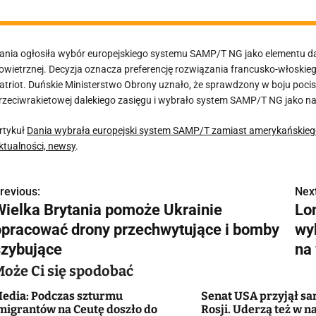
ania ogłosiła wybór europejskiego systemu SAMP/T NG jako elementu da
owietrznej. Decyzja oznacza preferencję rozwiązania francusko-włosk
atriot. Duńskie Ministerstwo Obrony uznało, że sprawdzony w boju poci
rzeciwrakietowej dalekiego zasięgu i wybrało system SAMP/T NG jako na
rtykuł
Dania wybrała europejski system SAMP/T zamiast amerykańskieg
ktualności, newsy
.
revious:
Next
N
Wielka Brytania pomoże Ukrainie
Lon
a
opracować drony przechwytujące i bomby
wy
w
szybujące
na
Może Ci się spodobać
edia: Podczas szturmu
Senat USA przyjął sa
g
migrantów na Ceutę doszło do
Rosji. Uderzą też w 