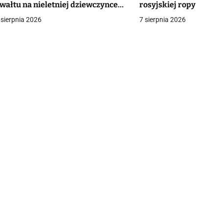
wałtu na nieletniej dziewczynce.
rosyjskiej ropy
a
olicja wszczęła śledztwo
 sierpnia 2026
7 sierpnia 2026
c
a
w
p
s
u