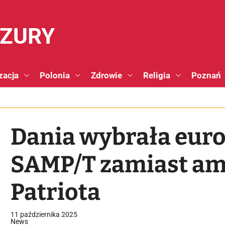
NZURY
zacja
Polonia
Zdrowie
Religia
Poznań
Dania wybrała euro
SAMP/T zamiast am
Patriota
11 października 2025
News