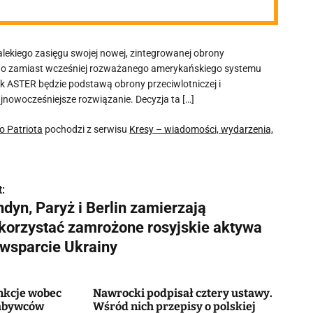
lekiego zasięgu swojej nowej, zintegrowanej obrony
iego zamiast wcześniej rozważanego amerykańskiego systemu
sk ASTER będzie podstawą obrony przeciwlotniczej i
jnowocześniejsze rozwiązanie. Decyzja ta […]
o Patriota
pochodzi z serwisu
Kresy – wiadomości, wydarzenia,
:
dyn, Paryż i Berlin zamierzają
korzystać zamrożone rosyjskie aktywa
 wsparcie Ukrainy
nkcje wobec
Nawrocki podpisał cztery ustawy.
nabywców
Wśród nich przepisy o polskiej