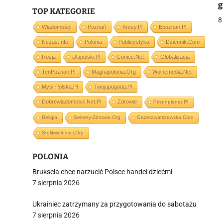
g
TOP KATEGORIE
P
8
Wiadomości
Poznań
Kresy.pl
Epoznan.pl
Nczas.info
Polonia
Publicystyka
Dziennik.com
j
Rosja
Dlapolski.pl
Goniec.net
Globalizacja
TenPoznan.pl
Magnapolonia.org
Wolnemedia.net
Mysl-Polska.pl
Twojapogoda.pl
Dobrewiadomosci.net.pl
Zdrowie
Prisonplanet.pl
Religia
Sekrety-Zdrowia.org
Gazetawarszawska.com
i
Stolikwolnosci.org
POLONIA
Bruksela chce narzucić Polsce handel dziećmi
7 sierpnia 2026
Ukrainiec zatrzymany za przygotowania do sabotażu
7 sierpnia 2026