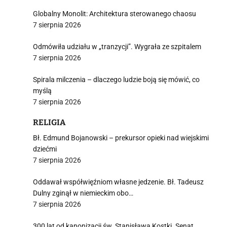
Globalny Monolit: Architektura sterowanego chaosu
7 sierpnia 2026
Odmówiła udziału w „tranzycji”. Wygrała ze szpitalem
7 sierpnia 2026
Spirala milczenia – dlaczego ludzie boją się mówić, co
myślą
7 sierpnia 2026
RELIGIA
Bł. Edmund Bojanowski – prekursor opieki nad wiejskimi
dziećmi
7 sierpnia 2026
Oddawał współwięźniom własne jedzenie. Bł. Tadeusz
Dulny zginął w niemieckim obo…
7 sierpnia 2026
300 lat od kanonizacji św. Stanisława Kostki. Senat