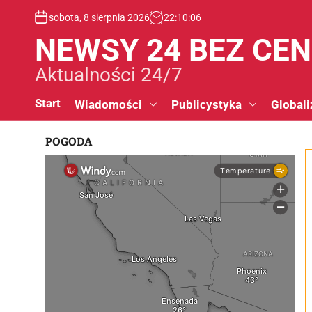
S
sobota, 8 sierpnia 2026
22
:
10
:
07
k
i
NEWSY 24 BEZ CE
p
t
Aktualności 24/7
o
c
Start
Wiadomości
Publicystyka
Globali
o
n
POGODA
t
e
n
t