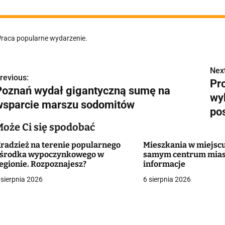
raca popularne wydarzenie.
Next
N
revious:
Pr
Poznań wydał gigantyczną sumę na
a
wy
wsparcie marszu sodomitów
w
po
Może Ci się spodobać
radzież na terenie popularnego
Mieszkania w miejscu
g
środka wypoczynkowego w
samym centrum mias
egionie. Rozpoznajesz?
informacje
a
 sierpnia 2026
6 sierpnia 2026
c