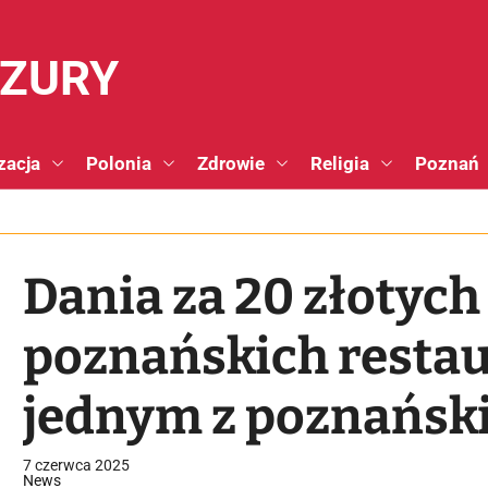
NZURY
zacja
Polonia
Zdrowie
Religia
Poznań
Dania za 20 złotych
poznańskich restaur
jednym z poznańsk
7 czerwca 2025
News