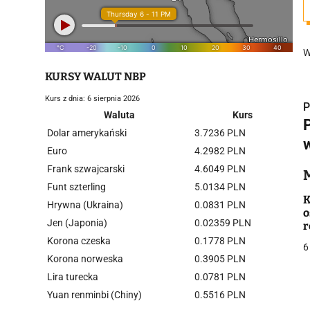
W
KURSY WALUT NBP
Kurs z dnia: 6 sierpnia 2026
P
Waluta
Kurs
Dolar amerykański
3.7236 PLN
Euro
4.2982 PLN
Frank szwajcarski
4.6049 PLN
i
Funt szterling
5.0134 PLN
K
Hrywna (Ukraina)
0.0831 PLN
o
Jen (Japonia)
0.02359 PLN
r
Korona czeska
0.1778 PLN
6
Korona norweska
0.3905 PLN
Lira turecka
0.0781 PLN
j
Yuan renminbi (Chiny)
0.5516 PLN