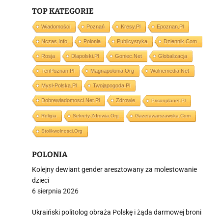
TOP KATEGORIE
Wiadomości
Poznań
Kresy.pl
Epoznan.pl
Nczas.info
Polonia
Publicystyka
Dziennik.com
i
Rosja
Dlapolski.pl
Goniec.net
Globalizacja
TenPoznan.pl
Magnapolonia.org
Wolnemedia.net
Mysl-Polska.pl
Twojapogoda.pl
Dobrewiadomosci.net.pl
Zdrowie
Prisonplanet.pl
Religia
Sekrety-Zdrowia.org
Gazetawarszawska.com
Stolikwolnosci.org
POLONIA
Kolejny dewiant gender aresztowany za molestowanie
dzieci
6 sierpnia 2026
Ukraiński politolog obraża Polskę i żąda darmowej broni