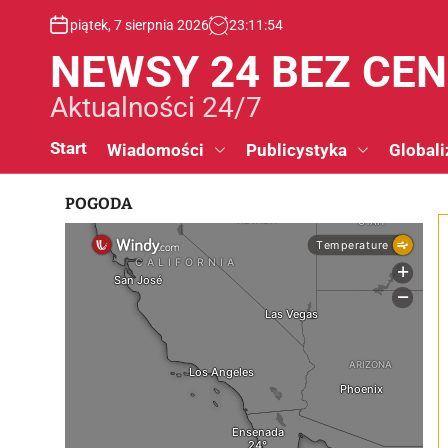
S
piątek, 7 sierpnia 2026
23
:
11
:
55
k
i
NEWSY 24 BEZ CE
p
t
Aktualności 24/7
o
c
Start
Wiadomości
Publicystyka
Globali
o
n
POGODA
t
e
n
t