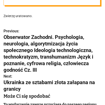
pomoc ruszyli
Zwierzę uratowano.
strażnicy
miejscy i
Previous:
N
Obserwator Zachodni. Psychologia,
a
neurologia, algorytmizacja życia
myśliwi
w
społecznego Ideologia technologiczna,
technokratyzm, transhumanizm Język i
i
poznanie, cyfrowa religia, człowiecza
g
godność Cz. III
a
Next:
Ukrainka ze sztabami złota załapana na
c
granicy
j
Może Ci się spodobać
a
To wydarzenie zawsze przyciąga do naszego regionu