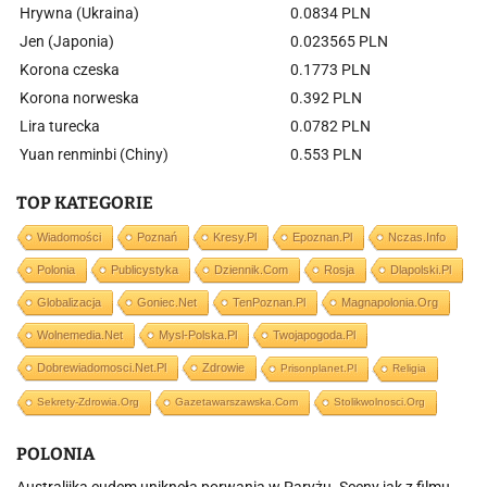
Hrywna (Ukraina)
0.0834 PLN
Jen (Japonia)
0.023565 PLN
Korona czeska
0.1773 PLN
Korona norweska
0.392 PLN
Lira turecka
0.0782 PLN
Yuan renminbi (Chiny)
0.553 PLN
TOP KATEGORIE
Wiadomości
Poznań
Kresy.pl
Epoznan.pl
Nczas.info
Polonia
Publicystyka
Dziennik.com
Rosja
Dlapolski.pl
Globalizacja
Goniec.net
TenPoznan.pl
Magnapolonia.org
Wolnemedia.net
Mysl-Polska.pl
Twojapogoda.pl
Dobrewiadomosci.net.pl
Zdrowie
Prisonplanet.pl
Religia
Sekrety-Zdrowia.org
Gazetawarszawska.com
Stolikwolnosci.org
POLONIA