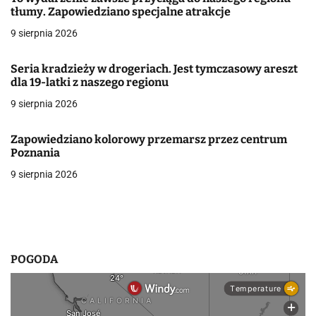
tłumy. Zapowiedziano specjalne atrakcje
w
9 sierpnia 2026
p
Seria kradzieży w drogeriach. Jest tymczasowy areszt
i
dla 19-latki z naszego regionu
s
9 sierpnia 2026
u
Zapowiedziano kolorowy przemarsz przez centrum
Poznania
9 sierpnia 2026
POGODA