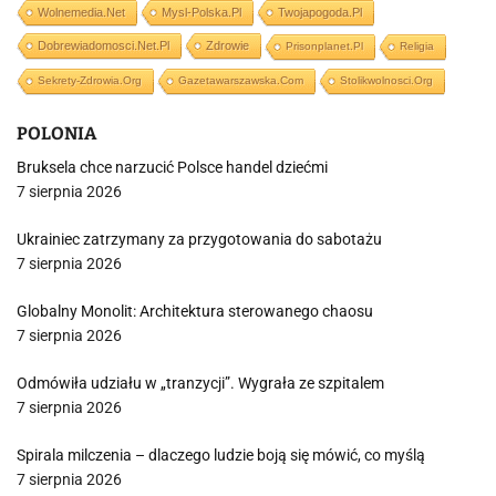
Wolnemedia.net
Mysl-Polska.pl
Twojapogoda.pl
Dobrewiadomosci.net.pl
Zdrowie
Prisonplanet.pl
Religia
Sekrety-Zdrowia.org
Gazetawarszawska.com
Stolikwolnosci.org
POLONIA
Bruksela chce narzucić Polsce handel dziećmi
7 sierpnia 2026
Ukrainiec zatrzymany za przygotowania do sabotażu
7 sierpnia 2026
Globalny Monolit: Architektura sterowanego chaosu
7 sierpnia 2026
Odmówiła udziału w „tranzycji”. Wygrała ze szpitalem
7 sierpnia 2026
Spirala milczenia – dlaczego ludzie boją się mówić, co myślą
7 sierpnia 2026