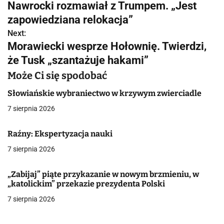
Nawrocki rozmawiał z Trumpem. „Jest
a
zapowiedziana relokacja”
w
Next:
Morawiecki wesprze Hołownię. Twierdzi,
i
że Tusk „szantażuje hakami”
g
Może Ci się spodobać
a
Słowiańskie wybraniectwo w krzywym zwierciadle
c
7 sierpnia 2026
j
Raźny: Ekspertyzacja nauki
a
7 sierpnia 2026
w
„Zabijaj” piąte przykazanie w nowym brzmieniu, w
p
„katolickim” przekazie prezydenta Polski
7 sierpnia 2026
i
s