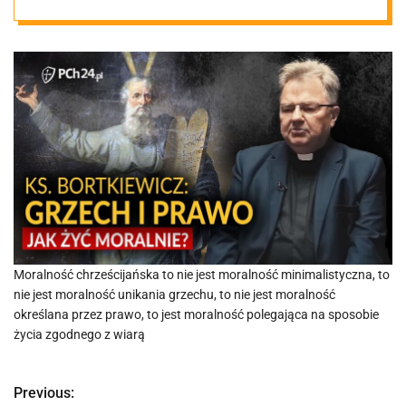
społecznego
Moralność chrześcijańska to nie jest moralność minimalistyczna, to
nie jest moralność unikania grzechu, to nie jest moralność
określana przez prawo, to jest moralność polegająca na sposobie
życia zgodnego z wiarą
Previous:
N