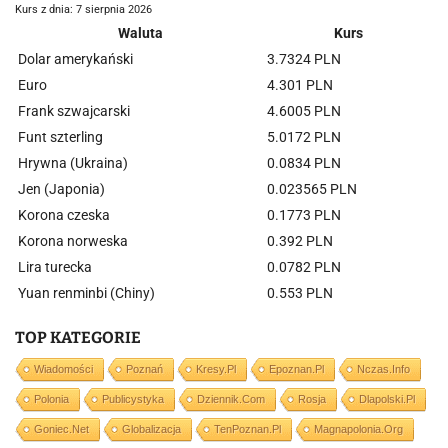
Kurs z dnia: 7 sierpnia 2026
Waluta
Kurs
Dolar amerykański
3.7324 PLN
Euro
4.301 PLN
Frank szwajcarski
4.6005 PLN
Funt szterling
5.0172 PLN
Hrywna (Ukraina)
0.0834 PLN
Jen (Japonia)
0.023565 PLN
Korona czeska
0.1773 PLN
Korona norweska
0.392 PLN
Lira turecka
0.0782 PLN
Yuan renminbi (Chiny)
0.553 PLN
TOP KATEGORIE
Wiadomości
Poznań
Kresy.pl
Epoznan.pl
Nczas.info
Polonia
Publicystyka
Dziennik.com
Rosja
Dlapolski.pl
Goniec.net
Globalizacja
TenPoznan.pl
Magnapolonia.org