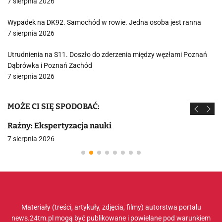
7 sierpnia 2026
Wypadek na DK92. Samochód w rowie. Jedna osoba jest ranna
7 sierpnia 2026
Utrudnienia na S11. Doszło do zderzenia między węzłami Poznań
Dąbrówka i Poznań Zachód
7 sierpnia 2026
MOŻE CI SIĘ SPODOBAĆ:
Raźny: Ekspertyzacja nauki
7 sierpnia 2026
Materiały (treści, artykuły, zdjęcia, filmy) autorstwa portalu
news.24tm.pl mogą być publikowane i powielane pod warunkiem