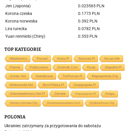
Jen (Japonia)
0.023565 PLN
Korona czeska
0.1773 PLN
Korona norweska
0.392 PLN
Lira turecka
0.0782 PLN
Yuan renminbi (Chiny)
0.553 PLN
TOP KATEGORIE
Wiadomości
Poznań
Kresy.pl
Epoznan.pl
Nczas.info
Polonia
Publicystyka
Dziennik.com
Rosja
Dlapolski.pl
Goniec.net
Globalizacja
TenPoznan.pl
Magnapolonia.org
Wolnemedia.net
Mysl-Polska.pl
Twojapogoda.pl
Dobrewiadomosci.net.pl
Zdrowie
Prisonplanet.pl
Religia
Sekrety-Zdrowia.org
Gazetawarszawska.com
Stolikwolnosci.org
POLONIA
Ukrainiec zatrzymany za przygotowania do sabotażu