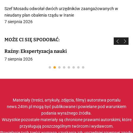
Szef Mosadu odwołał dwóch urzędników zaangażowanych w
nieudany plan obalenia rządu w Iranie
7 sierpnia 2026
MOŻE CI SIĘ SPODOBAĆ:
Raźny: Ekspertyzacja nauki
7 sierpnia 2026
Materiały (treści, artykuły, zdjęcia, filmy) autorstwa portalu
news.24tm.pl mogą być publikowane i powielane pod warunkiem
podania wyraźnego źródła.
Wszystkie pozostałe materiały są chronione prawami autorskimi, które
przysługują poszczególnym twórcom i wydawcom.
Powielanie tych treści wymaga uzyskania ich uprzedniej pisemnej zgody.