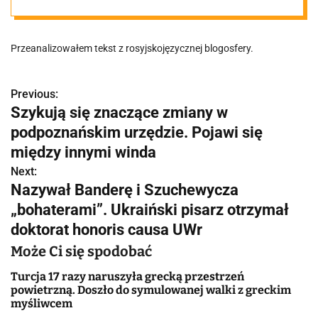
Przeanalizowałem tekst z rosyjskojęzycznej blogosfery.
Previous:
N
Szykują się znaczące zmiany w
a
podpoznańskim urzędzie. Pojawi się
w
między innymi winda
Next:
i
Nazywał Banderę i Szuchewycza
g
„bohaterami”. Ukraiński pisarz otrzymał
doktorat honoris causa UWr
a
Może Ci się spodobać
c
Turcja 17 razy naruszyła grecką przestrzeń
j
powietrzną. Doszło do symulowanej walki z greckim
myśliwcem
a