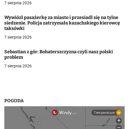
7 sierpnia 2026
w
Wywiózł pasażerkę za miasto i przesiadł się na tylne
p
siedzenie. Policja zatrzymała kazachskiego kierowcę
taksówki
i
7 sierpnia 2026
s
u
Sebastian z gór: Bohaterszczyzna czyli nasz polski
problem
7 sierpnia 2026
POGODA