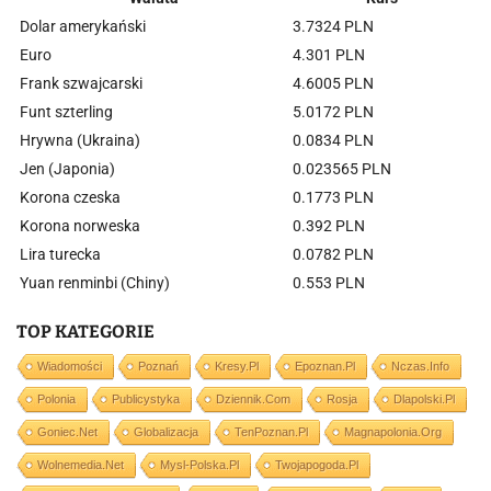
Dolar amerykański
3.7324 PLN
Euro
4.301 PLN
Frank szwajcarski
4.6005 PLN
Funt szterling
5.0172 PLN
Hrywna (Ukraina)
0.0834 PLN
Jen (Japonia)
0.023565 PLN
Korona czeska
0.1773 PLN
Korona norweska
0.392 PLN
Lira turecka
0.0782 PLN
Yuan renminbi (Chiny)
0.553 PLN
TOP KATEGORIE
Wiadomości
Poznań
Kresy.pl
Epoznan.pl
Nczas.info
Polonia
Publicystyka
Dziennik.com
Rosja
Dlapolski.pl
Goniec.net
Globalizacja
TenPoznan.pl
Magnapolonia.org
Wolnemedia.net
Mysl-Polska.pl
Twojapogoda.pl