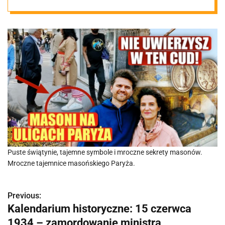
Puste świątynie, tajemne symbole i mroczne sekrety masonów.
Mroczne tajemnice masońskiego Paryża.
Previous:
N
Kalendarium historyczne: 15 czerwca
a
1934 – zamordowanie ministra