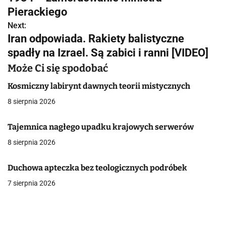
w
Pierackiego
Next:
i
Iran odpowiada. Rakiety balistyczne
g
spadły na Izrael. Są zabici i ranni [VIDEO]
a
Może Ci się spodobać
c
Kosmiczny labirynt dawnych teorii mistycznych
8 sierpnia 2026
j
a
Tajemnica nagłego upadku krajowych serwerów
8 sierpnia 2026
w
p
Duchowa apteczka bez teologicznych podróbek
i
7 sierpnia 2026
s
u