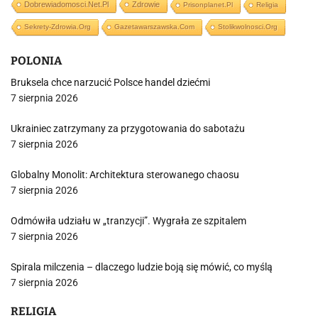
Dobrewiadomosci.net.pl
Zdrowie
Prisonplanet.pl
Religia
Sekrety-Zdrowia.org
Gazetawarszawska.com
Stolikwolnosci.org
POLONIA
Bruksela chce narzucić Polsce handel dziećmi
7 sierpnia 2026
Ukrainiec zatrzymany za przygotowania do sabotażu
7 sierpnia 2026
Globalny Monolit: Architektura sterowanego chaosu
7 sierpnia 2026
Odmówiła udziału w „tranzycji”. Wygrała ze szpitalem
7 sierpnia 2026
Spirala milczenia – dlaczego ludzie boją się mówić, co myślą
7 sierpnia 2026
RELIGIA