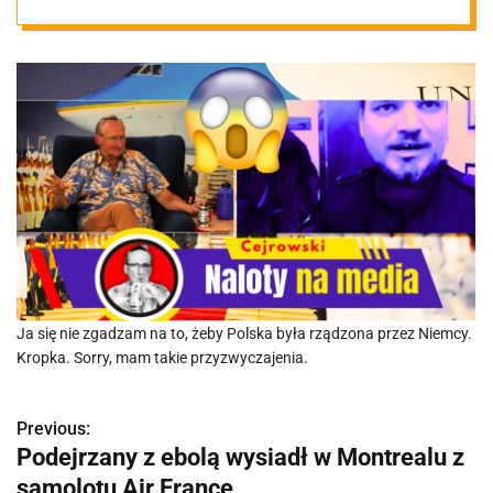
tanie auta
Ja się nie zgadzam na to, żeby Polska była rządzona przez Niemcy.
Kropka. Sorry, mam takie przyzwyczajenia.
Previous:
N
Podejrzany z ebolą wysiadł w Montrealu z
a
samolotu Air France