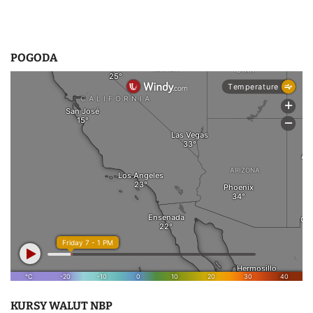
POGODA
KURSY WALUT NBP