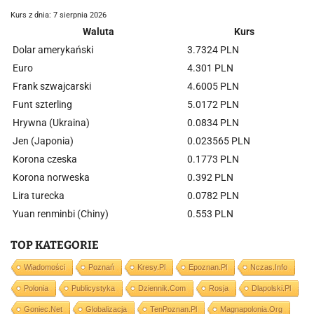
Kurs z dnia: 7 sierpnia 2026
Waluta
Kurs
Dolar amerykański
3.7324 PLN
Euro
4.301 PLN
Frank szwajcarski
4.6005 PLN
Funt szterling
5.0172 PLN
Hrywna (Ukraina)
0.0834 PLN
Jen (Japonia)
0.023565 PLN
Korona czeska
0.1773 PLN
Korona norweska
0.392 PLN
Lira turecka
0.0782 PLN
Yuan renminbi (Chiny)
0.553 PLN
TOP KATEGORIE
Wiadomości
Poznań
Kresy.pl
Epoznan.pl
Nczas.info
Polonia
Publicystyka
Dziennik.com
Rosja
Dlapolski.pl
Goniec.net
Globalizacja
TenPoznan.pl
Magnapolonia.org