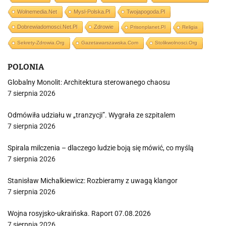
Wolnemedia.net
Mysl-Polska.pl
Twojapogoda.pl
Dobrewiadomosci.net.pl
Zdrowie
Prisonplanet.pl
Religia
Sekrety-Zdrowia.org
Gazetawarszawska.com
Stolikwolnosci.org
POLONIA
Globalny Monolit: Architektura sterowanego chaosu
7 sierpnia 2026
Odmówiła udziału w „tranzycji”. Wygrała ze szpitalem
7 sierpnia 2026
Spirala milczenia – dlaczego ludzie boją się mówić, co myślą
7 sierpnia 2026
Stanisław Michalkiewicz: Rozbieramy z uwagą klangor
7 sierpnia 2026
Wojna rosyjsko-ukraińska. Raport 07.08.2026
7 sierpnia 2026