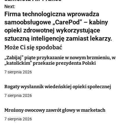
w
Next:
Firma technologiczna wprowadza
i
samoobsługowe „CarePod” – kabiny
g
opieki zdrowotnej wykorzystujące
sztuczną inteligencję zamiast lekarzy.
a
Może Ci się spodobać
c
„Zabijaj” piąte przykazanie w nowym brzmieniu, w
j
„katolickim” przekazie prezydenta Polski
a
7 sierpnia 2026
w
Rogaty wysłannik wiedeńskiej opieki społecznej
p
7 sierpnia 2026
i
Mrożony owocowy zawrót głowy w marketach
s
7 sierpnia 2026
u