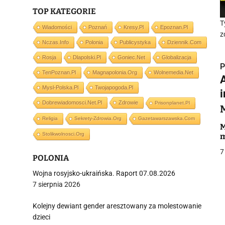
TOP KATEGORIE
T
Wiadomości
Poznań
Kresy.pl
Epoznan.pl
z
Nczas.info
Polonia
Publicystyka
Dziennik.com
Rosja
Dlapolski.pl
Goniec.net
Globalizacja
P
TenPoznan.pl
Magnapolonia.org
Wolnemedia.net
Mysl-Polska.pl
Twojapogoda.pl
Dobrewiadomosci.net.pl
Zdrowie
Prisonplanet.pl
Religia
Sekrety-Zdrowia.org
Gazetawarszawska.com
i
M
Stolikwolnosci.org
m
7
POLONIA
Wojna rosyjsko-ukraińska. Raport 07.08.2026
7 sierpnia 2026
j
Kolejny dewiant gender aresztowany za molestowanie
dzieci