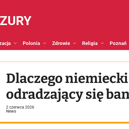
NZURY
zacja
Polonia
Zdrowie
Religia
Poznań
Dlaczego niemiecki 
odradzający się b
2 czerwca 2026
News