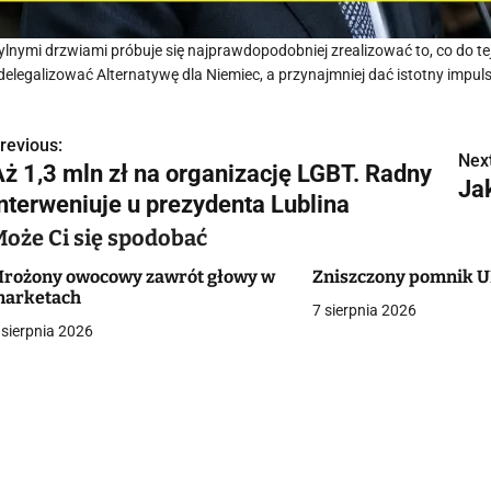
ylnymi drzwiami próbuje się najprawdopodobniej zrealizować to, co do te
delegalizować Alternatywę dla Niemiec, a przynajmniej dać istotny impuls d
revious:
N
Next
Aż 1,3 mln zł na organizację LGBT. Radny
Ja
a
interweniuje u prezydenta Lublina
w
Może Ci się spodobać
rożony owocowy zawrót głowy w
Zniszczony pomnik U
arketach
7 sierpnia 2026
g
 sierpnia 2026
a
c
a