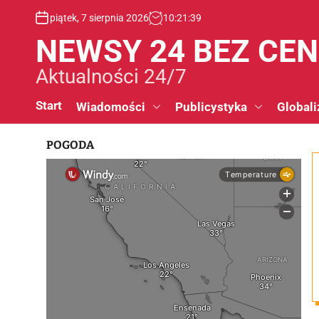
S
piątek, 7 sierpnia 2026
10
:
21
:
40
k
i
NEWSY 24 BEZ CE
p
t
Aktualności 24/7
o
c
Start
Wiadomości
Publicystyka
Globali
o
n
POGODA
t
e
n
t