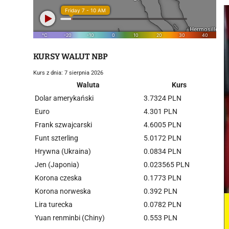
KURSY WALUT NBP
Kurs z dnia: 7 sierpnia 2026
Waluta
Kurs
Dolar amerykański
3.7324 PLN
Euro
4.301 PLN
Frank szwajcarski
4.6005 PLN
Funt szterling
5.0172 PLN
Hrywna (Ukraina)
0.0834 PLN
Jen (Japonia)
0.023565 PLN
Korona czeska
0.1773 PLN
Korona norweska
0.392 PLN
Lira turecka
0.0782 PLN
Yuan renminbi (Chiny)
0.553 PLN