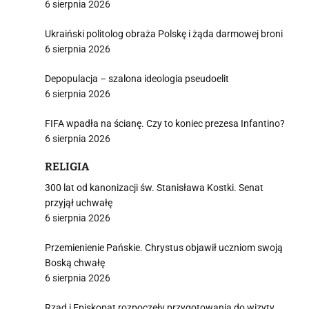
6 sierpnia 2026
Ukraiński politolog obraża Polskę i żąda darmowej broni
6 sierpnia 2026
i
Depopulacja – szalona ideologia pseudoelit
6 sierpnia 2026
FIFA wpadła na ścianę. Czy to koniec prezesa Infantino?
6 sierpnia 2026
RELIGIA
300 lat od kanonizacji św. Stanisława Kostki. Senat
przyjął uchwałę
6 sierpnia 2026
Przemienienie Pańskie. Chrystus objawił uczniom swoją
Boską chwałę
6 sierpnia 2026
Rząd i Episkopat rozpoczęły przygotowania do wizyty