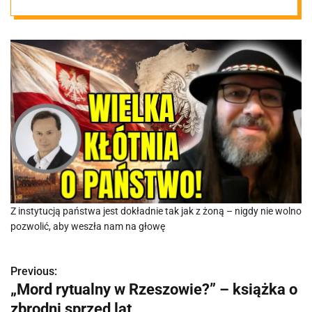
okrada
Z instytucją państwa jest dokładnie tak jak z żoną – nigdy nie wolno
pozwolić, aby weszła nam na głowę
Previous:
N
„Mord rytualny w Rzeszowie?” – książka o
a
zbrodni sprzed lat