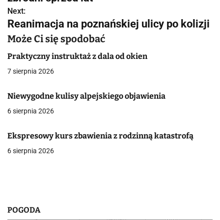
w
Next:
Reanimacja na poznańskiej ulicy po kolizji
i
Może Ci się spodobać
g
Praktyczny instruktaż z dala od okien
a
7 sierpnia 2026
c
Niewygodne kulisy alpejskiego objawienia
j
6 sierpnia 2026
a
Ekspresowy kurs zbawienia z rodzinną katastrofą
w
6 sierpnia 2026
p
i
s
POGODA
u