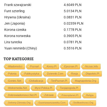
Frank szwajcarski
4.6049 PLN
Funt szterling
5.0134 PLN
Hrywna (Ukraina)
0.0831 PLN
Jen (Japonia)
0.02359 PLN
Korona czeska
0.1778 PLN
Korona norweska
0.3905 PLN
Lira turecka
0.0781 PLN
Yuan renminbi (Chiny)
0.5516 PLN
TOP KATEGORIE
Wiadomości
Poznań
Kresy.pl
Epoznan.pl
Nczas.info
Polonia
Publicystyka
Dziennik.com
Rosja
Dlapolski.pl
Goniec.net
Globalizacja
TenPoznan.pl
Magnapolonia.org
Wolnemedia.net
Mysl-Polska.pl
Twojapogoda.pl
Dobrewiadomosci.net.pl
Zdrowie
Prisonplanet.pl
Religia
Sekrety-Zdrowia.org
Gazetawarszawska.com
Stolikwolnosci.org