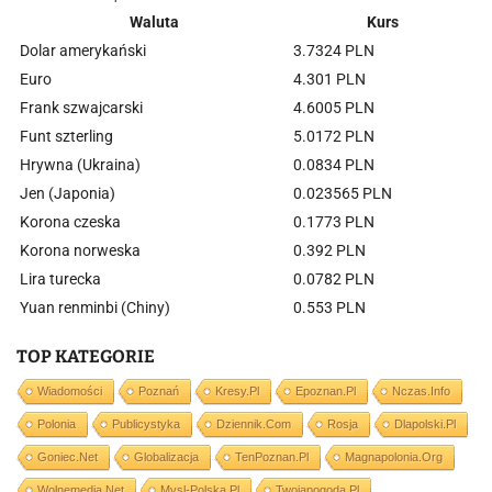
Waluta
Kurs
Dolar amerykański
3.7324 PLN
Euro
4.301 PLN
Frank szwajcarski
4.6005 PLN
Funt szterling
5.0172 PLN
Hrywna (Ukraina)
0.0834 PLN
Jen (Japonia)
0.023565 PLN
Korona czeska
0.1773 PLN
Korona norweska
0.392 PLN
Lira turecka
0.0782 PLN
Yuan renminbi (Chiny)
0.553 PLN
TOP KATEGORIE
Wiadomości
Poznań
Kresy.pl
Epoznan.pl
Nczas.info
Polonia
Publicystyka
Dziennik.com
Rosja
Dlapolski.pl
Goniec.net
Globalizacja
TenPoznan.pl
Magnapolonia.org
Wolnemedia.net
Mysl-Polska.pl
Twojapogoda.pl