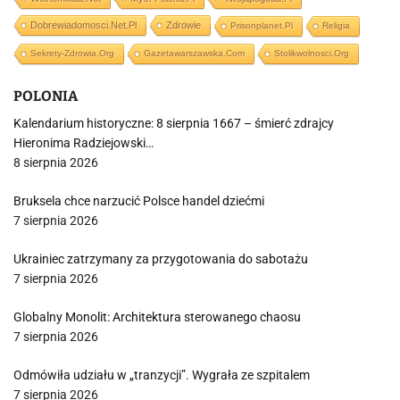
Dobrewiadomosci.net.pl
Zdrowie
Prisonplanet.pl
Religia
Sekrety-Zdrowia.org
Gazetawarszawska.com
Stolikwolnosci.org
POLONIA
Kalendarium historyczne: 8 sierpnia 1667 – śmierć zdrajcy
Hieronima Radziejowski…
8 sierpnia 2026
Bruksela chce narzucić Polsce handel dziećmi
7 sierpnia 2026
Ukrainiec zatrzymany za przygotowania do sabotażu
7 sierpnia 2026
Globalny Monolit: Architektura sterowanego chaosu
7 sierpnia 2026
Odmówiła udziału w „tranzycji”. Wygrała ze szpitalem
7 sierpnia 2026