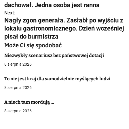
a
dachował. Jedna osoba jest ranna
w
Next:
Nagły zgon generała. Zasłabł po wyjściu z
i
lokalu gastronomicznego. Dzień wcześniej
g
pisał do burmistrza
a
Może Ci się spodobać
c
Niezwykły scenariusz bez państwowej dotacji
8 sierpnia 2026
j
a
To nie jest kraj dla samodzielnie myślących ludzi
8 sierpnia 2026
w
p
A niech tam mordują …
i
8 sierpnia 2026
s