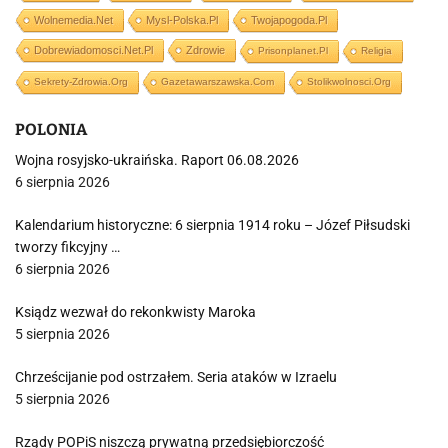
Wolnemedia.net
Mysl-Polska.pl
Twojapogoda.pl
Dobrewiadomosci.net.pl
Zdrowie
Prisonplanet.pl
Religia
Sekrety-Zdrowia.org
Gazetawarszawska.com
Stolikwolnosci.org
POLONIA
Wojna rosyjsko-ukraińska. Raport 06.08.2026
6 sierpnia 2026
Kalendarium historyczne: 6 sierpnia 1914 roku – Józef Piłsudski
tworzy fikcyjny …
6 sierpnia 2026
Ksiądz wezwał do rekonkwisty Maroka
5 sierpnia 2026
Chrześcijanie pod ostrzałem. Seria ataków w Izraelu
5 sierpnia 2026
Rządy POPiS niszczą prywatną przedsiębiorczość