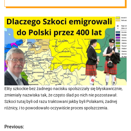
zamiast
zachodu
Europy?
Elity szkockie bez żadnego nacisku spolszczały się błyskawicznie,
zmieniały nazwiska tak, że często ślad po nich nie pozostawał.
Szkoci tutaj byli od razu traktowani jakby byli Polakami, żadnej
różnicy, i to powodowało oczywiście proces spolszczenia.
Previous:
N