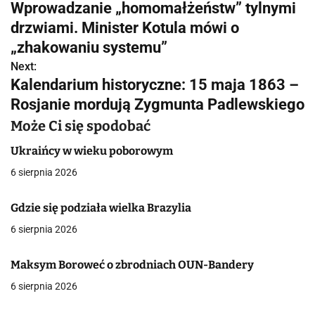
Wprowadzanie „homomałżeństw” tylnymi
a
drzwiami. Minister Kotula mówi o
w
„zhakowaniu systemu”
Next:
i
Kalendarium historyczne: 15 maja 1863 –
g
Rosjanie mordują Zygmunta Padlewskiego
a
Może Ci się spodobać
c
Ukraińcy w wieku poborowym
6 sierpnia 2026
j
a
Gdzie się podziała wielka Brazylia
6 sierpnia 2026
w
p
Maksym Boroweć o zbrodniach OUN-Bandery
i
6 sierpnia 2026
s