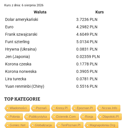
Kurs z dnia: 6 sierpnia 2026
Waluta
Kurs
Dolar amerykański
3.7236 PLN
Euro
4.2982 PLN
Frank szwajcarski
4.6049 PLN
Funt szterling
5.0134 PLN
Hrywna (Ukraina)
0.0831 PLN
Jen (Japonia)
0.02359 PLN
Korona czeska
0.1778 PLN
Korona norweska
0.3905 PLN
Lira turecka
0.0781 PLN
Yuan renminbi (Chiny)
0.5516 PLN
TOP KATEGORIE
Wiadomości
Poznań
Kresy.pl
Epoznan.pl
Nczas.info
Polonia
Publicystyka
Dziennik.com
Rosja
Dlapolski.pl
Goniec.net
Globalizacja
TenPoznan.pl
Magnapolonia.org