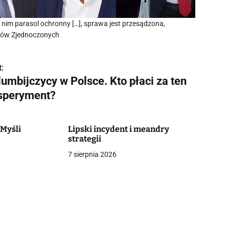
d nim parasol ochronny […], sprawa jest przesądzona,
tanów Zjednoczonych
:
umbijczycy w Polsce. Kto płaci za ten
speryment?
 Myśli
Lipski incydent i meandry
strategii
7 sierpnia 2026