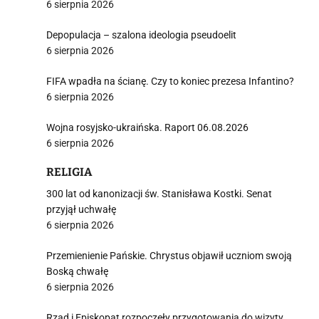
6 sierpnia 2026
Depopulacja – szalona ideologia pseudoelit
6 sierpnia 2026
i
FIFA wpadła na ścianę. Czy to koniec prezesa Infantino?
6 sierpnia 2026
Wojna rosyjsko-ukraińska. Raport 06.08.2026
6 sierpnia 2026
RELIGIA
300 lat od kanonizacji św. Stanisława Kostki. Senat
przyjął uchwałę
6 sierpnia 2026
Przemienienie Pańskie. Chrystus objawił uczniom swoją
Boską chwałę
6 sierpnia 2026
Rząd i Episkopat rozpoczęły przygotowania do wizyty