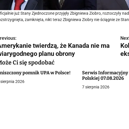
ficjalnie już Stany Zjednoczone przyjęły Zbigniewa Ziobro, roztoczyły na
ozstrzygnięta, zamknięta, nikt teraz Zbigniewa Ziobry nie ściągnie ze S
revious:
Next
N
Amerykanie twierdzą, że Kanada nie ma
Kol
a
wiarygodnego planu obrony
ek
w
Może Ci się spodobać
niszczony pomnik UPA w Polsce!
Serwis Informacyjny
Polskiej 07.08.2026
 sierpnia 2026
g
7 sierpnia 2026
a
c
a