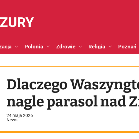
NZURY
zacja
Polonia
Zdrowie
Religia
Poznań
Dlaczego Waszyngt
nagle parasol nad Z
24 maja 2026
News