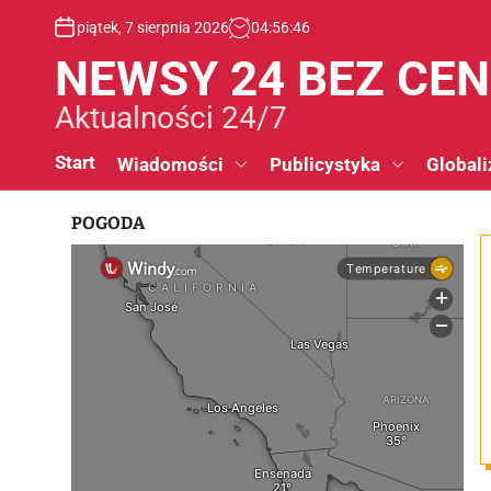
S
piątek, 7 sierpnia 2026
04
:
56
:
47
k
i
NEWSY 24 BEZ CE
p
t
Aktualności 24/7
o
c
Start
Wiadomości
Publicystyka
Globali
o
n
POGODA
t
e
n
t