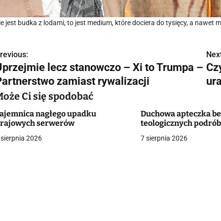
ie jest budka z lodami, to jest medium, które dociera do tysięcy, a nawet 
revious:
Next
N
Uprzejmie lecz stanowczo – Xi to Trumpa –
Cz
a
Partnerstwo zamiast rywalizacji
ur
w
Może Ci się spodobać
ajemnica nagłego upadku
Duchowa apteczka be
rajowych serwerów
teologicznych podró
g
 sierpnia 2026
7 sierpnia 2026
a
c
a