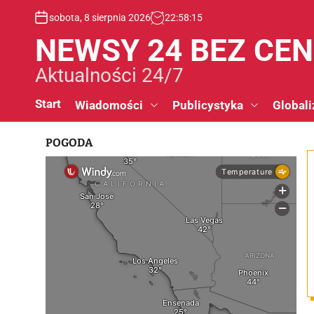
S
sobota, 8 sierpnia 2026
22
:
58
:
16
k
i
NEWSY 24 BEZ CE
p
t
Aktualności 24/7
o
c
Start
Wiadomości
Publicystyka
Globali
o
n
POGODA
t
e
n
t