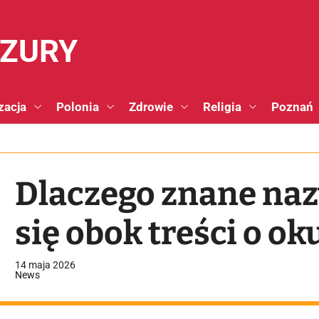
NZURY
zacja
Polonia
Zdrowie
Religia
Poznań
Dlaczego znane naz
się obok treści o o
14 maja 2026
News