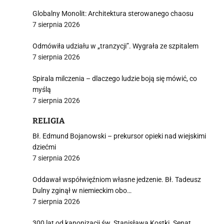
Globalny Monolit: Architektura sterowanego chaosu
7 sierpnia 2026
i
Odmówiła udziału w „tranzycji”. Wygrała ze szpitalem
7 sierpnia 2026
Spirala milczenia – dlaczego ludzie boją się mówić, co
myślą
7 sierpnia 2026
RELIGIA
Bł. Edmund Bojanowski – prekursor opieki nad wiejskimi
dziećmi
7 sierpnia 2026
Oddawał współwięźniom własne jedzenie. Bł. Tadeusz
Dulny zginął w niemieckim obo…
7 sierpnia 2026
300 lat od kanonizacji św. Stanisława Kostki. Senat