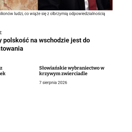
milionów ludzi, co wiąże się z olbrzymią odpowiedzialnością
:
y polskość na wschodzie jest do
atowania
z
Słowiańskie wybraniectwo w
bek
krzywym zwierciadle
7 sierpnia 2026