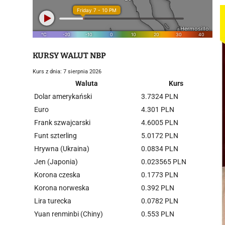
KURSY WALUT NBP
Kurs z dnia: 7 sierpnia 2026
Waluta
Kurs
Dolar amerykański
3.7324 PLN
Euro
4.301 PLN
Frank szwajcarski
4.6005 PLN
Funt szterling
5.0172 PLN
Hrywna (Ukraina)
0.0834 PLN
Jen (Japonia)
0.023565 PLN
Korona czeska
0.1773 PLN
Korona norweska
0.392 PLN
Lira turecka
0.0782 PLN
Yuan renminbi (Chiny)
0.553 PLN