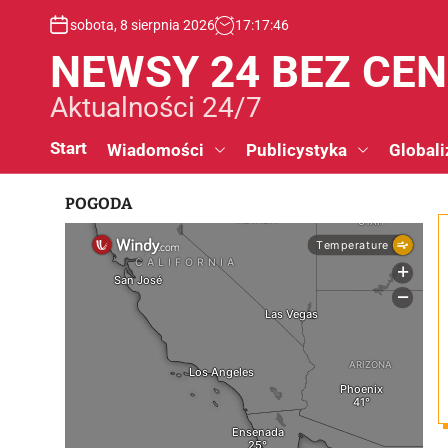
S
sobota, 8 sierpnia 2026
17
:
17
:
47
k
i
NEWSY 24 BEZ CE
p
t
Aktualności 24/7
o
c
Start
Wiadomości
Publicystyka
Globali
o
n
POGODA
t
e
n
t