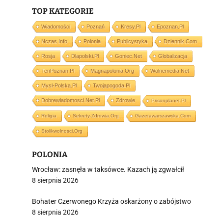
TOP KATEGORIE
i
Wiadomości
Poznań
Kresy.pl
Epoznan.pl
Nczas.info
Polonia
Publicystyka
Dziennik.com
Rosja
Dlapolski.pl
Goniec.net
Globalizacja
TenPoznan.pl
Magnapolonia.org
Wolnemedia.net
Mysl-Polska.pl
Twojapogoda.pl
Dobrewiadomosci.net.pl
Zdrowie
Prisonplanet.pl
Religia
Sekrety-Zdrowia.org
Gazetawarszawska.com
Stolikwolnosci.org
POLONIA
Wrocław: zasnęła w taksówce. Kazach ją zgwałcił
8 sierpnia 2026
Bohater Czerwonego Krzyża oskarżony o zabójstwo
8 sierpnia 2026