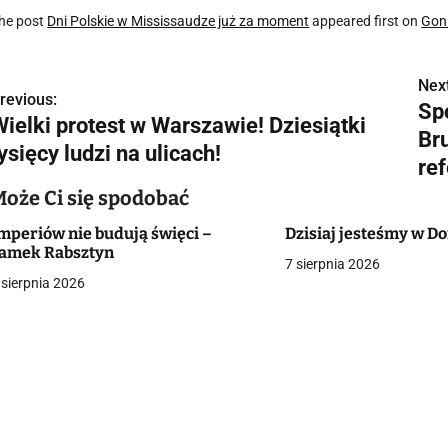
he post
Dni Polskie w Mississaudze już za moment
appeared first on
Gon
Next
N
revious:
Spó
Wielki protest w Warszawie! Dziesiątki
a
Br
ysięcy ludzi na ulicach!
w
re
Może Ci się spodobać
mperiów nie budują święci –
Dzisiaj jesteśmy w 
g
amek Rabsztyn
7 sierpnia 2026
a
 sierpnia 2026
c
a
w