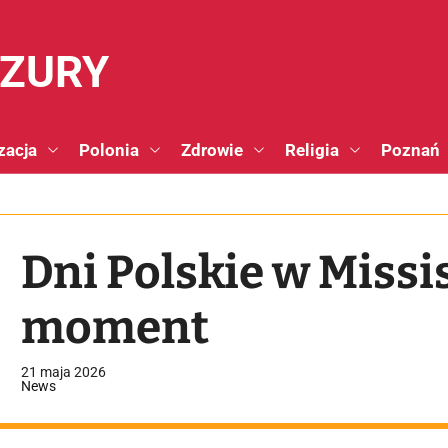
NZURY
zacja
Polonia
Zdrowie
Religia
Poznań
Dni Polskie w Missi
moment
21 maja 2026
News