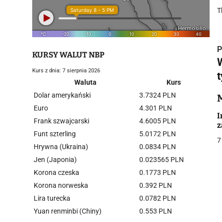
T
P
KURSY WALUT NBP
Kurs z dnia: 7 sierpnia 2026
t
Waluta
Kurs
Dolar amerykański
3.7324 PLN
i
Euro
4.301 PLN
I
Frank szwajcarski
4.6005 PLN
z
Funt szterling
5.0172 PLN
7
Hrywna (Ukraina)
0.0834 PLN
Jen (Japonia)
0.023565 PLN
Korona czeska
0.1773 PLN
j
Korona norweska
0.392 PLN
Lira turecka
0.0782 PLN
Yuan renminbi (Chiny)
0.553 PLN