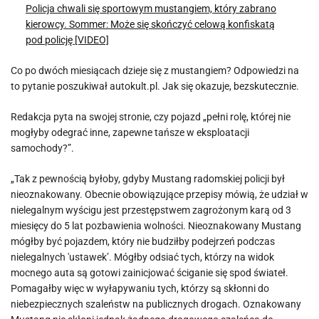
Policja chwali się sportowym mustangiem, który zabrano
kierowcy. Sommer: Może się skończyć celową konfiskatą
pod policję [VIDEO]
Co po dwóch miesiącach dzieje się z mustangiem? Odpowiedzi na
to pytanie poszukiwał autokult.pl. Jak się okazuje, bezskutecznie.
Redakcja pyta na swojej stronie, czy pojazd „pełni rolę, której nie
mogłyby odegrać inne, zapewne tańsze w eksploatacji
samochody?”.
„Tak z pewnością byłoby, gdyby Mustang radomskiej policji był
nieoznakowany. Obecnie obowiązujące przepisy mówią, że udział w
nielegalnym wyścigu jest przestępstwem zagrożonym karą od 3
miesięcy do 5 lat pozbawienia wolności. Nieoznakowany Mustang
mógłby być pojazdem, który nie budziłby podejrzeń podczas
nielegalnych 'ustawek’. Mógłby odsiać tych, którzy na widok
mocnego auta są gotowi zainicjować ściganie się spod świateł.
Pomagałby więc w wyłapywaniu tych, którzy są skłonni do
niebezpiecznych szaleństw na publicznych drogach. Oznakowany