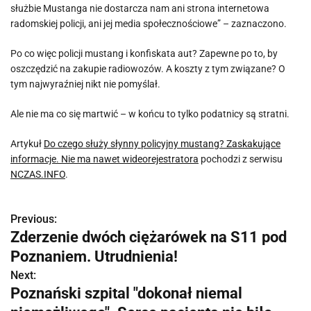
służbie Mustanga nie dostarcza nam ani strona internetowa
radomskiej policji, ani jej media społecznościowe” – zaznaczono.
Po co więc policji mustang i konfiskata aut? Zapewne po to, by
oszczędzić na zakupie radiowozów. A koszty z tym związane? O
tym najwyraźniej nikt nie pomyślał.
Ale nie ma co się martwić – w końcu to tylko podatnicy są stratni.
Artykuł
Do czego służy słynny policyjny mustang? Zaskakujące
informacje. Nie ma nawet wideorejestratora
pochodzi z serwisu
NCZAS.INFO
.
Previous:
N
Zderzenie dwóch ciężarówek na S11 pod
a
Poznaniem. Utrudnienia!
w
Next:
Poznański szpital "dokonał niemal
i