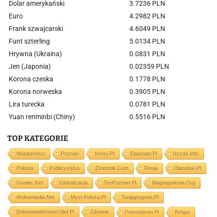
Dolar amerykański
3.7236 PLN
Euro
4.2982 PLN
Frank szwajcarski
4.6049 PLN
Funt szterling
5.0134 PLN
Hrywna (Ukraina)
0.0831 PLN
Jen (Japonia)
0.02359 PLN
Korona czeska
0.1778 PLN
Korona norweska
0.3905 PLN
Lira turecka
0.0781 PLN
Yuan renminbi (Chiny)
0.5516 PLN
TOP KATEGORIE
Wiadomości
Poznań
Kresy.pl
Epoznan.pl
Nczas.info
Polonia
Publicystyka
Dziennik.com
Rosja
Dlapolski.pl
Goniec.net
Globalizacja
TenPoznan.pl
Magnapolonia.org
Wolnemedia.net
Mysl-Polska.pl
Twojapogoda.pl
Dobrewiadomosci.net.pl
Zdrowie
Prisonplanet.pl
Religia