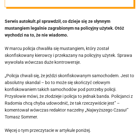
Zaskakujące
Serwis autokult.pl sprawdził, co dzieje się ze słynnym
informacje. Nie
mustangiem legalnie zagrabionym na policyjny użytek. Otóż
wychodzi na to, że nie wiadomo.
ma nawet
W marcu policja chwaliła się mustangiem, który został
skonfiskowany kierowcy i przekazany na policyjny użytek. Sprawa
wideorejestrato
wywołała wówczas duże kontrowersje.
ra
„Policja chwali się, że jeździ skonfiskowanym samochodem. Jest to
absolutny skandal – bo to może się skończyć celowym
konfiskowaniem takich samochodów pod potrzeby policji.
Przysłowie mówi, że złodzieje i policja to jednak banda. Policjanci z
Radomia chcą chyba udowodnić, że tak rzeczywiście jest” –
komentował wówczas redaktor naczelny „Najwyższego Czasu!”
Tomasz Sommer.
Więcej o tym przeczytacie w artykule poniżej.