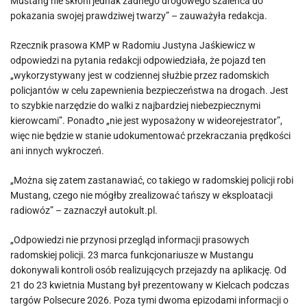
Mustang nie skłoni jednak żadnego drogowego szaleńca do
pokazania swojej prawdziwej twarzy” – zauważyła redakcja.
Rzecznik prasowa KMP w Radomiu Justyna Jaśkiewicz w
odpowiedzi na pytania redakcji odpowiedziała, że pojazd ten
„wykorzystywany jest w codziennej służbie przez radomskich
policjantów w celu zapewnienia bezpieczeństwa na drogach. Jest
to szybkie narzędzie do walki z najbardziej niebezpiecznymi
kierowcami”. Ponadto „nie jest wyposażony w wideorejestrator”,
więc nie będzie w stanie udokumentować przekraczania prędkości
ani innych wykroczeń.
„Można się zatem zastanawiać, co takiego w radomskiej policji robi
Mustang, czego nie mógłby zrealizować tańszy w eksploatacji
radiowóz” – zaznaczył autokult.pl.
„Odpowiedzi nie przynosi przegląd informacji prasowych
radomskiej policji. 23 marca funkcjonariusze w Mustangu
dokonywali kontroli osób realizujących przejazdy na aplikację. Od
21 do 23 kwietnia Mustang był prezentowany w Kielcach podczas
targów Polsecure 2026. Poza tymi dwoma epizodami informacji o