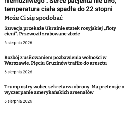
niemożliwego". Serce pacjenta nie biło,
g
temperatura ciała spadła do 22 stopni
a
Może Ci się spodobać
c
Szwecja przekaże Ukrainie statek rosyjskiej „floty
cieni”. Przewoził zrabowane zboże
j
6 sierpnia 2026
a
Rozbój z usiłowaniem pozbawienia wolności w
w
Warszawie. Pięciu Gruzinów trafiło do aresztu
6 sierpnia 2026
p
i
Trump ostry wobec sekretarza obrony. Ma pretensje o
wyczerpanie amerykańskich arsenałów
s
6 sierpnia 2026
u