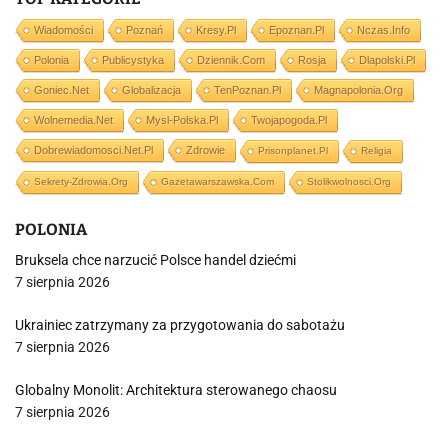
Wiadomości
Poznań
Kresy.pl
Epoznan.pl
Nczas.info
Polonia
Publicystyka
Dziennik.com
Rosja
Dlapolski.pl
Goniec.net
Globalizacja
TenPoznan.pl
Magnapolonia.org
Wolnemedia.net
Mysl-Polska.pl
Twojapogoda.pl
Dobrewiadomosci.net.pl
Zdrowie
Prisonplanet.pl
Religia
Sekrety-Zdrowia.org
Gazetawarszawska.com
Stolikwolnosci.org
POLONIA
Bruksela chce narzucić Polsce handel dziećmi
7 sierpnia 2026
Ukrainiec zatrzymany za przygotowania do sabotażu
7 sierpnia 2026
Globalny Monolit: Architektura sterowanego chaosu
7 sierpnia 2026