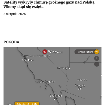
s
Satelity wykryły chmurę groźnego gazu nad Polską.
Wiemy skąd się wzięła
u
8 sierpnia 2026
POGODA