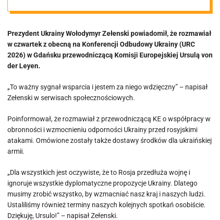
ważny sygnał
Prezydent Ukrainy Wołodymyr Zełenski powiadomił, że rozmawiał
wsparcia”
w czwartek z obecną na Konferencji Odbudowy Ukrainy (URC
2026) w Gdańsku przewodniczącą Komisji Europejskiej Ursulą von
der Leyen.
„To ważny sygnał wsparcia i jestem za niego wdzięczny” – napisał
Zełenski w serwisach społecznościowych.
Poinformował, że rozmawiał z przewodniczącą KE o współpracy w
obronności i wzmocnieniu odporności Ukrainy przed rosyjskimi
atakami. Omówione zostały także dostawy środków dla ukraińskiej
armii.
„Dla wszystkich jest oczywiste, że to Rosja przedłuża wojnę i
ignoruje wszystkie dyplomatyczne propozycje Ukrainy. Dlatego
musimy zrobić wszystko, by wzmacniać nasz kraj i naszych ludzi.
Ustaliliśmy również terminy naszych kolejnych spotkań osobiście.
Dziękuję, Ursulo!” – napisał Zełenski.