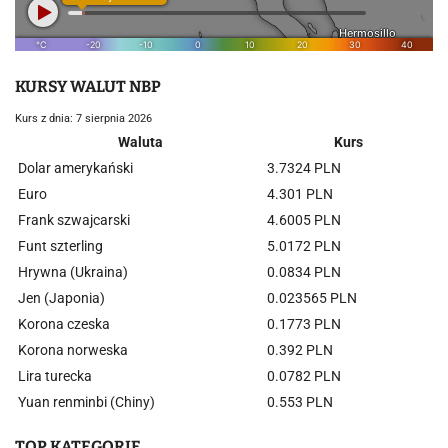
KURSY WALUT NBP
Kurs z dnia: 7 sierpnia 2026
Waluta
Kurs
Dolar amerykański
3.7324 PLN
Euro
4.301 PLN
Frank szwajcarski
4.6005 PLN
Funt szterling
5.0172 PLN
Hrywna (Ukraina)
0.0834 PLN
Jen (Japonia)
0.023565 PLN
Korona czeska
0.1773 PLN
Korona norweska
0.392 PLN
Lira turecka
0.0782 PLN
Yuan renminbi (Chiny)
0.553 PLN
TOP KATEGORIE