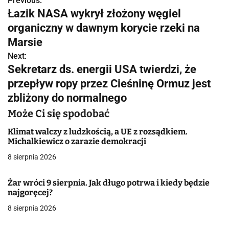
Previous:
N
Łazik NASA wykrył złożony węgiel
a
organiczny w dawnym korycie rzeki na
w
Marsie
Next:
i
Sekretarz ds. energii USA twierdzi, że
g
przepływ ropy przez Cieśninę Ormuz jest
zbliżony do normalnego
a
Może Ci się spodobać
c
Klimat walczy z ludzkością, a UE z rozsądkiem.
j
Michalkiewicz o zarazie demokracji
a
8 sierpnia 2026
w
Żar wróci 9 sierpnia. Jak długo potrwa i kiedy będzie
najgoręcej?
p
8 sierpnia 2026
i