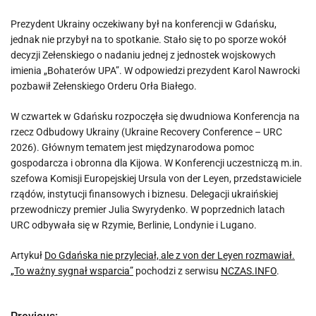
Prezydent Ukrainy oczekiwany był na konferencji w Gdańsku,
jednak nie przybył na to spotkanie. Stało się to po sporze wokół
decyzji Zełenskiego o nadaniu jednej z jednostek wojskowych
imienia „Bohaterów UPA”. W odpowiedzi prezydent Karol Nawrocki
pozbawił Zełenskiego Orderu Orła Białego.
W czwartek w Gdańsku rozpoczęła się dwudniowa Konferencja na
rzecz Odbudowy Ukrainy (Ukraine Recovery Conference – URC
2026). Głównym tematem jest międzynarodowa pomoc
gospodarcza i obronna dla Kijowa. W Konferencji uczestniczą m.in.
szefowa Komisji Europejskiej Ursula von der Leyen, przedstawiciele
rządów, instytucji finansowych i biznesu. Delegacji ukraińskiej
przewodniczy premier Julia Swyrydenko. W poprzednich latach
URC odbywała się w Rzymie, Berlinie, Londynie i Lugano.
Artykuł
Do Gdańska nie przyleciał, ale z von der Leyen rozmawiał.
„To ważny sygnał wsparcia”
pochodzi z serwisu
NCZAS.INFO
.