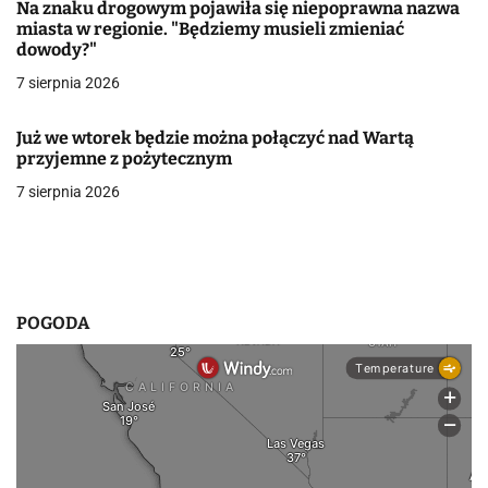
Na znaku drogowym pojawiła się niepoprawna nazwa
a
miasta w regionie. "Będziemy musieli zmieniać
dowody?"
w
7 sierpnia 2026
p
i
Już we wtorek będzie można połączyć nad Wartą
przyjemne z pożytecznym
s
7 sierpnia 2026
u
POGODA