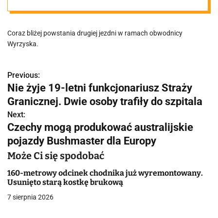
Coraz bliżej powstania drugiej jezdni w ramach obwodnicy
Wyrzyska.
Previous:
N
Nie żyje 19-letni funkcjonariusz Straży
a
Granicznej. Dwie osoby trafiły do szpitala
w
Next:
Czechy mogą produkować australijskie
i
pojazdy Bushmaster dla Europy
g
Może Ci się spodobać
a
160-metrowy odcinek chodnika już wyremontowany.
Usunięto starą kostkę brukową
c
7 sierpnia 2026
j