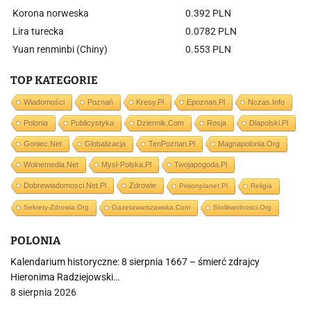
Korona norweska
0.392 PLN
Lira turecka
0.0782 PLN
Yuan renminbi (Chiny)
0.553 PLN
TOP KATEGORIE
Wiadomości
Poznań
Kresy.pl
Epoznan.pl
Nczas.info
Polonia
Publicystyka
Dziennik.com
Rosja
Dlapolski.pl
Goniec.net
Globalizacja
TenPoznan.pl
Magnapolonia.org
Wolnemedia.net
Mysl-Polska.pl
Twojapogoda.pl
Dobrewiadomosci.net.pl
Zdrowie
Prisonplanet.pl
Religia
Sekrety-Zdrowia.org
Gazetawarszawska.com
Stolikwolnosci.org
POLONIA
Kalendarium historyczne: 8 sierpnia 1667 – śmierć zdrajcy
Hieronima Radziejowski…
8 sierpnia 2026