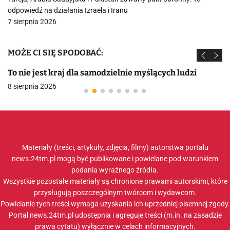
odpowiedź na działania Izraela i Iranu
7 sierpnia 2026
MOŻE CI SIĘ SPODOBAĆ:
To nie jest kraj dla samodzielnie myślących ludzi
8 sierpnia 2026
Materiały (treści, artykuły, zdjęcia, filmy) autorstwa portalu
news.24tm.pl mogą być publikowane i powielane pod warunkiem
podania wyraźnego źródła.
Wszystkie pozostałe materiały są chronione prawami autorskimi, które
przysługują poszczególnym twórcom i wydawcom.
Powielanie tych treści wymaga uzyskania ich uprzedniej pisemnej zgody.
Portal news.24tm.pl udostępnia i agreguje treści (m.in. na zasadzie
prawa cytatu) wyłącznie w celach informacyjnych.