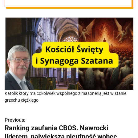
stanowisko
wobec
masonerii
Katolik który ma cokolwiek wspólnego z masonerią jest w stanie
grzechu ciężkiego
Previous:
N
Ranking zaufania CBOS. Nawrocki
a
liderem, największa nieufność wobec