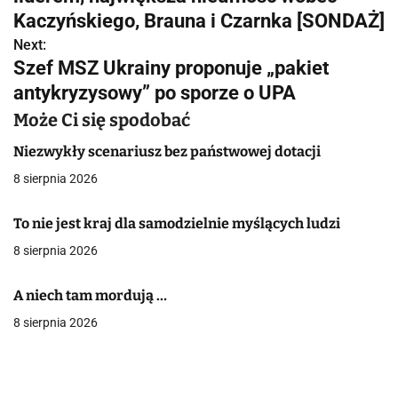
w
Kaczyńskiego, Brauna i Czarnka [SONDAŻ]
Next:
i
Szef MSZ Ukrainy proponuje „pakiet
g
antykryzysowy” po sporze o UPA
a
Może Ci się spodobać
c
Niezwykły scenariusz bez państwowej dotacji
8 sierpnia 2026
j
a
To nie jest kraj dla samodzielnie myślących ludzi
8 sierpnia 2026
w
p
A niech tam mordują …
i
8 sierpnia 2026
s
u