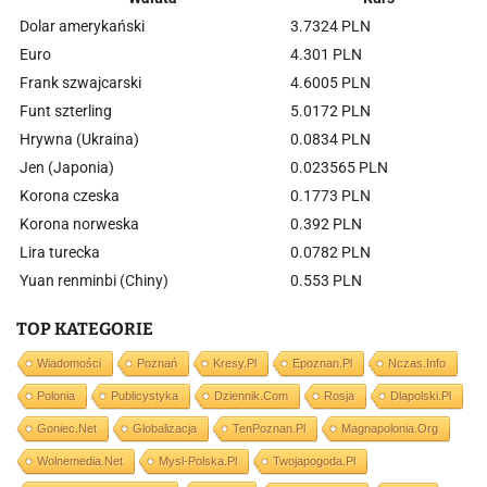
Dolar amerykański
3.7324 PLN
Euro
4.301 PLN
Frank szwajcarski
4.6005 PLN
Funt szterling
5.0172 PLN
Hrywna (Ukraina)
0.0834 PLN
Jen (Japonia)
0.023565 PLN
Korona czeska
0.1773 PLN
Korona norweska
0.392 PLN
Lira turecka
0.0782 PLN
Yuan renminbi (Chiny)
0.553 PLN
TOP KATEGORIE
Wiadomości
Poznań
Kresy.pl
Epoznan.pl
Nczas.info
Polonia
Publicystyka
Dziennik.com
Rosja
Dlapolski.pl
Goniec.net
Globalizacja
TenPoznan.pl
Magnapolonia.org
Wolnemedia.net
Mysl-Polska.pl
Twojapogoda.pl