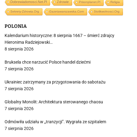
Dobrewiadomosci.net.pl
Zdrowie
Prisonplanet.pl
Religia
Sekrety-Zdrowia.org
Gazetawarszawska.com
Stolikwolnosci.org
POLONIA
Kalendarium historyczne: 8 sierpnia 1667 – śmierć zdrajcy
Hieronima Radziejowski…
8 sierpnia 2026
Bruksela chce narzucić Polsce handel dziećmi
7 sierpnia 2026
Ukrainiec zatrzymany za przygotowania do sabotażu
7 sierpnia 2026
Globalny Monolit: Architektura sterowanego chaosu
7 sierpnia 2026
Odmówiła udziału w „tranzycji”. Wygrała ze szpitalem
7 sierpnia 2026