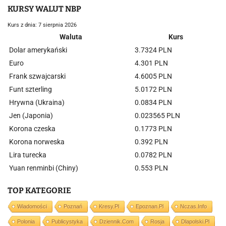
KURSY WALUT NBP
Kurs z dnia: 7 sierpnia 2026
Waluta
Kurs
Dolar amerykański
3.7324 PLN
Euro
4.301 PLN
Frank szwajcarski
4.6005 PLN
Funt szterling
5.0172 PLN
Hrywna (Ukraina)
0.0834 PLN
Jen (Japonia)
0.023565 PLN
Korona czeska
0.1773 PLN
Korona norweska
0.392 PLN
Lira turecka
0.0782 PLN
Yuan renminbi (Chiny)
0.553 PLN
TOP KATEGORIE
Wiadomości
Poznań
Kresy.pl
Epoznan.pl
Nczas.info
Polonia
Publicystyka
Dziennik.com
Rosja
Dlapolski.pl