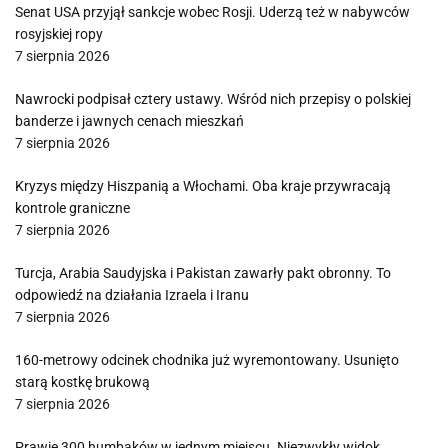
Senat USA przyjął sankcje wobec Rosji. Uderzą też w nabywców
rosyjskiej ropy
7 sierpnia 2026
Nawrocki podpisał cztery ustawy. Wśród nich przepisy o polskiej
banderze i jawnych cenach mieszkań
7 sierpnia 2026
Kryzys między Hiszpanią a Włochami. Oba kraje przywracają
kontrole graniczne
7 sierpnia 2026
Turcja, Arabia Saudyjska i Pakistan zawarły pakt obronny. To
odpowiedź na działania Izraela i Iranu
7 sierpnia 2026
160-metrowy odcinek chodnika już wyremontowany. Usunięto
starą kostkę brukową
7 sierpnia 2026
Prawie 300 humbaków w jednym miejscu. Niezwykły widok