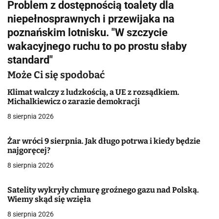
Problem z dostępnością toalety dla
i
niepełnosprawnych i przewijaka na
g
poznańskim lotnisku. "W szczycie
wakacyjnego ruchu to po prostu słaby
a
standard"
c
Może Ci się spodobać
j
Klimat walczy z ludzkością, a UE z rozsądkiem.
Michalkiewicz o zarazie demokracji
a
8 sierpnia 2026
w
p
Żar wróci 9 sierpnia. Jak długo potrwa i kiedy będzie
najgoręcej?
i
8 sierpnia 2026
s
Satelity wykryły chmurę groźnego gazu nad Polską.
u
Wiemy skąd się wzięła
8 sierpnia 2026