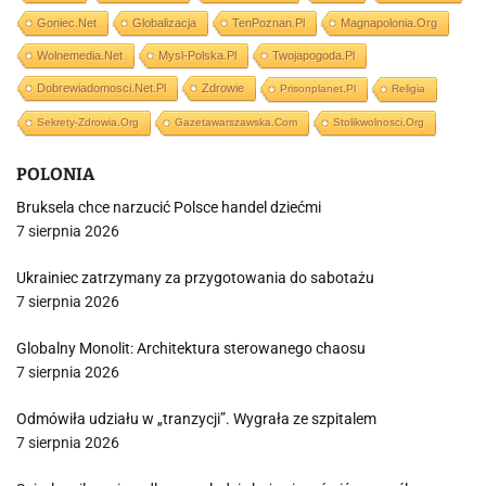
Goniec.net
Globalizacja
TenPoznan.pl
Magnapolonia.org
Wolnemedia.net
Mysl-Polska.pl
Twojapogoda.pl
Dobrewiadomosci.net.pl
Zdrowie
Prisonplanet.pl
Religia
Sekrety-Zdrowia.org
Gazetawarszawska.com
Stolikwolnosci.org
POLONIA
Bruksela chce narzucić Polsce handel dziećmi
7 sierpnia 2026
Ukrainiec zatrzymany za przygotowania do sabotażu
7 sierpnia 2026
Globalny Monolit: Architektura sterowanego chaosu
7 sierpnia 2026
Odmówiła udziału w „tranzycji”. Wygrała ze szpitalem
7 sierpnia 2026