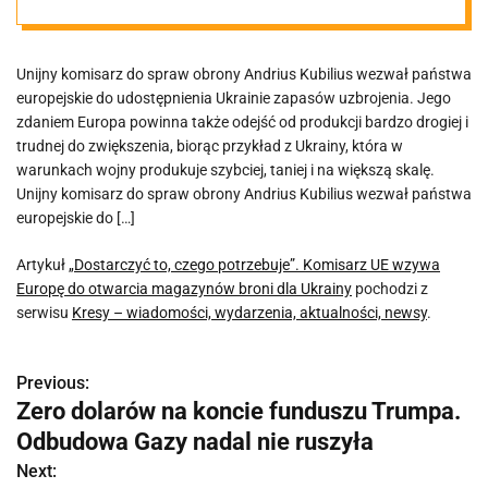
wzywa Europę
Unijny komisarz do spraw obrony Andrius Kubilius wezwał państwa
do otwarcia
europejskie do udostępnienia Ukrainie zapasów uzbrojenia. Jego
zdaniem Europa powinna także odejść od produkcji bardzo drogiej i
magazynów
trudnej do zwiększenia, biorąc przykład z Ukrainy, która w
warunkach wojny produkuje szybciej, taniej i na większą skalę.
Unijny komisarz do spraw obrony Andrius Kubilius wezwał państwa
broni dla
europejskie do […]
Ukrainy
Artykuł
„Dostarczyć to, czego potrzebuje”. Komisarz UE wzywa
Europę do otwarcia magazynów broni dla Ukrainy
pochodzi z
serwisu
Kresy – wiadomości, wydarzenia, aktualności, newsy
.
Previous:
N
Zero dolarów na koncie funduszu Trumpa.
a
Odbudowa Gazy nadal nie ruszyła
w
Next: