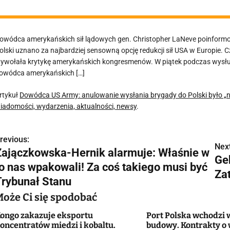
owódca amerykańskich sił lądowych gen. Christopher LaNeve poinformo
olski uznano za najbardziej sensowną opcję redukcji sił USA w Europie. C
ywołała krytykę amerykańskich kongresmenów. W piątek podczas wysłu
owódca amerykańskich […]
rtykuł
Dowódca US Army: anulowanie wysłania brygady do Polski było „n
iadomości, wydarzenia, aktualności, newsy
.
revious:
N
Next
Zajączkowska-Hernik alarmuje: Właśnie w
Ge
a
to nas wpakowali! Za coś takiego musi być
Za
w
Trybunał Stanu
Może Ci się spodobać
ongo zakazuje eksportu
Port Polska wchodzi 
g
oncentratów miedzi i kobaltu.
budowy. Kontrakty o 