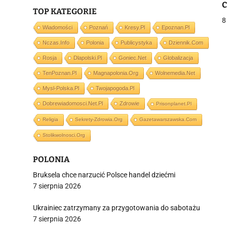
C
TOP KATEGORIE
w
8
Wiadomości
Poznań
Kresy.pl
Epoznan.pl
Nczas.info
Polonia
Publicystyka
Dziennik.com
j
Rosja
Dlapolski.pl
Goniec.net
Globalizacja
TenPoznan.pl
Magnapolonia.org
Wolnemedia.net
Mysl-Polska.pl
Twojapogoda.pl
Dobrewiadomosci.net.pl
Zdrowie
Prisonplanet.pl
Religia
Sekrety-Zdrowia.org
Gazetawarszawska.com
i
Stolikwolnosci.org
POLONIA
Bruksela chce narzucić Polsce handel dziećmi
7 sierpnia 2026
Ukrainiec zatrzymany za przygotowania do sabotażu
7 sierpnia 2026