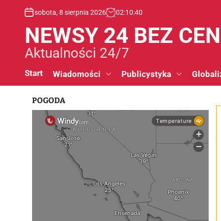
S
sobota, 8 sierpnia 2026
02
:
10
:
41
k
i
NEWSY 24 BEZ CE
p
t
Aktualności 24/7
o
c
Start
Wiadomości
Publicystyka
Globali
o
n
POGODA
t
e
n
t