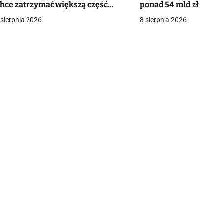
hce zatrzymać większą część
ponad 54 mld zł
a
artości surowców
 sierpnia 2026
8 sierpnia 2026
c
a
w
p
s
u