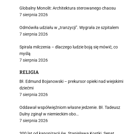
Globalny Monolit: Architektura sterowanego chaosu
7 sierpnia 2026
Odmówiła udziału w „tranzycji”. Wygrała ze szpitalem
7 sierpnia 2026
Spirala milczenia – dlaczego ludzie boją się mówić, co
myślą
7 sierpnia 2026
RELIGIA
Bł. Edmund Bojanowski – prekursor opieki nad wiejskimi
dziećmi
7 sierpnia 2026
Oddawał współwięźniom własne jedzenie. Bł. Tadeusz
Dulny zginął w niemieckim obo…
7 sierpnia 2026
300 lat od kanonizacji św. Stanisława Kostki. Senat