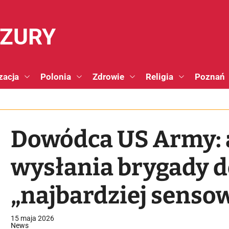
NZURY
zacja
Polonia
Zdrowie
Religia
Poznań
Dowódca US Army:
wysłania brygady do
„najbardziej senso
15 maja 2026
News