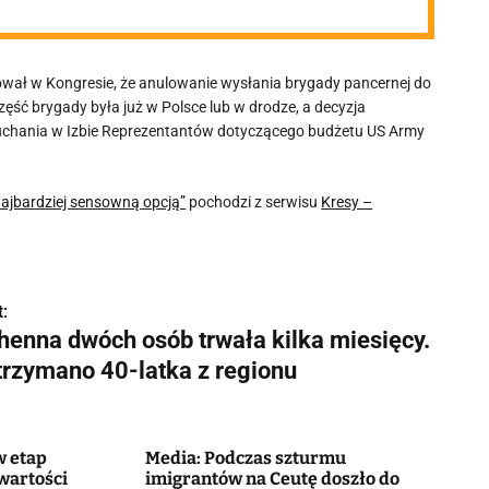
wał w Kongresie, że anulowanie wysłania brygady pancernej do
zęść brygady była już w Polsce lub w drodze, a decyzja
chania w Izbie Reprezentantów dotyczącego budżetu US Army
ajbardziej sensowną opcją”
pochodzi z serwisu
Kresy –
:
henna dwóch osób trwała kilka miesięcy.
trzymano 40-latka z regionu
w etap
Media: Podczas szturmu
wartości
imigrantów na Ceutę doszło do