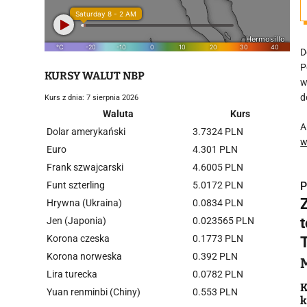
D
P
KURSY WALUT NBP
w
d
Kurs z dnia: 7 sierpnia 2026
Waluta
Kurs
A
Dolar amerykański
3.7324 PLN
w
Euro
4.301 PLN
Frank szwajcarski
4.6005 PLN
Funt szterling
5.0172 PLN
P
Hrywna (Ukraina)
0.0834 PLN
Jen (Japonia)
0.023565 PLN
Korona czeska
0.1773 PLN
Korona norweska
0.392 PLN
i
Lira turecka
0.0782 PLN
K
Yuan renminbi (Chiny)
0.553 PLN
k