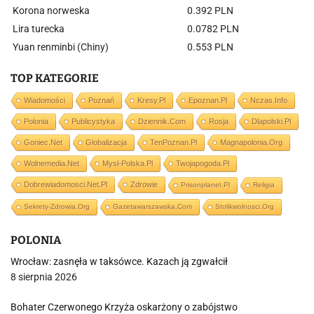
Korona norweska
0.392 PLN
Lira turecka
0.0782 PLN
Yuan renminbi (Chiny)
0.553 PLN
TOP KATEGORIE
Wiadomości
Poznań
Kresy.pl
Epoznan.pl
Nczas.info
Polonia
Publicystyka
Dziennik.com
Rosja
Dlapolski.pl
Goniec.net
Globalizacja
TenPoznan.pl
Magnapolonia.org
Wolnemedia.net
Mysl-Polska.pl
Twojapogoda.pl
Dobrewiadomosci.net.pl
Zdrowie
Prisonplanet.pl
Religia
Sekrety-Zdrowia.org
Gazetawarszawska.com
Stolikwolnosci.org
POLONIA
Wrocław: zasnęła w taksówce. Kazach ją zgwałcił
8 sierpnia 2026
Bohater Czerwonego Krzyża oskarżony o zabójstwo