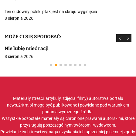
Ten cudowny polski ptak jest na skraju wyginięcia
8 sierpnia 2026
MOŻE CI SIĘ SPODOBAĆ:
Nie lubię mieć racji
8 sierpnia 2026
Materiały (treści, artykuły, zdjęcia, filmy) autorstwa portalu
news.24tm.pl mogą być publikowane i powielane pod warunkiem
podania wyraźnego źródła.
Wszystkie pozostałe materiały są chronione prawami autorskimi, które
przysługują poszczególnym twórcom i wydawcom.
Powielanie tych treści wymaga uzyskania ich uprzedniej pisemnej zgody.