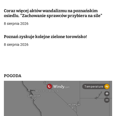
w
Coraz więcej aktów wandalizmu na poznańskim
osiedlu. "Zachowanie sprawców przybiera na sile"
p
8 sierpnia 2026
i
s
Poznań zyskuje kolejne zielone torowisko!
8 sierpnia 2026
u
POGODA