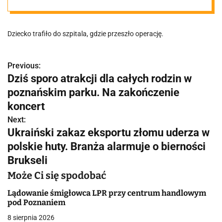
wiatrówki
Dziecko trafiło do szpitala, gdzie przeszło operację.
Previous:
N
Dziś sporo atrakcji dla całych rodzin w
a
poznańskim parku. Na zakończenie
w
koncert
Next:
i
Ukraiński zakaz eksportu złomu uderza w
g
polskie huty. Branża alarmuje o bierności
Brukseli
a
Może Ci się spodobać
c
Lądowanie śmigłowca LPR przy centrum handlowym
j
pod Poznaniem
a
8 sierpnia 2026