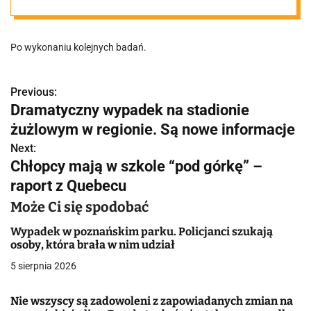
regionie. Są
Po wykonaniu kolejnych badań.
nowe
informacje
Previous:
N
Dramatyczny wypadek na stadionie
a
żużlowym w regionie. Są nowe informacje
w
Next:
Chłopcy mają w szkole “pod górkę” –
i
raport z Quebecu
g
Może Ci się spodobać
a
Wypadek w poznańskim parku. Policjanci szukają
osoby, która brała w nim udział
c
5 sierpnia 2026
j
Nie wszyscy są zadowoleni z zapowiadanych zmian na
a