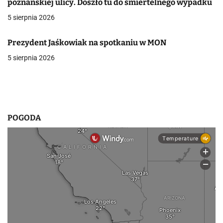
poznańskiej ulicy. Doszło tu do śmiertelnego wypadku
w
5 sierpnia 2026
p
Prezydent Jaśkowiak na spotkaniu w MON
i
5 sierpnia 2026
s
u
POGODA