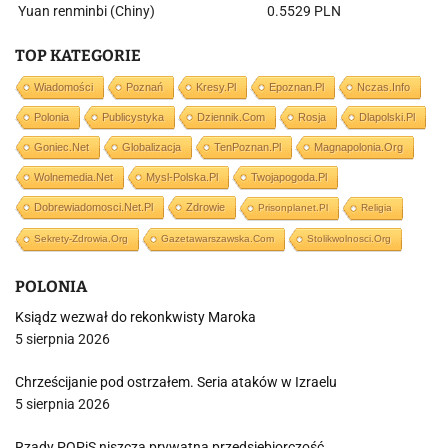
Yuan renminbi (Chiny)
0.5529 PLN
TOP KATEGORIE
Wiadomości
Poznań
Kresy.pl
Epoznan.pl
Nczas.info
Polonia
Publicystyka
Dziennik.com
Rosja
Dlapolski.pl
Goniec.net
Globalizacja
TenPoznan.pl
Magnapolonia.org
Wolnemedia.net
Mysl-Polska.pl
Twojapogoda.pl
Dobrewiadomosci.net.pl
Zdrowie
Prisonplanet.pl
Religia
Sekrety-Zdrowia.org
Gazetawarszawska.com
Stolikwolnosci.org
POLONIA
Ksiądz wezwał do rekonkwisty Maroka
5 sierpnia 2026
Chrześcijanie pod ostrzałem. Seria ataków w Izraelu
5 sierpnia 2026
Rządy POPiS niszczą prywatną przedsiębiorczość