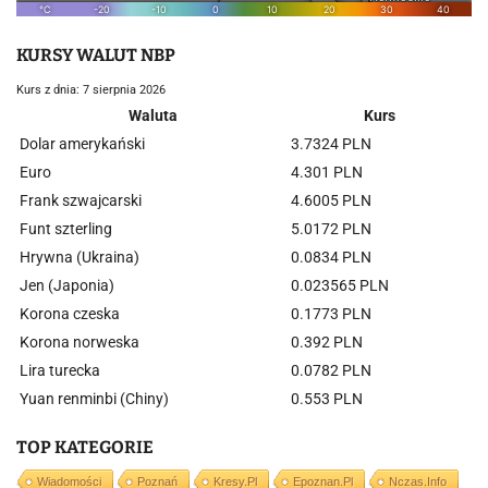
KURSY WALUT NBP
Kurs z dnia: 7 sierpnia 2026
Waluta
Kurs
Dolar amerykański
3.7324 PLN
Euro
4.301 PLN
Frank szwajcarski
4.6005 PLN
Funt szterling
5.0172 PLN
Hrywna (Ukraina)
0.0834 PLN
Jen (Japonia)
0.023565 PLN
Korona czeska
0.1773 PLN
Korona norweska
0.392 PLN
Lira turecka
0.0782 PLN
Yuan renminbi (Chiny)
0.553 PLN
TOP KATEGORIE
Wiadomości
Poznań
Kresy.pl
Epoznan.pl
Nczas.info