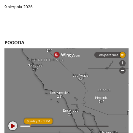
9 sierpnia 2026
s
u
POGODA