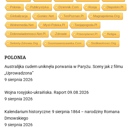
Polonia
Publicystyka
Dziennik.com
Rosja
Dlapolski.pl
Globalizacja
Goniec.net
TenPoznan.pl
Magnapolonia.org
Wolnemedia.net
Mysl-Polska.pl
Twojapogoda.pl
Dobrewiadomosci.net.pl
Zdrowie
Prisonplanet.pl
Religia
Sekrety-Zdrowia.org
Gazetawarszawska.com
Stolikwolnosci.org
POLONIA
Australijka cudem uniknęła porwania w Paryżu. Sceny jak z filmu
„Uprowadzona”
9 sierpnia 2026
Wojna rosyjsko-ukraińska. Raport 09.08.2026
9 sierpnia 2026
Kalendarium historyczne: 9 sierpnia 1864 – narodziny Romana
Dmowskiego
9 sierpnia 2026