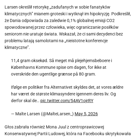
Larsen określił retorykę „zadufanych w sobie fanatyków
klimatycznych” mianem groteski i wytknął im hipokryzję. Podkreślił,
że Dania odpowiada za zaledwie 0,1% globalnej emisji CO2
spowodowanej przez człowieka, więc ograniczanie posiłków
seniorom nie uratuje świata. Wskazał, że ci sami decydenci bez
problemu latają samolotami na „nieistotne konferencje
klimatyczne”.
11,4 gram oksekød. Så meget må plejehjemsbeboere i
Københavns Kommune spise om dagen, for ikke at
overskride den ugentlige grænse på 80 gram.
Ifølge en politiker fra Alternativet skyldes det, at vores ældre
har været de største klimasyndere igennem deres liv. Og
derfor skal de…
pic.twitter.com/54AV1ojrRY
— Malte Larsen (@MalteLarsen_)
May 5, 2026
Głos zabrała również Mona Juul z centroprawicowej
Konserwatywnej Partii Ludowej, która na Facebooku skrytykowała