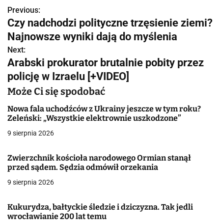
Previous:
N
Czy nadchodzi polityczne trzęsienie ziemi?
a
Najnowsze wyniki dają do myślenia
w
Next:
Arabski prokurator brutalnie pobity przez
i
policję w Izraelu [+VIDEO]
g
Może Ci się spodobać
a
Nowa fala uchodźców z Ukrainy jeszcze w tym roku?
Zeleński: „Wszystkie elektrownie uszkodzone”
c
9 sierpnia 2026
j
Zwierzchnik kościoła narodowego Ormian stanął
a
przed sądem. Sędzia odmówił orzekania
w
9 sierpnia 2026
p
Kukurydza, bałtyckie śledzie i dziczyzna. Tak jedli
i
wrocławianie 200 lat temu