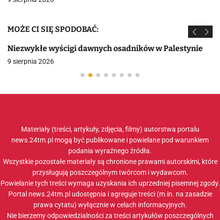
MOŻE CI SIĘ SPODOBAĆ:
Niezwykłe wyścigi dawnych osadników w Palestynie
9 sierpnia 2026
Materiały (treści, artykuły, zdjęcia, filmy) autorstwa portalu
news.24tm.pl mogą być publikowane i powielane pod warunkiem
podania wyraźnego źródła.
Wszystkie pozostałe materiały są chronione prawami autorskimi, które
przysługują poszczególnym twórcom i wydawcom.
Powielanie tych treści wymaga uzyskania ich uprzedniej pisemnej zgody.
Portal news.24tm.pl udostępnia i agreguje treści (m.in. na zasadzie
prawa cytatu) wyłącznie w celach informacyjnych.
Nie bierzemy odpowiedzialności za treści artykułów poszczególnych