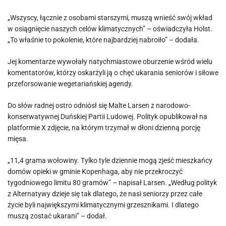
„Wszyscy, łącznie z osobami starszymi, muszą wnieść swój wkład
w osiągnięcie naszych celów klimatycznych” – oświadczyła Holst.
„To właśnie to pokolenie, które najbardziej nabroiło” – dodała.
Jej komentarze wywołały natychmiastowe oburzenie wśród wielu
komentatorów, którzy oskarżyli ją o chęć ukarania seniorów i siłowe
przeforsowanie wegetariańskiej agendy.
Do słów radnej ostro odniósł się Malte Larsen z narodowo-
konserwatywnej Duńskiej Partii Ludowej. Polityk opublikował na
platformie X zdjęcie, na którym trzymał w dłoni dzienną porcję
mięsa.
„11,4 grama wołowiny. Tylko tyle dziennie mogą zjeść mieszkańcy
domów opieki w gminie Kopenhaga, aby nie przekroczyć
tygodniowego limitu 80 gramów” – napisał Larsen. „Według polityk
z Alternatywy dzieje się tak dlatego, że nasi seniorzy przez całe
życie byli największymi klimatycznymi grzesznikami. I dlatego
muszą zostać ukarani” – dodał.