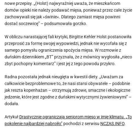
nowe przepisy. „(Holst) najwyraźniej uważa, że mieszkańcom
domów opieki nie należy podawać mięsa, ponieważ przez całe życie
zachowywali się jak »świnie«. Dlatego zamiast mięsa powinni
dostać soczewicę” – podsumowała gorzko.
W obliczu narastającej fali krytyki, Birgitte Kehler Holst postanowiła
przeprosić za formę swojej wypowiedzi, jednak nie wycofała się z
samego pomysłu ograniczenia spożycia mięsa. W rozmowie z
duńskim dziennikiem „BT” przyznała, że z mównicy wygłosiła „nieco
zbyt pochopny komentarz” i jest jej z tego powodu przykro.
Radna pozostała jednak nieugięta w kwestii diety. „Uważam za
całkowicie bezproblemowe to, że nasi starsi obywatele – podobnie
jak reszta kopenhażan – otrzymują zdrowe, smaczne i ekologiczne
jedzenie, które jest zgodne z duńskimi wytycznymi żywieniowymi” –
dodała.
Artykuł
Drastycznie ograniczają seniorom mięso w imię klimatu. „To
pokolenie najbardziej nabroiło”
pochodzi z serwisu
NCZAS.INFO
.