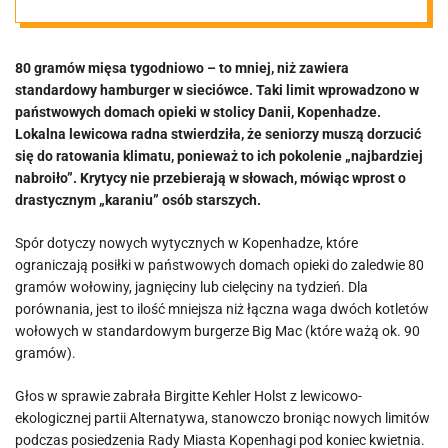
klimatu. „To
80 gramów mięsa tygodniowo – to mniej, niż zawiera
pokolenie
standardowy hamburger w sieciówce. Taki limit wprowadzono w
państwowych domach opieki w stolicy Danii, Kopenhadze.
najbardziej
Lokalna lewicowa radna stwierdziła, że seniorzy muszą dorzucić
się do ratowania klimatu, ponieważ to ich pokolenie „najbardziej
nabroiło”. Krytycy nie przebierają w słowach, mówiąc wprost o
nabroiło”
drastycznym „karaniu” osób starszych.
Spór dotyczy nowych wytycznych w Kopenhadze, które
ograniczają posiłki w państwowych domach opieki do zaledwie 80
gramów wołowiny, jagnięciny lub cielęciny na tydzień. Dla
porównania, jest to ilość mniejsza niż łączna waga dwóch kotletów
wołowych w standardowym burgerze Big Mac (które ważą ok. 90
gramów).
Głos w sprawie zabrała Birgitte Kehler Holst z lewicowo-
ekologicznej partii Alternatywa, stanowczo broniąc nowych limitów
podczas posiedzenia Rady Miasta Kopenhagi pod koniec kwietnia.