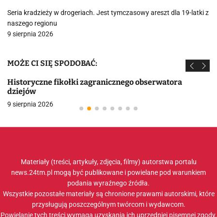
Seria kradzieży w drogeriach. Jest tymczasowy areszt dla 19-latki z
naszego regionu
9 sierpnia 2026
MOŻE CI SIĘ SPODOBAĆ:
Historyczne fikołki zagranicznego obserwatora
dziejów
9 sierpnia 2026
Materiały (treści, artykuły, zdjęcia, filmy) autorstwa portalu
news.24tm.pl mogą być publikowane i powielane pod warunkiem
podania wyraźnego źródła.
Wszystkie pozostałe materiały są chronione prawami autorskimi, które
przysługują poszczególnym twórcom i wydawcom.
Powielanie tych treści wymaga uzyskania ich uprzedniej pisemnej zgody.