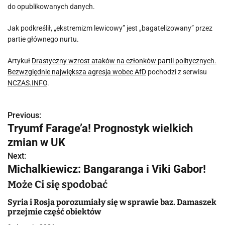
do opublikowanych danych.
Jak podkreślił, „ekstremizm lewicowy” jest „bagatelizowany” przez
partie głównego nurtu.
Artykuł
Drastyczny wzrost ataków na członków partii politycznych.
Bezwzględnie największa agresja wobec AfD
pochodzi z serwisu
NCZAS.INFO
.
Previous:
N
Tryumf Farage’a! Prognostyk wielkich
a
zmian w UK
w
Next:
Michalkiewicz: Bangaranga i Viki Gabor!
i
Może Ci się spodobać
g
Syria i Rosja porozumiały się w sprawie baz. Damaszek
a
przejmie część obiektów