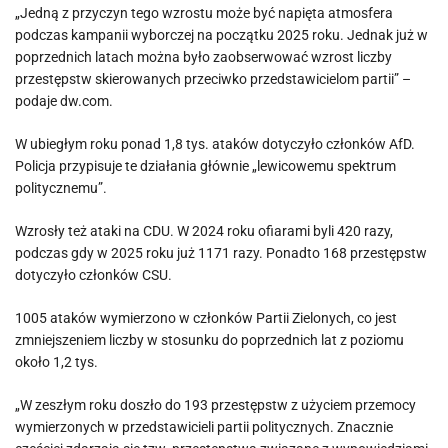
„Jedną z przyczyn tego wzrostu może być napięta atmosfera
podczas kampanii wyborczej na początku 2025 roku. Jednak już w
poprzednich latach można było zaobserwować wzrost liczby
przestępstw skierowanych przeciwko przedstawicielom partii” –
podaje dw.com.
W ubiegłym roku ponad 1,8 tys. ataków dotyczyło członków AfD.
Policja przypisuje te działania głównie „lewicowemu spektrum
politycznemu”.
Wzrosły też ataki na CDU. W 2024 roku ofiarami byli 420 razy,
podczas gdy w 2025 roku już 1171 razy. Ponadto 168 przestępstw
dotyczyło członków CSU.
1005 ataków wymierzono w członków Partii Zielonych, co jest
zmniejszeniem liczby w stosunku do poprzednich lat z poziomu
około 1,2 tys.
„W zeszłym roku doszło do 193 przestępstw z użyciem przemocy
wymierzonych w przedstawicieli partii politycznych. Znacznie