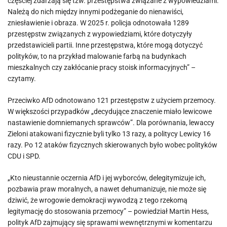
częściej zdarzają się tzw. przestępstwa związane z wypowiedziami.
Należą do nich między innymi podżeganie do nienawiści,
zniesławienie i obraza. W 2025 r. policja odnotowała 1289
przestępstw związanych z wypowiedziami, które dotyczyły
przedstawicieli partii. Inne przestępstwa, które mogą dotyczyć
polityków, to na przykład malowanie farbą na budynkach
mieszkalnych czy zakłócanie pracy stoisk informacyjnych” –
czytamy.
Przeciwko AfD odnotowano 121 przestępstw z użyciem przemocy.
W większości przypadków „decydujące znaczenie miało lewicowe
nastawienie domniemanych sprawców”. Dla porównania, lewaccy
Zieloni atakowani fizycznie byli tylko 13 razy, a politycy Lewicy 16
razy. Po 12 ataków fizycznych skierowanych było wobec polityków
CDU i SPD.
„Kto nieustannie oczernia AfD i jej wyborców, delegitymizuje ich,
pozbawia praw moralnych, a nawet dehumanizuje, nie może się
dziwić, że wrogowie demokracji wywodzą z tego rzekomą
legitymację do stosowania przemocy” – powiedział Martin Hess,
polityk AfD zajmujący się sprawami wewnętrznymi w komentarzu