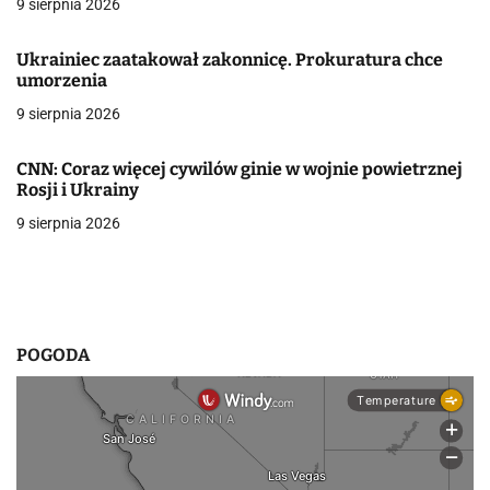
9 sierpnia 2026
c
j
Ukrainiec zaatakował zakonnicę. Prokuratura chce
umorzenia
a
9 sierpnia 2026
w
CNN: Coraz więcej cywilów ginie w wojnie powietrznej
p
Rosji i Ukrainy
i
9 sierpnia 2026
s
u
POGODA