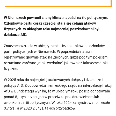
politycznych.
W Niemczech powrócił znany klimat napaści na tle politycznym.
Bezwzględnie
Członkowie partii coraz częściej stają się celami ataków
fizycznych. W ubiegłym roku najmocniej poszkodowani byli
największa
działacze AfD.
Znacząco wzrosła w ubiegłym roku liczba ataków na członków
agresja wobec
partii politycznych w Niemczech. W poprzednich latach
rejestrowano głównie ataki na Zielonych, gdzie pod tym pojęciem
AfD
rozumiano zarówno „ataki werbalne” jak również faktyczne ataki
fizyczne.
W 2025 roku do najczęściej atakowanych dołączyli działacze i
politycy AfD. Z odpowiedzi niemieckiego rządu na interpelację frakcji
AfD w Bundestagu wynika, że w ubiegłym roku policja odnotowała
ponad 5,1 tys. przestępstw przeciwko przedstawicielom lub
członkom partii politycznych. W roku 2024 zarejestrowano niecałe
3,7 tys., a w 2023 2,8 tys. takich przypadków.