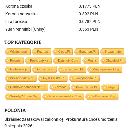
Korona czeska
0.1773 PLN
Korona norweska
0.392 PLN
Lira turecka
0.0782 PLN
Yuan renminbi (Chiny)
0.553 PLN
TOP KATEGORIE
Wiadomości
Poznań
Kresy.pl
Epoznan.pl
Nczas.info
Polonia
Publicystyka
Dziennik.com
Rosja
Dlapolski.pl
Globalizacja
Goniec.net
TenPoznan.pl
Magnapolonia.org
Wolnemedia.net
Mysl-Polska.pl
Twojapogoda.pl
Dobrewiadomosci.net.pl
Zdrowie
Prisonplanet.pl
Religia
Sekrety-Zdrowia.org
Gazetawarszawska.com
Stolikwolnosci.org
POLONIA
Ukrainiec zaatakował zakonnicę. Prokuratura chce umorzenia
9 sierpnia 2026