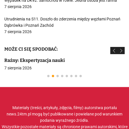
Wypadek na DK92. Samochód w rowie. Jedna osoba jest ranna
7 sierpnia 2026
Utrudnienia na S11. Doszło do zderzenia między węzłami Poznań
Dąbrówka i Poznań Zachód
7 sierpnia 2026
MOŻE CI SIĘ SPODOBAĆ:
Raźny: Ekspertyzacja nauki
7 sierpnia 2026
Materiały (treści, artykuły, zdjęcia, filmy) autorstwa portalu
news.24tm.pl mogą być publikowane i powielane pod warunkiem
podania wyraźnego źródła.
Wszystkie pozostałe materiały są chronione prawami autorskimi, które