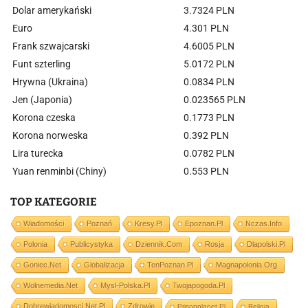
Dolar amerykański
3.7324 PLN
Euro
4.301 PLN
Frank szwajcarski
4.6005 PLN
Funt szterling
5.0172 PLN
Hrywna (Ukraina)
0.0834 PLN
Jen (Japonia)
0.023565 PLN
Korona czeska
0.1773 PLN
Korona norweska
0.392 PLN
Lira turecka
0.0782 PLN
Yuan renminbi (Chiny)
0.553 PLN
TOP KATEGORIE
Wiadomości
Poznań
Kresy.pl
Epoznan.pl
Nczas.info
Polonia
Publicystyka
Dziennik.com
Rosja
Dlapolski.pl
Goniec.net
Globalizacja
TenPoznan.pl
Magnapolonia.org
Wolnemedia.net
Mysl-Polska.pl
Twojapogoda.pl
Dobrewiadomosci.net.pl
Zdrowie
Prisonplanet.pl
Religia