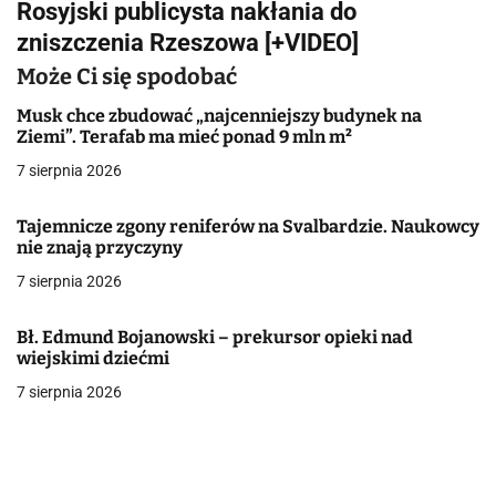
Rosyjski publicysta nakłania do
i
zniszczenia Rzeszowa [+VIDEO]
g
Może Ci się spodobać
a
Musk chce zbudować „najcenniejszy budynek na
Ziemi”. Terafab ma mieć ponad 9 mln m²
c
7 sierpnia 2026
j
Tajemnicze zgony reniferów na Svalbardzie. Naukowcy
a
nie znają przyczyny
w
7 sierpnia 2026
p
Bł. Edmund Bojanowski – prekursor opieki nad
i
wiejskimi dziećmi
7 sierpnia 2026
s
u