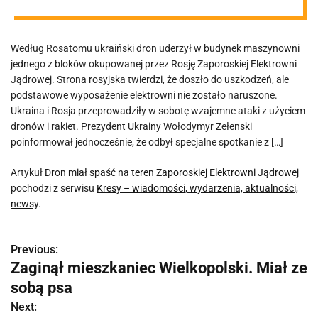
Jądrowej
Według Rosatomu ukraiński dron uderzył w budynek maszynowni
jednego z bloków okupowanej przez Rosję Zaporoskiej Elektrowni
Jądrowej. Strona rosyjska twierdzi, że doszło do uszkodzeń, ale
podstawowe wyposażenie elektrowni nie zostało naruszone.
Ukraina i Rosja przeprowadziły w sobotę wzajemne ataki z użyciem
dronów i rakiet. Prezydent Ukrainy Wołodymyr Zełenski
poinformował jednocześnie, że odbył specjalne spotkanie z […]
Artykuł
Dron miał spaść na teren Zaporoskiej Elektrowni Jądrowej
pochodzi z serwisu
Kresy – wiadomości, wydarzenia, aktualności,
newsy
.
Previous:
N
Zaginął mieszkaniec Wielkopolski. Miał ze
a
sobą psa
w
Next: