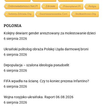
Dobrewiadomosci.net.pl
Zdrowie
Prisonplanet.pl
Religia
Sekrety-Zdrowia.org
Gazetawarszawska.com
Stolikwolnosci.org
POLONIA
Kolejny dewiant gender aresztowany za molestowanie dzieci
6 sierpnia 2026
Ukraiński politolog obraża Polskę i żąda darmowej broni
6 sierpnia 2026
Depopulacja – szalona ideologia pseudoelit
6 sierpnia 2026
FIFA wpadła na ścianę. Czy to koniec prezesa Infantino?
6 sierpnia 2026
Wojna rosyjsko-ukraińska. Raport 06.08.2026
6 sierpnia 2026