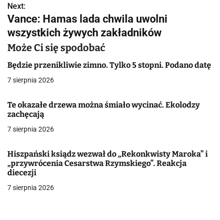
Next:
i
Vance: Hamas lada chwila uwolni
g
wszystkich żywych zakładników
a
Może Ci się spodobać
c
Będzie przenikliwie zimno. Tylko 5 stopni. Podano datę
7 sierpnia 2026
j
a
Te okazałe drzewa można śmiało wycinać. Ekolodzy
zachęcają
w
7 sierpnia 2026
p
Hiszpański ksiądz wezwał do „Rekonkwisty Maroka” i
i
„przywrócenia Cesarstwa Rzymskiego”. Reakcja
diecezji
s
7 sierpnia 2026
u