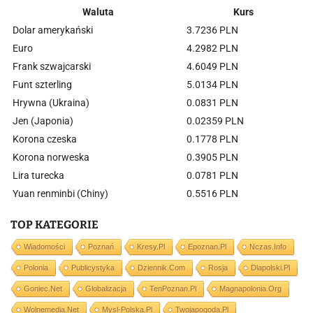
Waluta
Kurs
Dolar amerykański
3.7236 PLN
Euro
4.2982 PLN
Frank szwajcarski
4.6049 PLN
Funt szterling
5.0134 PLN
Hrywna (Ukraina)
0.0831 PLN
Jen (Japonia)
0.02359 PLN
Korona czeska
0.1778 PLN
Korona norweska
0.3905 PLN
Lira turecka
0.0781 PLN
Yuan renminbi (Chiny)
0.5516 PLN
TOP KATEGORIE
Wiadomości
Poznań
Kresy.pl
Epoznan.pl
Nczas.info
Polonia
Publicystyka
Dziennik.com
Rosja
Dlapolski.pl
Goniec.net
Globalizacja
TenPoznan.pl
Magnapolonia.org
Wolnemedia.net
Mysl-Polska.pl
Twojapogoda.pl