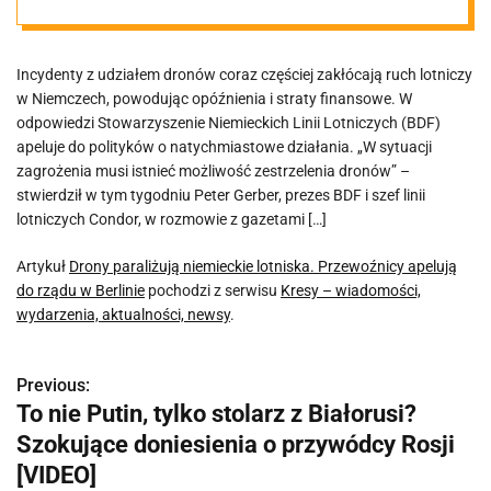
Przewoźnicy
Incydenty z udziałem dronów coraz częściej zakłócają ruch lotniczy
apelują do
w Niemczech, powodując opóźnienia i straty finansowe. W
odpowiedzi Stowarzyszenie Niemieckich Linii Lotniczych (BDF)
rządu w
apeluje do polityków o natychmiastowe działania. „W sytuacji
zagrożenia musi istnieć możliwość zestrzelenia dronów” –
stwierdził w tym tygodniu Peter Gerber, prezes BDF i szef linii
Berlinie
lotniczych Condor, w rozmowie z gazetami […]
Artykuł
Drony paraliżują niemieckie lotniska. Przewoźnicy apelują
do rządu w Berlinie
pochodzi z serwisu
Kresy – wiadomości,
wydarzenia, aktualności, newsy
.
Previous:
N
To nie Putin, tylko stolarz z Białorusi?
a
Szokujące doniesienia o przywódcy Rosji
w
[VIDEO]