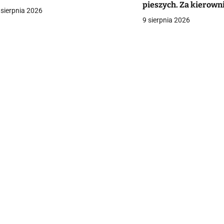
pieszych. Za kierowni
a
 sierpnia 2026
chłopiec. Kobieta wal
9 sierpnia 2026
[VIDEO]
c
a
w
p
s
u