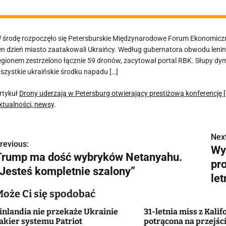
 środę rozpoczęło się Petersburskie Międzynarodowe Forum Ekonomiczn
en dzień miasto zaatakowali Ukraińcy. Według gubernatora obwodu lenin
egionem zestrzelono łącznie 59 dronów, zacytował portal RBK. Słupy dym
szystkie ukraińskie środku napadu […]
rtykuł
Drony uderzają w Petersburg otwierający prestiżową konferencję 
ktualności, newsy
.
Next
N
revious:
Wy
Trump ma dość wybryków Netanyahu.
a
pr
„Jesteś kompletnie szalony”
w
let
Może Ci się spodobać
inlandia nie przekaże Ukrainie
31-letnia miss z Kalif
g
akier systemu Patriot
potrącona na przejści