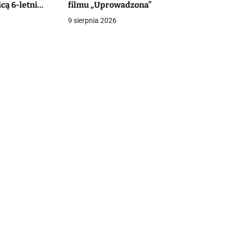
cą 6-letni
filmu „Uprowadzona”
czy o życie
9 sierpnia 2026