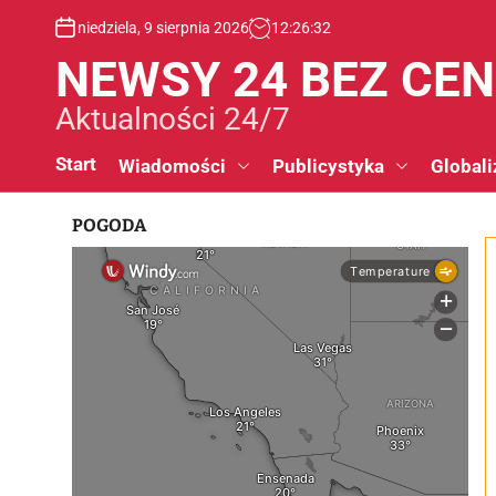
S
niedziela, 9 sierpnia 2026
12
:
26
:
33
k
i
NEWSY 24 BEZ CE
p
t
Aktualności 24/7
o
c
Start
Wiadomości
Publicystyka
Globali
o
n
POGODA
t
e
n
t