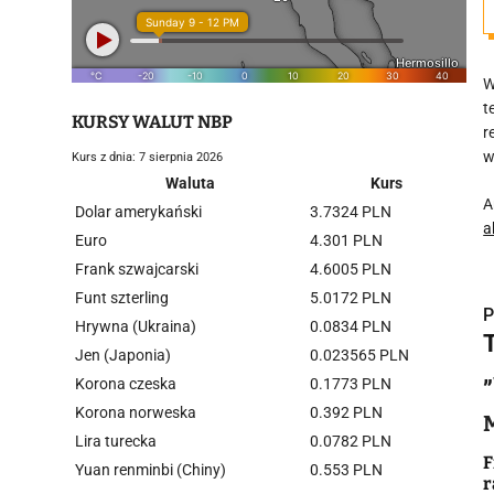
W
t
KURSY WALUT NBP
r
w
Kurs z dnia: 7 sierpnia 2026
Waluta
Kurs
A
Dolar amerykański
3.7324 PLN
a
Euro
4.301 PLN
Frank szwajcarski
4.6005 PLN
Funt szterling
5.0172 PLN
P
Hrywna (Ukraina)
0.0834 PLN
Jen (Japonia)
0.023565 PLN
Korona czeska
0.1773 PLN
Korona norweska
0.392 PLN
i
Lira turecka
0.0782 PLN
F
Yuan renminbi (Chiny)
0.553 PLN
r