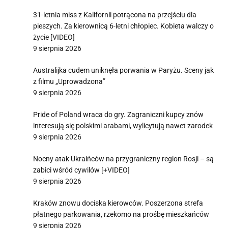
31-letnia miss z Kalifornii potrącona na przejściu dla
pieszych. Za kierownicą 6-letni chłopiec. Kobieta walczy o
życie [VIDEO]
9 sierpnia 2026
Australijka cudem uniknęła porwania w Paryżu. Sceny jak
z filmu „Uprowadzona”
9 sierpnia 2026
Pride of Poland wraca do gry. Zagraniczni kupcy znów
interesują się polskimi arabami, wylicytują nawet zarodek
9 sierpnia 2026
Nocny atak Ukraińców na przygraniczny region Rosji – są
zabici wśród cywilów [+VIDEO]
9 sierpnia 2026
Kraków znowu dociska kierowców. Poszerzona strefa
płatnego parkowania, rzekomo na prośbę mieszkańców
9 sierpnia 2026