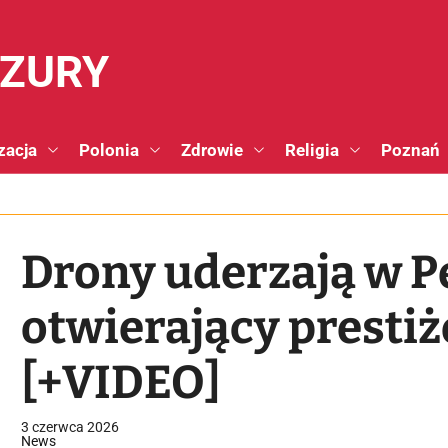
NZURY
zacja
Polonia
Zdrowie
Religia
Poznań
Drony uderzają w P
otwierający presti
[+VIDEO]
3 czerwca 2026
News