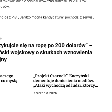
 Krakowie, ale nie odniósł wówczas sukcesu. W 2010 roku
głosów.
 głos z PiS. „Bardzo mocna kandydatura”
pochodzi z serwisu
:
zykujcie się na ropę po 200 dolarów” –
ański wojskowy o skutkach wznowienia
jny
laczego
„Projekt Czarnek”. Kaczyński
, co myślą
dementuje doniesienia mediów.
„Ataki wychodzą od ludzi, którzy
jeszcze do niedawna udawali, że
7 sierpnia 2026
chcą być w PiS”