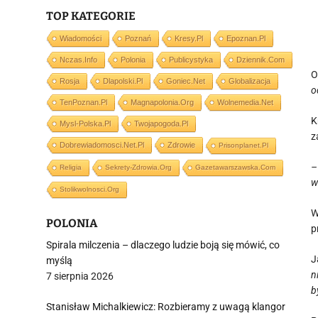
TOP KATEGORIE
Wiadomości
Poznań
Kresy.pl
Epoznan.pl
Nczas.info
Polonia
Publicystyka
Dziennik.com
O
Rosja
Dlapolski.pl
Goniec.net
Globalizacja
o
TenPoznan.pl
Magnapolonia.org
Wolnemedia.net
K
Mysl-Polska.pl
Twojapogoda.pl
z
Dobrewiadomosci.net.pl
Zdrowie
Prisonplanet.pl
–
Religia
Sekrety-Zdrowia.org
Gazetawarszawska.com
w
Stolikwolnosci.org
W
POLONIA
p
Spirala milczenia – dlaczego ludzie boją się mówić, co
J
myślą
n
7 sierpnia 2026
b
Stanisław Michalkiewicz: Rozbieramy z uwagą klangor