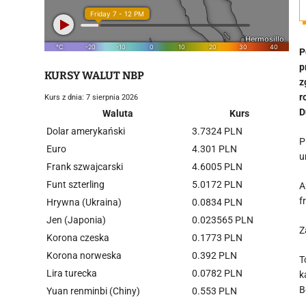
P
p
KURSY WALUT NBP
z
r
Kurs z dnia: 7 sierpnia 2026
D
Waluta
Kurs
Dolar amerykański
3.7324 PLN
P
Euro
4.301 PLN
u
Frank szwajcarski
4.6005 PLN
Funt szterling
5.0172 PLN
A
f
Hrywna (Ukraina)
0.0834 PLN
Jen (Japonia)
0.023565 PLN
Z
Korona czeska
0.1773 PLN
Korona norweska
0.392 PLN
T
Lira turecka
0.0782 PLN
k
B
Yuan renminbi (Chiny)
0.553 PLN