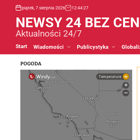
S
piątek, 7 sierpnia 2026
12
:
44
:
28
k
i
NEWSY 24 BEZ CE
p
t
Aktualności 24/7
o
c
Start
Wiadomości
Publicystyka
Globali
o
n
POGODA
t
e
n
t