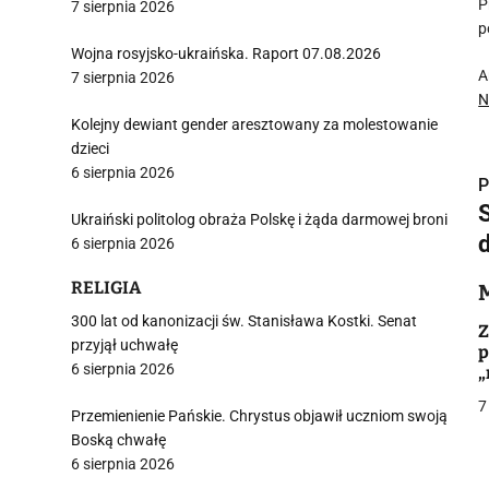
P
7 sierpnia 2026
p
Wojna rosyjsko-ukraińska. Raport 07.08.2026
A
7 sierpnia 2026
N
Kolejny dewiant gender aresztowany za molestowanie
dzieci
6 sierpnia 2026
P
Ukraiński politolog obraża Polskę i żąda darmowej broni
6 sierpnia 2026
RELIGIA
i
300 lat od kanonizacji św. Stanisława Kostki. Senat
Z
przyjął uchwałę
p
6 sierpnia 2026
„
7
Przemienienie Pańskie. Chrystus objawił uczniom swoją
Boską chwałę
j
6 sierpnia 2026