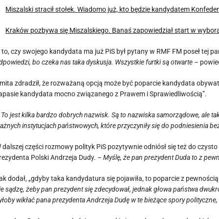
Miszalski stracił stołek. Wiadomo już, kto będzie kandydatem Konfede
Kraków pozbywa się Miszalskiego. Banaś zapowiedział start w wybora
 to, czy swojego kandydata ma już PiS był pytany w RMF FM poseł tej pa
dpowiedzi, bo czeka nas taka dyskusja. Wszystkie furtki są otwarte –
powied
mita zdradził, że rozważaną opcją może być poparcie kandydata obywatel
apasie kandydata mocno związanego z Prawem i Sprawiedliwością”.
 To jest kilka bardzo dobrych nazwisk. Są to nazwiska samorządowe, ale tak
ażnych instytucjach państwowych, które przyczyniły się do podniesienia
 dalszej części rozmowy polityk PiS pozytywnie odniósł się też do czys
rezydenta Polski Andrzeja Dudy.
– Myślę, że pan prezydent Duda to z pe
ak dodał, „gdyby taka kandydatura się pojawiła, to poparcie z pewnością
ie sądzę, żeby pan prezydent się zdecydował, jednak głowa państwa dwukrot
yłoby wikłać pana prezydenta Andrzeja Dudę w te bieżące spory polityczne, 