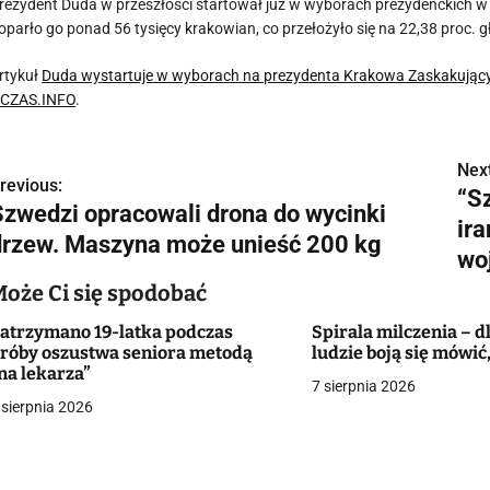
rezydent Duda w przeszłości startował już w wyborach prezydenckich w
oparło go ponad 56 tysięcy krakowian, co przełożyło się na 22,38 proc. 
rtykuł
Duda wystartuje w wyborach na prezydenta Krakowa Zaskakujący
CZAS.INFO
.
Next
N
revious:
“S
Szwedzi opracowali drona do wycinki
a
ir
drzew. Maszyna może unieść 200 kg
w
wo
Może Ci się spodobać
atrzymano 19-latka podczas
Spirala milczenia – d
g
róby oszustwa seniora metodą
ludzie boją się mówić
na lekarza”
a
7 sierpnia 2026
 sierpnia 2026
c