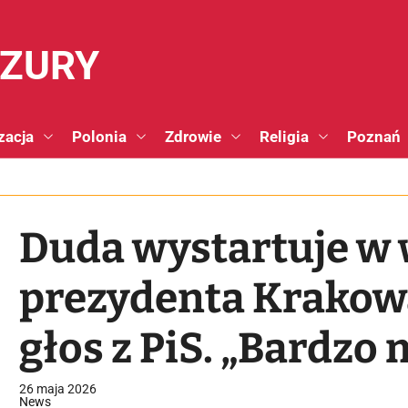
NZURY
zacja
Polonia
Zdrowie
Religia
Poznań
Duda wystartuje w
prezydenta Krakow
głos z PiS. „Bardzo
kandydatura”
26 maja 2026
News