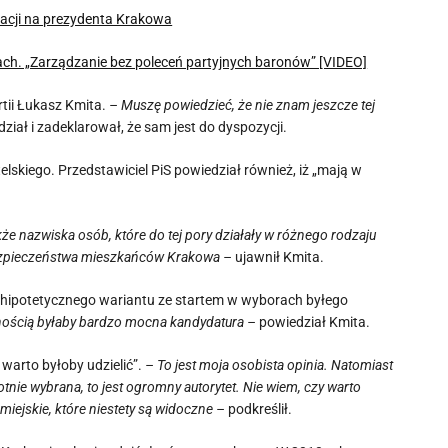
racji na prezydenta Krakowa
ch. „Zarządzanie bez poleceń partyjnych baronów” [VIDEO]
rtii Łukasz Kmita.
– Muszę powiedzieć, że nie znam jeszcze tej
ział i zadeklarował, że sam jest do dyspozycji.
skiego. Przedstawiciel PiS powiedział również, iż „mają w
że nazwiska osób, które do tej pory działały w różnego rodzaju
 bezpieczeństwa mieszkańców Krakowa –
ujawnił Kmita.
to hipotetycznego wariantu ze startem w wyborach byłego
wnością byłaby bardzo mocna kandydatura –
powiedział Kmita.
 warto byłoby udzielić”.
– To jest moja osobista opinia. Natomiast
nie wybrana, to jest ogromny autorytet. Nie wiem, czy warto
miejskie, które niestety są widoczne –
podkreślił.