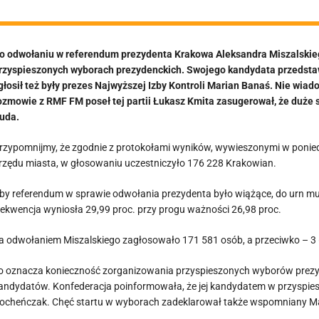
o odwołaniu w referendum prezydenta Krakowa Aleksandra Miszalskieg
rzyspieszonych wyborach prezydenckich. Swojego kandydata przedstawi
głosił też były prezes Najwyższej Izby Kontroli Marian Banaś. Nie wia
ozmowie z RMF FM poseł tej partii Łukasz Kmita zasugerował, że duże 
uda.
rzypomnijmy, że zgodnie z protokołami wyników, wywieszonymi w ponied
rzędu miasta, w głosowaniu uczestniczyło 176 228 Krakowian.
by referendum w sprawie odwołania prezydenta było wiążące, do urn m
rekwencja wyniosła 29,99 proc. przy progu ważności 26,98 proc.
a odwołaniem Miszalskiego zagłosowało 171 581 osób, a przeciwko – 3
o oznacza konieczność zorganizowania przyspieszonych wyborów prezy
andydatów. Konfederacja poinformowała, że jej kandydatem w przyspi
ocheńczak. Chęć startu w wyborach zadeklarował także wspomniany M